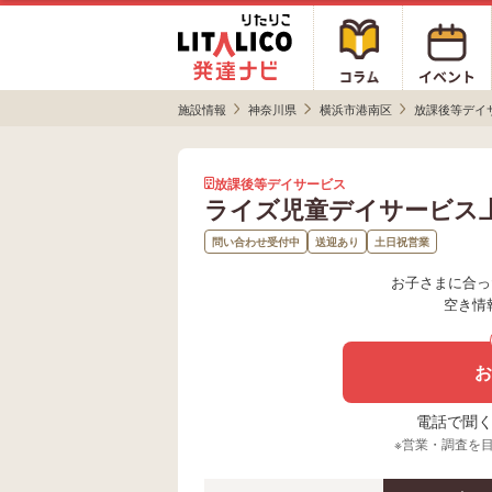
施設情報
神奈川県
横浜市港南区
放課後等デイ
放課後等デイサービス
ライズ児童デイサービス
問い合わせ受付中
送迎あり
土日祝営業
お子さまに合っ
空き情
お
電話で聞く場
※営業・調査を