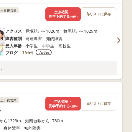
土日祝営業
空き確認・
リストに保存
見学予約する
(無料)
アクセス
戸塚駅から1026m、舞岡駅から1029m
障害種別
発達障害 知的障害
受入年齢
小学生 中学生 高校生
156
ブログ
件
ブログup
す。
土日祝営業
空き確認・
リストに保存
見学予約する
(無料)
い
から1323m、港南台駅から1780m
 身体障害 知的障害