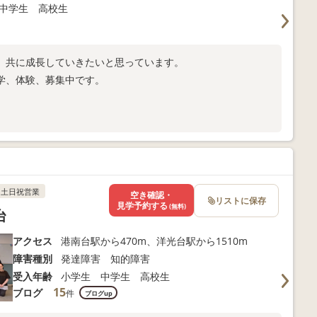
中学生 高校生
、共に成長していきたいと思っています。
学、体験、募集中です。
土日祝営業
空き確認・
リストに保存
見学予約する
(無料)
台
アクセス
港南台駅から470m、洋光台駅から1510m
障害種別
発達障害 知的障害
受入年齢
小学生 中学生 高校生
15
ブログ
件
ブログup