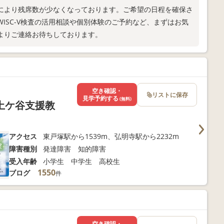
により残席数が少なくなっております。ご希望の日程を確保さ
ISC-V検査の活用相談や個別体験のご予約など、まずはお気
よりご連絡お待ちしております。
空き確認・
リストに保存
見学予約する
(無料)
土ケ谷支援教
アクセス
東戸塚駅から1539m、弘明寺駅から2232m
障害種別
発達障害 知的障害
受入年齢
小学生 中学生 高校生
1550
ブログ
件
空き確認・