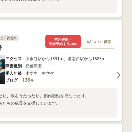
。
土日祝営業
空き確認・
リストに保存
見学予約する
(無料)
野
アクセス
上永谷駅から1391m、港南台駅から1585m
障害種別
発達障害
受入年齢
小学生 中学生
136
ブログ
件
たり、歌をうたったり、創作活動を行なったり。
もたちの成長を支援しています。
。