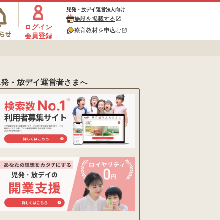
児発・放デイ運営法人向け
施設を掲載する
open_in_new
ログイン
療育教材を申込む
open_in_new
会員登録
児発・放デイ運営者さまへ