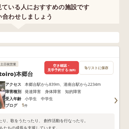
見ている人におすすめの施設です
い合わせしましょう
土日祝営業
空き確認・
リストに保存
見学予約する
(無料)
iro)本郷台
アクセス
本郷台駅から839m、港南台駅から2234m
障害種別
発達障害 身体障害 知的障害
受入年齢
小学生 中学生
1
ブログ
件
たり、歌をうたったり、 創作活動を行なったり。
どもたちの成長を支援しています。