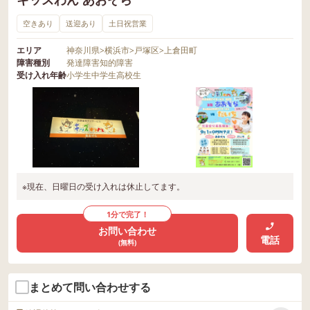
空きあり
送迎あり
土日祝営業
エリア
神奈川県
>
横浜市
>
戸塚区
>
上倉田町
障害種別
発達障害
知的障害
受け入れ年齢
小学生
中学生
高校生
※現在、日曜日の受け入れは休止してます。
1分で完了！
お問い合わせ
電話
(無料)
まとめて問い合わせする