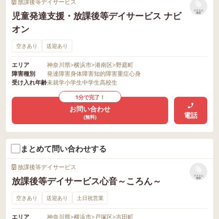
放課後等デイサービス
リストに
児童発達支援・放課後等デイサービス ナビ
保存
オン
空きあり
送迎あり
エリア
神奈川県
>
横浜市
>
港南区
>
野庭町
障害種別
発達障害
身体障害
知的障害
重症心身
受け入れ年齢
未就学
小学生
中学生
高校生
1分で完了！
お問い合わせ
電話
(無料)
まとめて問い合わせする
放課後等デイサービス
リストに
放課後等デイサービス心音～ころん～
保存
空きあり
送迎あり
土日祝営業
エリア
神奈川県
>
横浜市
>
戸塚区
>
吉田町