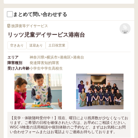
まとめて問い合わせする
放課後等デイサービス
リストに
リッツ児童デイサービス港南台
保存
空きあり
送迎あり
土日祝営業
エリア
神奈川県
>
横浜市
>
港南区
>
港南台
障害種別
発達障害
知的障害
受け入れ年齢
小学生
中学生
高校生
【見学・体験随時受付中！】現在、曜日により残席数が少なくなってお
ります。ご希望の日程を確保されたい方は、お早めにご相談ください。
WISC-V検査の活用相談や個別体験のご予約など、まずはお気軽にお問
い合わせフォームまたはお電話よりご連絡お待ちしております。