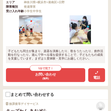
エリア
神奈川県
>
横浜市
>
港南区
>
日野
障害種別
発達障害
受け入れ年齢
小学生
中学生
子どもたち同士が集まり、楽器を演奏したり、歌をうたったり、創作活
動を行なったり。遊んで学べる場を提供することで、子どもたちの成長
を支援しています。まずは１度体験・見学にお越しください。
1分で完了！
お問い合わせ
電話
(無料)
まとめて問い合わせする
放課後等デイサービス
リストに
キッズわん あおぞら
保存