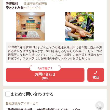
障害種別
発達障害
知的障害
受け入れ年齢
小学生
中学生
2020年4月1日OPEN♫子どもたちの可能性を最大限に引き出し自分を誇
れる豊かな個性を育みます。毎日を楽しみながら心が喜ぶ、もう一つの
居場所になれたら嬉しいです。～ころん～は優しい光と温もり溢れる一
軒家です。スタッフによる毎日の手作りおやつもお楽しみに☆
1分で完了！
お問い合わせ
電話
(無料)
まとめて問い合わせする
放課後等デイサービス
リストに
保存