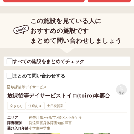
この施設を見ている人に
おすすめの施設です
まとめて問い合わせしましょう
すべての施設をまとめてチェック
まとめて問い合わせする
放課後等デイサービス
リストに
放課後等デイサービストイロ(toiro)本郷台
保存
空きあり
送迎あり
土日祝営業
エリア
神奈川県
>
横浜市
>
栄区
>
小菅ケ谷
障害種別
発達障害
身体障害
知的障害
受け入れ年齢
小学生
中学生