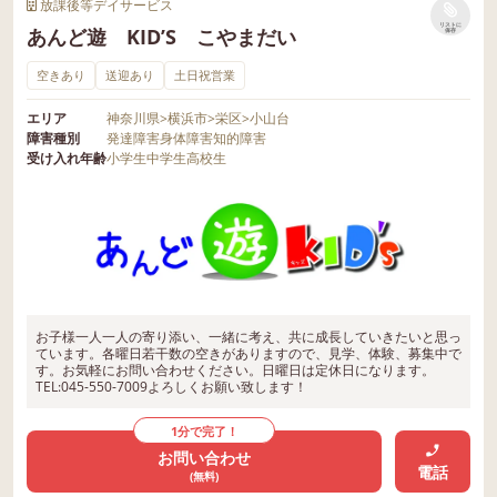
放課後等デイサービス
リストに
あんど遊 KID’S こやまだい
保存
空きあり
送迎あり
土日祝営業
エリア
神奈川県
>
横浜市
>
栄区
>
小山台
障害種別
発達障害
身体障害
知的障害
受け入れ年齢
小学生
中学生
高校生
お子様一人一人の寄り添い、一緒に考え、共に成長していきたいと思っ
ています。各曜日若干数の空きがありますので、見学、体験、募集中で
す。お気軽にお問い合わせください。日曜日は定休日になります。
TEL:045-550-7009よろしくお願い致します！
1分で完了！
お問い合わせ
電話
(無料)