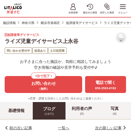
施設情報
神奈川県
横浜市港南区
放課後等デイサービス
ライズ児童デイサ
放課後等デイサービス
ライズ児童デイサービス上永谷
リストに
保存
問い合わせ受付中
送迎あり
土日祝営業
お子さまに合った施設か、気軽に相談してみましょう
空き情報の確認や見学予約も受付中♪
1分で完了！
電話で聞く
お問い合わせ
050-3503-6192
（無料）
※営業・調査を目的としたお問い合わせはご遠慮ください
利用者の声
写真
ブログ
基礎情報
(0)
(4)
(1477)
前の古い記事
一覧へ
次の新しい記事