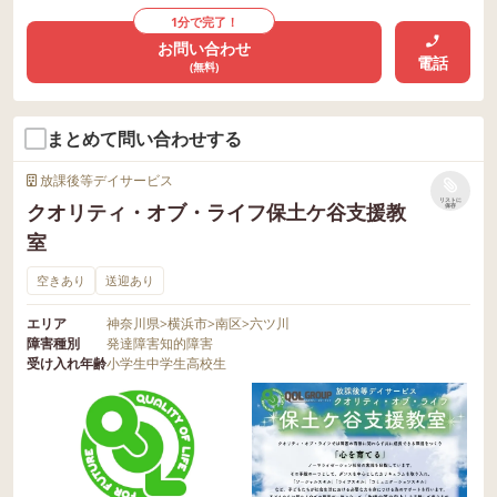
1分で完了！
お問い合わせ
電話
(無料)
まとめて問い合わせする
放課後等デイサービス
リストに
クオリティ・オブ・ライフ保土ケ谷支援教
保存
室
空きあり
送迎あり
エリア
神奈川県
>
横浜市
>
南区
>
六ツ川
障害種別
発達障害
知的障害
受け入れ年齢
小学生
中学生
高校生