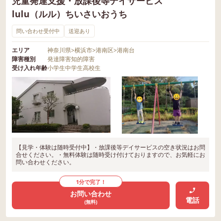
児童発達支援・放課後等デイサービス
lulu（ルル）ちいさいおうち
問い合わせ受付中
送迎あり
エリア
神奈川県
>
横浜市
>
港南区
>
港南台
障害種別
発達障害
知的障害
受け入れ年齢
小学生
中学生
高校生
【見学・体験は随時受付中】・放課後等デイサービスの空き状況はお問
合せください。・無料体験は随時受け付けておりますので、お気軽にお
問い合わせください。
1分で完了！
お問い合わせ
電話
(無料)