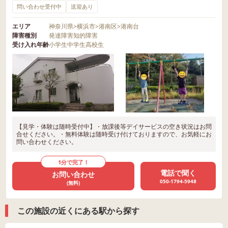
問い合わせ受付中
送迎あり
エリア
神奈川県
>
横浜市
>
港南区
>
港南台
障害種別
発達障害
知的障害
受け入れ年齢
小学生
中学生
高校生
【見学・体験は随時受付中】・放課後等デイサービスの空き状況はお問
合せください。・無料体験は随時受け付けておりますので、お気軽にお
問い合わせください。
1分で完了！
電話で聞く
お問い合わせ
050-1794-5948
(無料)
この施設の近くにある駅から探す