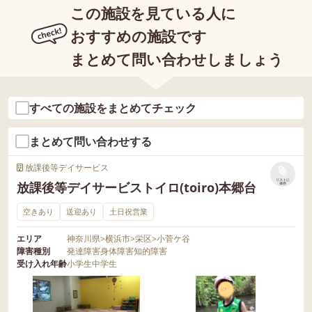
この施設を見ている人に
おすすめの施設です
まとめて問い合わせしましょう
すべての施設をまとめてチェック
まとめて問い合わせする
放課後等デイサービス
リストに
放課後等デイサービストイロ(toiro)本郷台
保存
空きあり
送迎あり
土日祝営業
エリア
神奈川県
>
横浜市
>
栄区
>
小菅ケ谷
障害種別
発達障害
身体障害
知的障害
受け入れ年齢
小学生
中学生