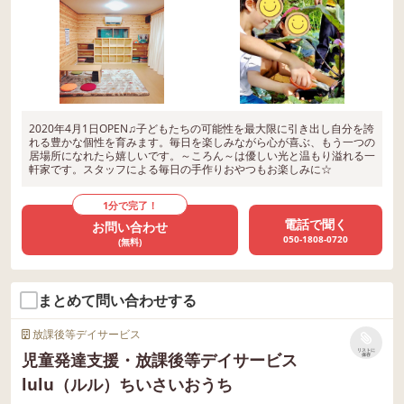
2020年4月1日OPEN♫子どもたちの可能性を最大限に引き出し自分を誇
れる豊かな個性を育みます。毎日を楽しみながら心が喜ぶ、もう一つの
居場所になれたら嬉しいです。～ころん～は優しい光と温もり溢れる一
軒家です。スタッフによる毎日の手作りおやつもお楽しみに☆
1分で完了！
電話で聞く
お問い合わせ
050-1808-0720
(無料)
まとめて問い合わせする
放課後等デイサービス
リストに
児童発達支援・放課後等デイサービス
保存
lulu（ルル）ちいさいおうち