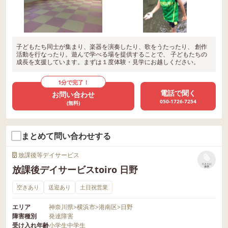
子どもたち同士が集まり、楽器を演奏したり、歌をうたったり、 創作
活動を行なったり。遊んで学べる場を提供することで、 子どもたちの
成長を支援しています。まずは１度体験・見学にお越しください。
1分で完了！
電話で聞く
お問い合わせ
050-1726-7254
(無料)
まとめて問い合わせする
放課後等デイサービス
リストに
放課後デイサービスtoiro 日野
保存
空きあり
送迎あり
土日祝営業
エリア
神奈川県
>
横浜市
>
港南区
>
日野
障害種別
発達障害
受け入れ年齢
小学生
中学生