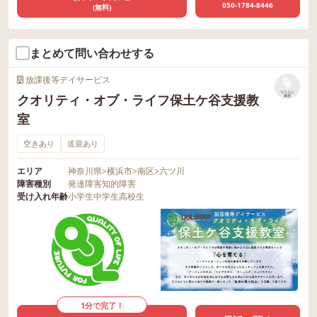
050-1784-8446
(無料)
まとめて問い合わせする
放課後等デイサービス
リストに
クオリティ・オブ・ライフ保土ケ谷支援教
保存
室
空きあり
送迎あり
エリア
神奈川県
>
横浜市
>
南区
>
六ツ川
障害種別
発達障害
知的障害
受け入れ年齢
小学生
中学生
高校生
1分で完了！