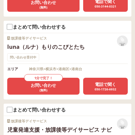
電話で聞く
お問い合わせ
050-3144-0321
(無料)
まとめて問い合わせする
放課後等デイサービス
リストに
luna（ルナ）もりのこびとたち
保存
問い合わせ受付中
エリア
神奈川県
>
横浜市
>
港南区
>
港南台
1分で完了！
電話で聞く
お問い合わせ
050-1726-6932
(無料)
まとめて問い合わせする
放課後等デイサービス
リストに
児童発達支援・放課後等デイサービス ナビ
保存