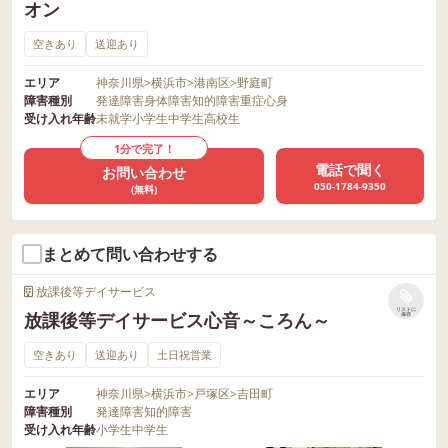
オン
空きあり
送迎あり
エリア
神奈川県
>
横浜市
>
港南区
>
野庭町
障害種別
発達障害
身体障害
知的障害
重症心身
受け入れ年齢
未就学
小学生
中学生
高校生
1分で完了！
電話で聞く
お問い合わせ
050-1784-9350
(無料)
まとめて問い合わせする
放課後等デイサービス
リストに
放課後等デイサービス心音～ころん～
保存
空きあり
送迎あり
土日祝営業
エリア
神奈川県
>
横浜市
>
戸塚区
>
吉田町
障害種別
発達障害
知的障害
受け入れ年齢
小学生
中学生