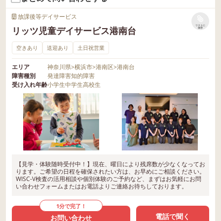
放課後等デイサービス
リストに
リッツ児童デイサービス港南台
保存
空きあり
送迎あり
土日祝営業
エリア
神奈川県
>
横浜市
>
港南区
>
港南台
障害種別
発達障害
知的障害
受け入れ年齢
小学生
中学生
高校生
【見学・体験随時受付中！】現在、曜日により残席数が少なくなってお
ります。ご希望の日程を確保されたい方は、お早めにご相談ください。
WISC-V検査の活用相談や個別体験のご予約など、まずはお気軽にお問
い合わせフォームまたはお電話よりご連絡お待ちしております。
1分で完了！
電話で聞く
お問い合わせ