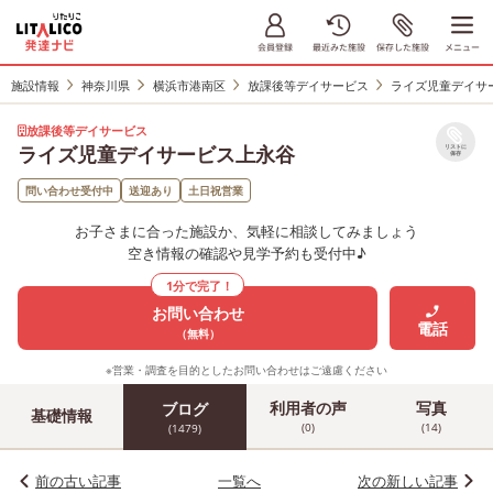
施設情報
神奈川県
横浜市港南区
放課後等デイサービス
ライズ児童デイサ
放課後等デイサービス
ライズ児童デイサービス上永谷
リストに
保存
問い合わせ受付中
送迎あり
土日祝営業
お子さまに合った施設か、気軽に相談してみましょう
空き情報の確認や見学予約も受付中♪
1分で完了！
お問い合わせ
電話
（無料）
※営業・調査を目的としたお問い合わせはご遠慮ください
利用者の声
写真
ブログ
基礎情報
(0)
(14)
(1479)
前の古い記事
一覧へ
次の新しい記事