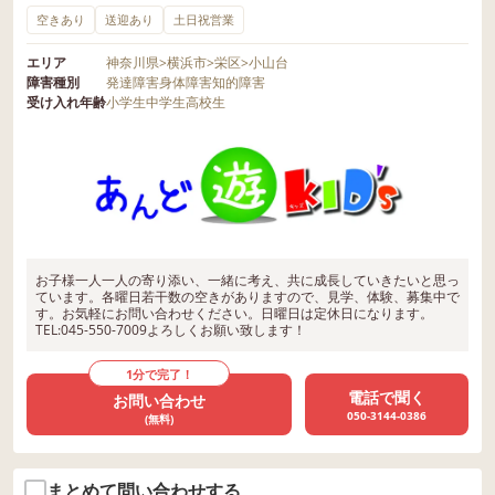
空きあり
送迎あり
土日祝営業
エリア
神奈川県
>
横浜市
>
栄区
>
小山台
障害種別
発達障害
身体障害
知的障害
受け入れ年齢
小学生
中学生
高校生
お子様一人一人の寄り添い、一緒に考え、共に成長していきたいと思っ
ています。各曜日若干数の空きがありますので、見学、体験、募集中で
す。お気軽にお問い合わせください。日曜日は定休日になります。
TEL:045-550-7009よろしくお願い致します！
1分で完了！
電話で聞く
お問い合わせ
050-3144-0386
(無料)
まとめて問い合わせする