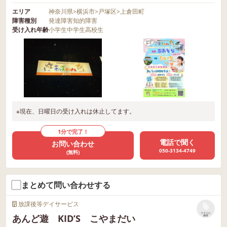
エリア
神奈川県
>
横浜市
>
戸塚区
>
上倉田町
障害種別
発達障害
知的障害
受け入れ年齢
小学生
中学生
高校生
※現在、日曜日の受け入れは休止してます。
1分で完了！
電話で聞く
お問い合わせ
050-3134-4749
(無料)
まとめて問い合わせする
放課後等デイサービス
リストに
あんど遊 KID’S こやまだい
保存