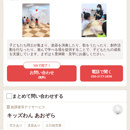
子どもたち同士が集まり、楽器を演奏したり、歌をうたったり、創作活
動を行なったり。遊んで学べる場を提供することで、子どもたちの成長
を支援しています。まずは１度体験・見学にお越しください。
1分で完了！
電話で聞く
お問い合わせ
050-3177-2858
(無料)
まとめて問い合わせする
放課後等デイサービス
リストに
キッズわん あおぞら
保存
空きあり
送迎あり
土日祝営業