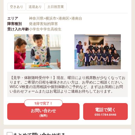
空きあり
送迎あり
土日祝営業
エリア
神奈川県
>
横浜市
>
港南区
>
港南台
障害種別
発達障害
知的障害
受け入れ年齢
小学生
中学生
高校生
【見学・体験随時受付中！】現在、曜日により残席数が少なくなってお
ります。ご希望の日程を確保されたい方は、お早めにご相談ください。
WISC-V検査の活用相談や個別体験のご予約など、まずはお気軽にお問
い合わせフォームまたはお電話よりご連絡お待ちしております。
1分で完了！
電話で聞く
お問い合わせ
050-1784-8446
(無料)
まとめて問い合わせする