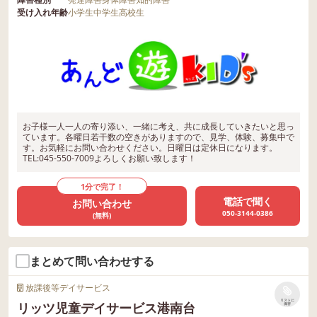
受け入れ年齢
小学生
中学生
高校生
お子様一人一人の寄り添い、一緒に考え、共に成長していきたいと思っ
ています。各曜日若干数の空きがありますので、見学、体験、募集中で
す。お気軽にお問い合わせください。日曜日は定休日になります。
TEL:045-550-7009よろしくお願い致します！
1分で完了！
電話で聞く
お問い合わせ
050-3144-0386
(無料)
まとめて問い合わせする
放課後等デイサービス
リストに
リッツ児童デイサービス港南台
保存