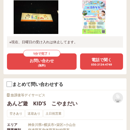
※現在、日曜日の受け入れは休止してます。
1分で完了！
電話で聞く
お問い合わせ
050-3134-4749
(無料)
まとめて問い合わせする
放課後等デイサービス
リストに
あんど遊 KID’S こやまだい
保存
空きあり
送迎あり
土日祝営業
エリア
神奈川県
>
横浜市
>
栄区
>
小山台
障害種別
発達障害
身体障害
知的障害