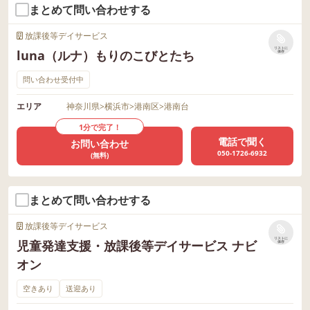
まとめて問い合わせする
放課後等デイサービス
リストに
luna（ルナ）もりのこびとたち
保存
問い合わせ受付中
エリア
神奈川県
>
横浜市
>
港南区
>
港南台
1分で完了！
電話で聞く
お問い合わせ
050-1726-6932
(無料)
まとめて問い合わせする
放課後等デイサービス
リストに
児童発達支援・放課後等デイサービス ナビ
保存
オン
空きあり
送迎あり