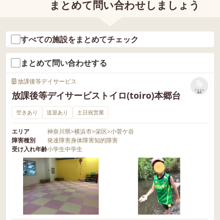
まとめて問い合わせしましょう
すべての施設をまとめてチェック
まとめて問い合わせする
放課後等デイサービス
リストに
放課後等デイサービストイロ(toiro)本郷台
保存
空きあり
送迎あり
土日祝営業
エリア
神奈川県
>
横浜市
>
栄区
>
小菅ケ谷
障害種別
発達障害
身体障害
知的障害
受け入れ年齢
小学生
中学生