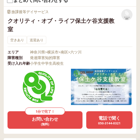
放課後等デイサービス
リストに
クオリティ・オブ・ライフ保土ケ谷支援教
保存
室
空きあり
送迎あり
エリア
神奈川県
>
横浜市
>
南区
>
六ツ川
障害種別
発達障害
知的障害
受け入れ年齢
小学生
中学生
高校生
1分で完了！
電話で聞く
お問い合わせ
050-3144-0321
(無料)