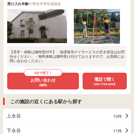
受け入れ年齢
小学生
中学生
高校生
【見学・体験は随時受付中】・放課後等デイサービスの空き状況はお問
合せください。・無料体験は随時受け付けておりますので、お気軽にお
問い合わせください。
1分で完了！
電話で聞く
お問い合わせ
050-1794-5948
(無料)
この施設の近くにある駅から探す
上永谷
10件
下永谷
11件