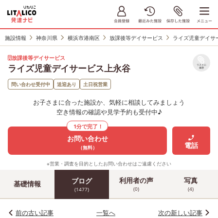
施設情報
神奈川県
横浜市港南区
放課後等デイサービス
ライズ児童デイサ
放課後等デイサービス
ライズ児童デイサービス上永谷
リストに
保存
問い合わせ受付中
送迎あり
土日祝営業
お子さまに合った施設か、気軽に相談してみましょう
空き情報の確認や見学予約も受付中♪
1分で完了！
お問い合わせ
電話
（無料）
※営業・調査を目的としたお問い合わせはご遠慮ください
利用者の声
写真
ブログ
基礎情報
(0)
(4)
(1477)
前の古い記事
一覧へ
次の新しい記事