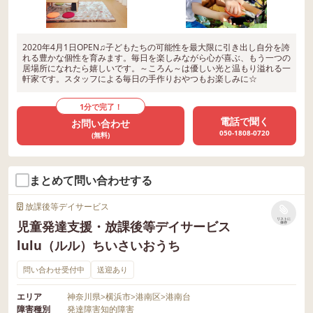
2020年4月1日OPEN♫子どもたちの可能性を最大限に引き出し自分を誇
れる豊かな個性を育みます。毎日を楽しみながら心が喜ぶ、もう一つの
居場所になれたら嬉しいです。～ころん～は優しい光と温もり溢れる一
軒家です。スタッフによる毎日の手作りおやつもお楽しみに☆
1分で完了！
電話で聞く
お問い合わせ
050-1808-0720
(無料)
まとめて問い合わせする
放課後等デイサービス
リストに
児童発達支援・放課後等デイサービス
保存
lulu（ルル）ちいさいおうち
問い合わせ受付中
送迎あり
エリア
神奈川県
>
横浜市
>
港南区
>
港南台
障害種別
発達障害
知的障害