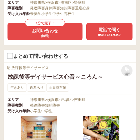
エリア
神奈川県
>
横浜市
>
港南区
>
野庭町
障害種別
発達障害
身体障害
知的障害
重症心身
受け入れ年齢
未就学
小学生
中学生
高校生
1分で完了！
電話で聞く
お問い合わせ
050-1784-9350
(無料)
まとめて問い合わせする
放課後等デイサービス
リストに
放課後等デイサービス心音～ころん～
保存
空きあり
送迎あり
土日祝営業
エリア
神奈川県
>
横浜市
>
戸塚区
>
吉田町
障害種別
発達障害
知的障害
受け入れ年齢
小学生
中学生