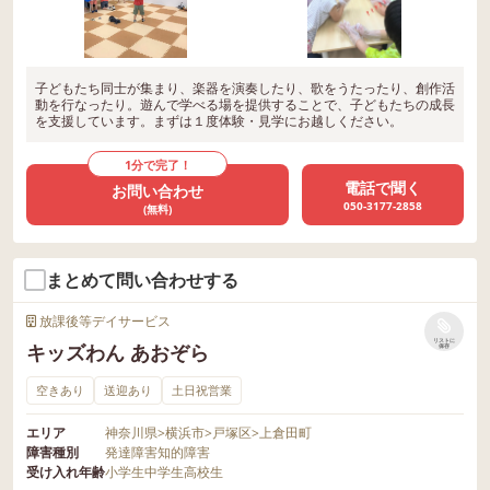
子どもたち同士が集まり、楽器を演奏したり、歌をうたったり、創作活
動を行なったり。遊んで学べる場を提供することで、子どもたちの成長
を支援しています。まずは１度体験・見学にお越しください。
1分で完了！
電話で聞く
お問い合わせ
050-3177-2858
(無料)
まとめて問い合わせする
放課後等デイサービス
リストに
キッズわん あおぞら
保存
空きあり
送迎あり
土日祝営業
エリア
神奈川県
>
横浜市
>
戸塚区
>
上倉田町
障害種別
発達障害
知的障害
受け入れ年齢
小学生
中学生
高校生