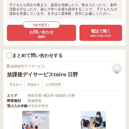
子どもたち同士が集まり、楽器を演奏したり、歌をうたったり、 創作
活動を行なったり。遊んで学べる場を提供することで、 子どもたちの
成長を支援しています。まずは１度体験・見学にお越しください。
1分で完了！
電話で聞く
お問い合わせ
050-1726-7254
(無料)
まとめて問い合わせする
放課後等デイサービス
リストに
放課後デイサービスtoiro 日野
保存
空きあり
送迎あり
土日祝営業
エリア
神奈川県
>
横浜市
>
港南区
>
日野
障害種別
発達障害
受け入れ年齢
小学生
中学生