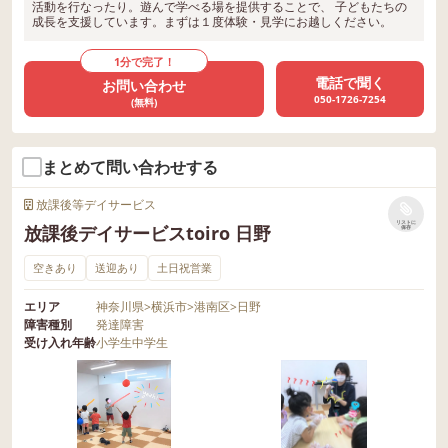
活動を行なったり。遊んで学べる場を提供することで、 子どもたちの
成長を支援しています。まずは１度体験・見学にお越しください。
1分で完了！
電話で聞く
お問い合わせ
050-1726-7254
(無料)
まとめて問い合わせする
放課後等デイサービス
リストに
放課後デイサービスtoiro 日野
保存
空きあり
送迎あり
土日祝営業
エリア
神奈川県
>
横浜市
>
港南区
>
日野
障害種別
発達障害
受け入れ年齢
小学生
中学生