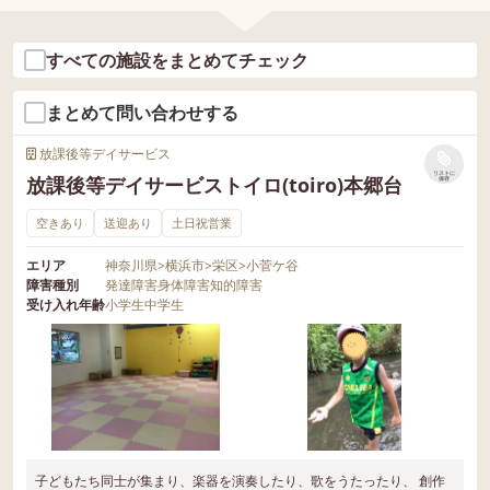
すべての施設をまとめてチェック
まとめて問い合わせする
放課後等デイサービス
リストに
放課後等デイサービストイロ(toiro)本郷台
保存
空きあり
送迎あり
土日祝営業
エリア
神奈川県
>
横浜市
>
栄区
>
小菅ケ谷
障害種別
発達障害
身体障害
知的障害
受け入れ年齢
小学生
中学生
子どもたち同士が集まり、楽器を演奏したり、歌をうたったり、 創作