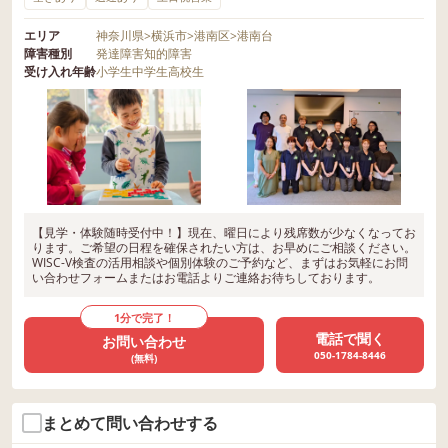
エリア
神奈川県
>
横浜市
>
港南区
>
港南台
障害種別
発達障害
知的障害
受け入れ年齢
小学生
中学生
高校生
【見学・体験随時受付中！】現在、曜日により残席数が少なくなってお
ります。ご希望の日程を確保されたい方は、お早めにご相談ください。
WISC-V検査の活用相談や個別体験のご予約など、まずはお気軽にお問
い合わせフォームまたはお電話よりご連絡お待ちしております。
1分で完了！
電話で聞く
お問い合わせ
050-1784-8446
(無料)
まとめて問い合わせする