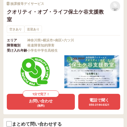
放課後等デイサービス
リストに
クオリティ・オブ・ライフ保土ケ谷支援教
保存
室
空きあり
送迎あり
エリア
神奈川県
>
横浜市
>
南区
>
六ツ川
障害種別
発達障害
知的障害
受け入れ年齢
小学生
中学生
高校生
1分で完了！
電話で聞く
お問い合わせ
050-3144-0321
(無料)
まとめて問い合わせする