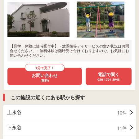
【見学・体験は随時受付中】・放課後等デイサービスの空き状況はお問
合せください。・無料体験は随時受け付けておりますので、お気軽にお
問い合わせください。
1分で完了！
電話で聞く
お問い合わせ
050-1794-5948
(無料)
この施設の近くにある駅から探す
上永谷
10件
下永谷
11件