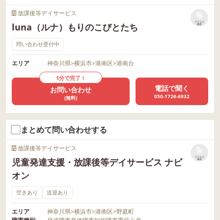
放課後等デイサービス
リストに
luna（ルナ）もりのこびとたち
保存
問い合わせ受付中
エリア
神奈川県
>
横浜市
>
港南区
>
港南台
1分で完了！
電話で聞く
お問い合わせ
050-1726-6932
(無料)
まとめて問い合わせする
放課後等デイサービス
リストに
児童発達支援・放課後等デイサービス ナビ
保存
オン
空きあり
送迎あり
エリア
神奈川県
>
横浜市
>
港南区
>
野庭町