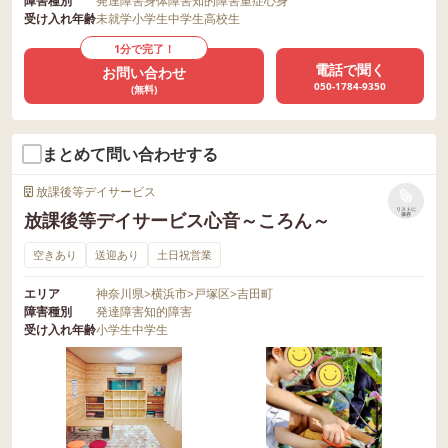
障害種別
発達障害
身体障害
知的障害
重症心身
受け入れ年齢
未就学
小学生
中学生
高校生
1分で完了！
電話で聞く
お問い合わせ
050-1784-9350
(無料)
まとめて問い合わせする
放課後等デイサービス
リストに
放課後等デイサービス心音～ころん～
保存
空きあり
送迎あり
土日祝営業
エリア
神奈川県
>
横浜市
>
戸塚区
>
吉田町
障害種別
発達障害
知的障害
受け入れ年齢
小学生
中学生