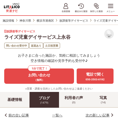
施設情報
神奈川県
横浜市港南区
放課後等デイサービス
ライズ児童デイサ
放課後等デイサービス
ライズ児童デイサービス上永谷
リストに
保存
問い合わせ受付中
送迎あり
土日祝営業
お子さまに合った施設か、気軽に相談してみましょう
空き情報の確認や見学予約も受付中♪
1分で完了！
電話で聞く
お問い合わせ
050-3503-6192
（無料）
※営業・調査を目的としたお問い合わせはご遠慮ください
利用者の声
写真
ブログ
基礎情報
(0)
(14)
(1479)
前の古い記事
一覧へ
次の新しい記事