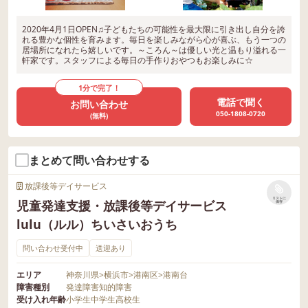
2020年4月1日OPEN♫子どもたちの可能性を最大限に引き出し自分を誇
れる豊かな個性を育みます。毎日を楽しみながら心が喜ぶ、もう一つの
居場所になれたら嬉しいです。～ころん～は優しい光と温もり溢れる一
軒家です。スタッフによる毎日の手作りおやつもお楽しみに☆
1分で完了！
電話で聞く
お問い合わせ
050-1808-0720
(無料)
まとめて問い合わせする
放課後等デイサービス
リストに
児童発達支援・放課後等デイサービス
保存
lulu（ルル）ちいさいおうち
問い合わせ受付中
送迎あり
エリア
神奈川県
>
横浜市
>
港南区
>
港南台
障害種別
発達障害
知的障害
受け入れ年齢
小学生
中学生
高校生