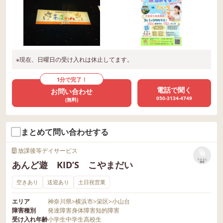
※現在、日曜日の受け入れは休止してます。
1分で完了！
電話で聞く
お問い合わせ
050-3134-4749
(無料)
まとめて問い合わせする
放課後等デイサービス
リストに
あんど遊 KID’S こやまだい
保存
空きあり
送迎あり
土日祝営業
エリア
神奈川県
>
横浜市
>
栄区
>
小山台
障害種別
発達障害
身体障害
知的障害
受け入れ年齢
小学生
中学生
高校生