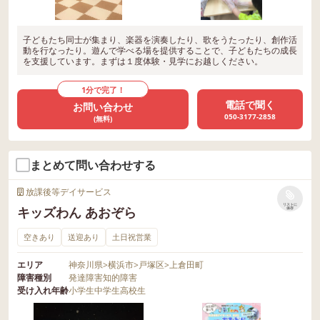
子どもたち同士が集まり、楽器を演奏したり、歌をうたったり、創作活
動を行なったり。遊んで学べる場を提供することで、子どもたちの成長
を支援しています。まずは１度体験・見学にお越しください。
1分で完了！
電話で聞く
お問い合わせ
050-3177-2858
(無料)
まとめて問い合わせする
放課後等デイサービス
リストに
キッズわん あおぞら
保存
空きあり
送迎あり
土日祝営業
エリア
神奈川県
>
横浜市
>
戸塚区
>
上倉田町
障害種別
発達障害
知的障害
受け入れ年齢
小学生
中学生
高校生