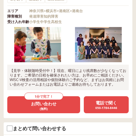
エリア
神奈川県
>
横浜市
>
港南区
>
港南台
障害種別
発達障害
知的障害
受け入れ年齢
小学生
中学生
高校生
【見学・体験随時受付中！】現在、曜日により残席数が少なくなってお
ります。ご希望の日程を確保されたい方は、お早めにご相談ください。
WISC-V検査の活用相談や個別体験のご予約など、まずはお気軽にお問
い合わせフォームまたはお電話よりご連絡お待ちしております。
1分で完了！
電話で聞く
お問い合わせ
050-1784-8446
(無料)
まとめて問い合わせする