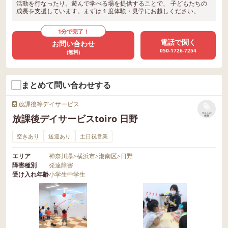
活動を行なったり。遊んで学べる場を提供することで、 子どもたちの
成長を支援しています。まずは１度体験・見学にお越しください。
1分で完了！
電話で聞く
お問い合わせ
050-1726-7254
(無料)
まとめて問い合わせする
放課後等デイサービス
リストに
放課後デイサービスtoiro 日野
保存
空きあり
送迎あり
土日祝営業
エリア
神奈川県
>
横浜市
>
港南区
>
日野
障害種別
発達障害
受け入れ年齢
小学生
中学生