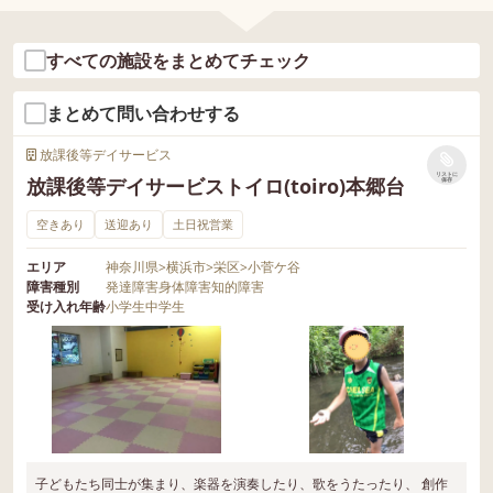
すべての施設をまとめてチェック
まとめて問い合わせする
放課後等デイサービス
リストに
放課後等デイサービストイロ(toiro)本郷台
保存
空きあり
送迎あり
土日祝営業
エリア
神奈川県
>
横浜市
>
栄区
>
小菅ケ谷
障害種別
発達障害
身体障害
知的障害
受け入れ年齢
小学生
中学生
子どもたち同士が集まり、楽器を演奏したり、歌をうたったり、 創作