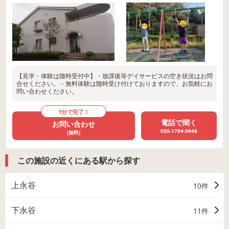
【見学・体験は随時受付中】・放課後等デイサービスの空き状況はお問
合せください。・無料体験は随時受け付けておりますので、お気軽にお
問い合わせください。
1分で完了！
電話で聞く
お問い合わせ
050-1794-5948
(無料)
この施設の近くにある駅から探す
上永谷
10件
下永谷
11件