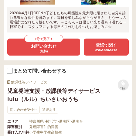
2020年4月1日OPEN♫子どもたちの可能性を最大限に引き出し自分を誇
れる豊かな個性を育みます。毎日を楽しみながら心が喜ぶ、もう一つの
居場所になれたら嬉しいです。～ころん～は優しい光と温もり溢れる一
軒家です。スタッフによる毎日の手作りおやつもお楽しみに☆
1分で完了！
電話で聞く
お問い合わせ
050-1808-0720
(無料)
まとめて問い合わせする
放課後等デイサービス
リストに
児童発達支援・放課後等デイサービス
保存
lulu（ルル）ちいさいおうち
問い合わせ受付中
送迎あり
エリア
神奈川県
>
横浜市
>
港南区
>
港南台
障害種別
発達障害
知的障害
受け入れ年齢
小学生
中学生
高校生