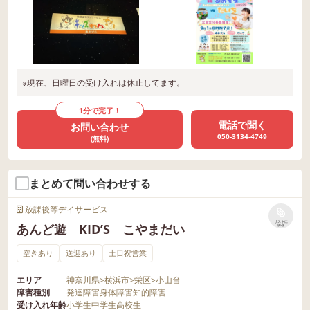
※現在、日曜日の受け入れは休止してます。
1分で完了！
電話で聞く
お問い合わせ
050-3134-4749
(無料)
まとめて問い合わせする
放課後等デイサービス
リストに
あんど遊 KID’S こやまだい
保存
空きあり
送迎あり
土日祝営業
エリア
神奈川県
>
横浜市
>
栄区
>
小山台
障害種別
発達障害
身体障害
知的障害
受け入れ年齢
小学生
中学生
高校生