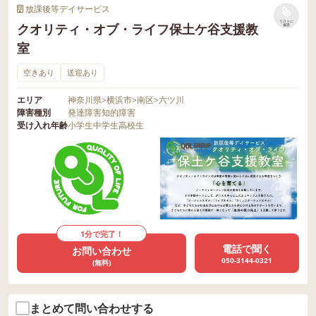
放課後等デイサービス
リストに
クオリティ・オブ・ライフ保土ケ谷支援教
保存
室
空きあり
送迎あり
エリア
神奈川県
>
横浜市
>
南区
>
六ツ川
障害種別
発達障害
知的障害
受け入れ年齢
小学生
中学生
高校生
1分で完了！
電話で聞く
お問い合わせ
050-3144-0321
(無料)
まとめて問い合わせする