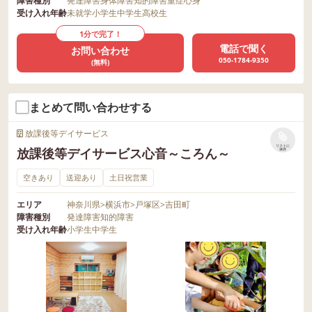
障害種別
発達障害
身体障害
知的障害
重症心身
受け入れ年齢
未就学
小学生
中学生
高校生
1分で完了！
電話で聞く
お問い合わせ
050-1784-9350
(無料)
まとめて問い合わせする
放課後等デイサービス
リストに
放課後等デイサービス心音～ころん～
保存
空きあり
送迎あり
土日祝営業
エリア
神奈川県
>
横浜市
>
戸塚区
>
吉田町
障害種別
発達障害
知的障害
受け入れ年齢
小学生
中学生