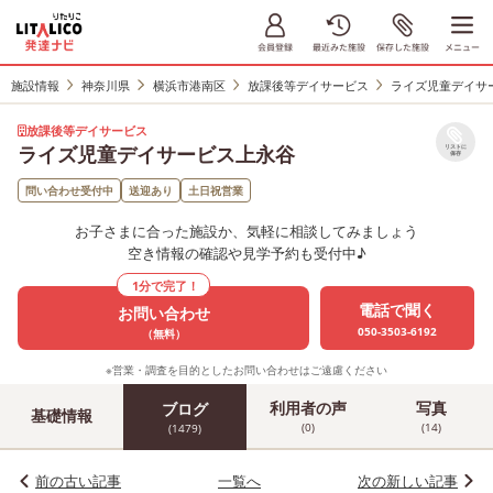
施設情報
神奈川県
横浜市港南区
放課後等デイサービス
ライズ児童デイサ
放課後等デイサービス
ライズ児童デイサービス上永谷
リストに
保存
問い合わせ受付中
送迎あり
土日祝営業
お子さまに合った施設か、気軽に相談してみましょう
空き情報の確認や見学予約も受付中♪
1分で完了！
電話で聞く
お問い合わせ
050-3503-6192
（無料）
※営業・調査を目的としたお問い合わせはご遠慮ください
利用者の声
写真
ブログ
基礎情報
(0)
(14)
(1479)
前の古い記事
一覧へ
次の新しい記事