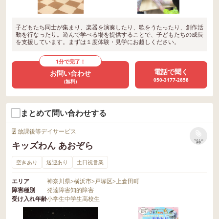
子どもたち同士が集まり、楽器を演奏したり、歌をうたったり、創作活
動を行なったり。遊んで学べる場を提供することで、子どもたちの成長
を支援しています。まずは１度体験・見学にお越しください。
1分で完了！
電話で聞く
お問い合わせ
050-3177-2858
(無料)
まとめて問い合わせする
放課後等デイサービス
リストに
キッズわん あおぞら
保存
空きあり
送迎あり
土日祝営業
エリア
神奈川県
>
横浜市
>
戸塚区
>
上倉田町
障害種別
発達障害
知的障害
受け入れ年齢
小学生
中学生
高校生