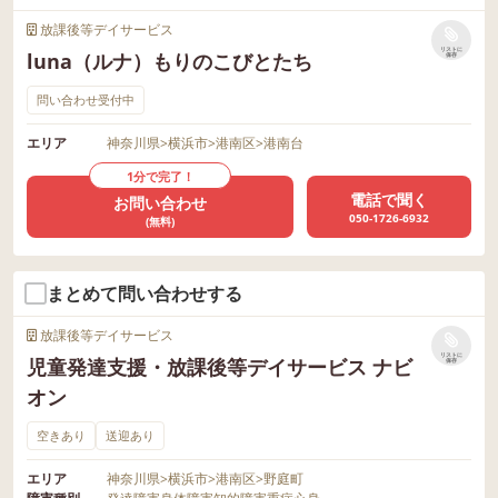
放課後等デイサービス
リストに
luna（ルナ）もりのこびとたち
保存
問い合わせ受付中
エリア
神奈川県
>
横浜市
>
港南区
>
港南台
1分で完了！
電話で聞く
お問い合わせ
050-1726-6932
(無料)
まとめて問い合わせする
放課後等デイサービス
リストに
児童発達支援・放課後等デイサービス ナビ
保存
オン
空きあり
送迎あり
エリア
神奈川県
>
横浜市
>
港南区
>
野庭町