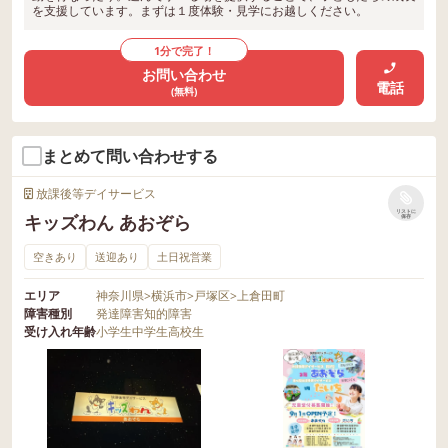
を支援しています。まずは１度体験・見学にお越しください。
1分で完了！
お問い合わせ
電話
(無料)
まとめて問い合わせする
放課後等デイサービス
リストに
キッズわん あおぞら
保存
空きあり
送迎あり
土日祝営業
エリア
神奈川県
>
横浜市
>
戸塚区
>
上倉田町
障害種別
発達障害
知的障害
受け入れ年齢
小学生
中学生
高校生