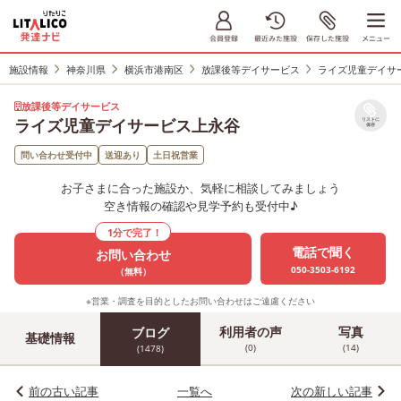
施設情報
神奈川県
横浜市港南区
放課後等デイサービス
ライズ児童デイサ
放課後等デイサービス
ライズ児童デイサービス上永谷
リストに
保存
問い合わせ受付中
送迎あり
土日祝営業
お子さまに合った施設か、気軽に相談してみましょう
空き情報の確認や見学予約も受付中♪
1分で完了！
電話で聞く
お問い合わせ
050-3503-6192
（無料）
※営業・調査を目的としたお問い合わせはご遠慮ください
利用者の声
写真
ブログ
基礎情報
(0)
(14)
(1478)
前の古い記事
一覧へ
次の新しい記事