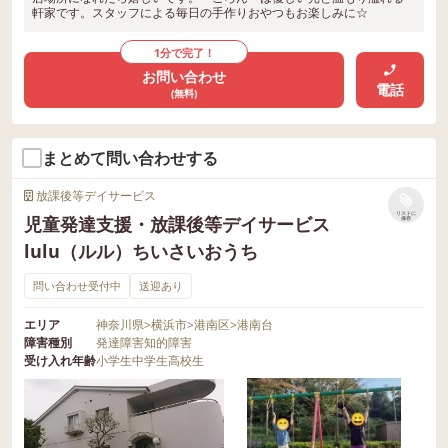
軒家です。スタッフによる毎日の手作りおやつもお楽しみに☆
1分で完了！
お問い合わせ
電話
(無料)
まとめて問い合わせする
放課後等デイサービス
リストに
児童発達支援・放課後等デイサービス
保存
lulu（ルル）ちいさいおうち
問い合わせ受付中
送迎あり
エリア
神奈川県
>
横浜市
>
港南区
>
港南台
障害種別
発達障害
知的障害
受け入れ年齢
小学生
中学生
高校生