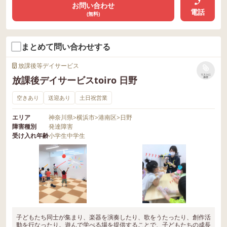
お問い合わせ
電話
(無料)
まとめて問い合わせする
放課後等デイサービス
リストに
放課後デイサービスtoiro 日野
保存
空きあり
送迎あり
土日祝営業
エリア
神奈川県
>
横浜市
>
港南区
>
日野
障害種別
発達障害
受け入れ年齢
小学生
中学生
子どもたち同士が集まり、楽器を演奏したり、歌をうたったり、創作活
動を行なったり。遊んで学べる場を提供することで、子どもたちの成長