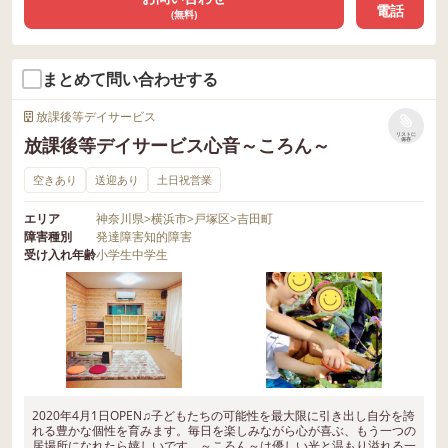
電話
(無料)
まとめて問い合わせする
放課後等デイサービス
リストに
放課後等デイサービス心音～ころん～
保存
空きあり
送迎あり
土日祝営業
エリア
神奈川県
>
横浜市
>
戸塚区
>
吉田町
障害種別
発達障害
知的障害
受け入れ年齢
小学生
中学生
2020年4月1日OPEN♫子どもたちの可能性を最大限に引き出し自分を誇
れる豊かな個性を育みます。毎日を楽しみながら心が喜ぶ、もう一つの
居場所になれたら嬉しいです。～ころん～は優しい光と温もり溢れる一