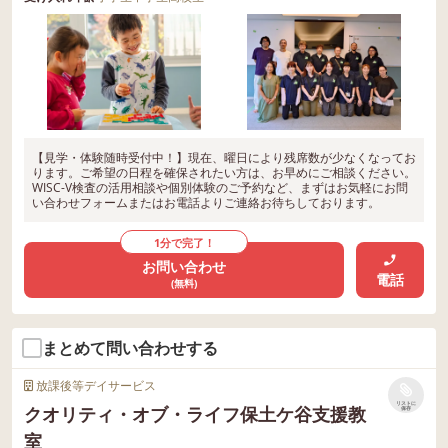
【見学・体験随時受付中！】現在、曜日により残席数が少なくなってお
ります。ご希望の日程を確保されたい方は、お早めにご相談ください。
WISC-V検査の活用相談や個別体験のご予約など、まずはお気軽にお問
い合わせフォームまたはお電話よりご連絡お待ちしております。
1分で完了！
お問い合わせ
電話
(無料)
まとめて問い合わせする
放課後等デイサービス
リストに
クオリティ・オブ・ライフ保土ケ谷支援教
保存
室