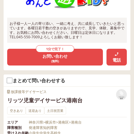
お子様一人一人の寄り添い、一緒に考え、共に成長していきたいと思っ
ています。各曜日若干数の空きがありますので、見学、体験、募集中で
す。お気軽にお問い合わせください。日曜日は定休日になります。
TEL:045-550-7009よろしくお願い致します！
1分で完了！
お問い合わせ
電話
(無料)
まとめて問い合わせする
放課後等デイサービス
リストに
リッツ児童デイサービス港南台
保存
空きあり
送迎あり
土日祝営業
エリア
神奈川県
>
横浜市
>
港南区
>
港南台
障害種別
発達障害
知的障害
受け入れ年齢
小学生
中学生
高校生