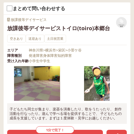
まとめて問い合わせする
放課後等デイサービス
リストに
放課後等デイサービストイロ(toiro)本郷台
保存
空きあり
送迎あり
土日祝営業
エリア
神奈川県
>
横浜市
>
栄区
>
小菅ケ谷
障害種別
発達障害
身体障害
知的障害
受け入れ年齢
小学生
中学生
子どもたち同士が集まり、楽器を演奏したり、歌をうたったり、 創作
活動を行なったり。遊んで学べる場を提供することで、 子どもたちの
成長を支援しています。まずは１度体験・見学にお越しください。
1分で完了！