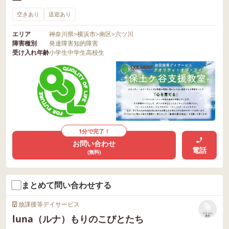
空きあり
送迎あり
エリア
神奈川県
>
横浜市
>
南区
>
六ツ川
障害種別
発達障害
知的障害
受け入れ年齢
小学生
中学生
高校生
1分で完了！
お問い合わせ
電話
(無料)
まとめて問い合わせする
放課後等デイサービス
リストに
luna（ルナ）もりのこびとたち
保存