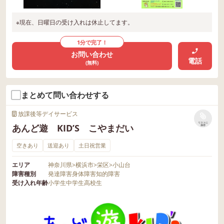
※現在、日曜日の受け入れは休止してます。
1分で完了！
お問い合わせ
電話
(無料)
まとめて問い合わせする
放課後等デイサービス
リストに
あんど遊 KID’S こやまだい
保存
空きあり
送迎あり
土日祝営業
エリア
神奈川県
>
横浜市
>
栄区
>
小山台
障害種別
発達障害
身体障害
知的障害
受け入れ年齢
小学生
中学生
高校生