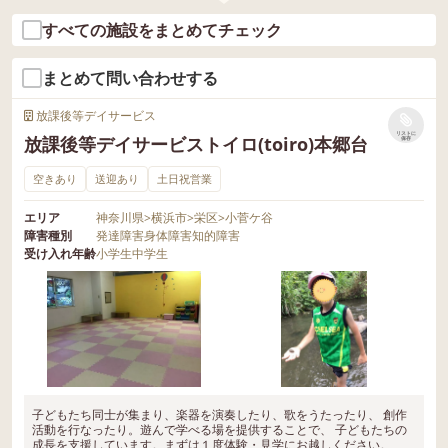
すべての施設をまとめてチェック
まとめて問い合わせする
放課後等デイサービス
リストに
放課後等デイサービストイロ(toiro)本郷台
保存
空きあり
送迎あり
土日祝営業
エリア
神奈川県
>
横浜市
>
栄区
>
小菅ケ谷
障害種別
発達障害
身体障害
知的障害
受け入れ年齢
小学生
中学生
子どもたち同士が集まり、楽器を演奏したり、歌をうたったり、 創作
活動を行なったり。遊んで学べる場を提供することで、 子どもたちの
成長を支援しています。まずは１度体験・見学にお越しください。