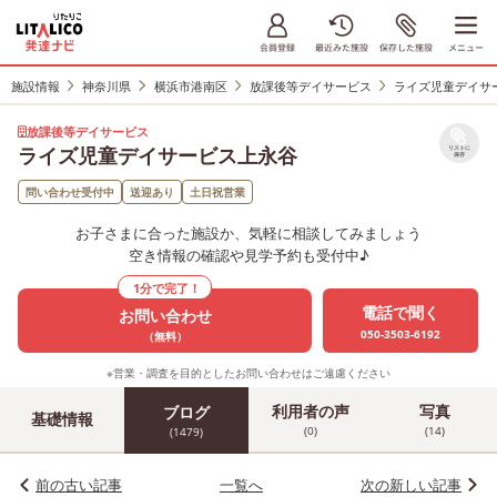
施設情報
神奈川県
横浜市港南区
放課後等デイサービス
ライズ児童デイサ
放課後等デイサービス
ライズ児童デイサービス上永谷
リストに
保存
問い合わせ受付中
送迎あり
土日祝営業
お子さまに合った施設か、気軽に相談してみましょう
空き情報の確認や見学予約も受付中♪
1分で完了！
電話で聞く
お問い合わせ
050-3503-6192
（無料）
※営業・調査を目的としたお問い合わせはご遠慮ください
利用者の声
写真
ブログ
基礎情報
(0)
(14)
(1479)
前の古い記事
一覧へ
次の新しい記事