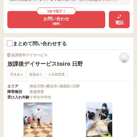
1分で完了！
お問い合わせ
電話
(無料)
まとめて問い合わせする
放課後等デイサービス
リストに
放課後デイサービスtoiro 日野
保存
空きあり
送迎あり
土日祝営業
エリア
神奈川県
>
横浜市
>
港南区
>
日野
障害種別
発達障害
受け入れ年齢
小学生
中学生