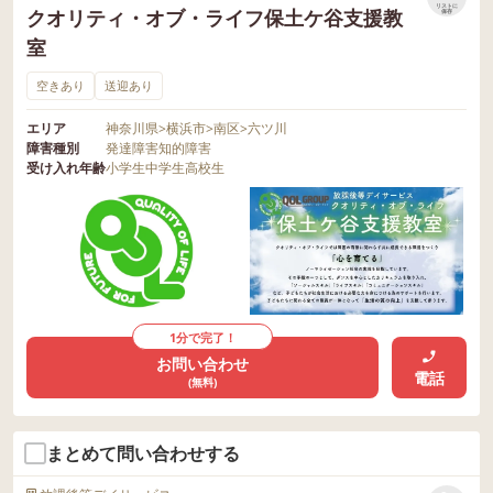
リストに
クオリティ・オブ・ライフ保土ケ谷支援教
保存
室
空きあり
送迎あり
エリア
神奈川県
>
横浜市
>
南区
>
六ツ川
障害種別
発達障害
知的障害
受け入れ年齢
小学生
中学生
高校生
1分で完了！
お問い合わせ
電話
(無料)
まとめて問い合わせする