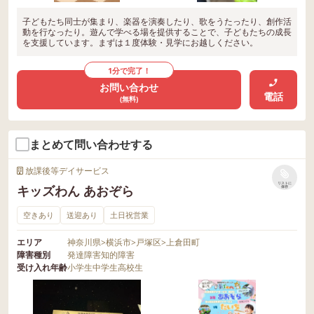
子どもたち同士が集まり、楽器を演奏したり、歌をうたったり、創作活
動を行なったり。遊んで学べる場を提供することで、子どもたちの成長
を支援しています。まずは１度体験・見学にお越しください。
1分で完了！
お問い合わせ
電話
(無料)
まとめて問い合わせする
放課後等デイサービス
リストに
キッズわん あおぞら
保存
空きあり
送迎あり
土日祝営業
エリア
神奈川県
>
横浜市
>
戸塚区
>
上倉田町
障害種別
発達障害
知的障害
受け入れ年齢
小学生
中学生
高校生