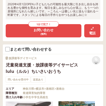
2020年4月1日OPEN♫子どもたちの可能性を最大限に引き出し自分を誇
れる豊かな個性を育みます。毎日を楽しみながら心が喜ぶ、もう一つの
居場所になれたら嬉しいです。～ころん～は優しい光と温もり溢れる一
軒家です。スタッフによる毎日の手作りおやつもお楽しみに☆
1分で完了！
お問い合わせ
電話
(無料)
まとめて問い合わせする
放課後等デイサービス
リストに
児童発達支援・放課後等デイサービス
保存
lulu（ルル）ちいさいおうち
問い合わせ受付中
送迎あり
エリア
神奈川県
>
横浜市
>
港南区
>
港南台
障害種別
発達障害
知的障害
受け入れ年齢
小学生
中学生
高校生