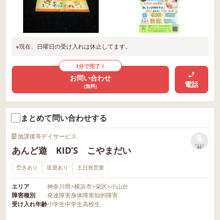
※現在、日曜日の受け入れは休止してます。
1分で完了！
お問い合わせ
電話
(無料)
まとめて問い合わせする
放課後等デイサービス
リストに
あんど遊 KID’S こやまだい
保存
空きあり
送迎あり
土日祝営業
エリア
神奈川県
>
横浜市
>
栄区
>
小山台
障害種別
発達障害
身体障害
知的障害
受け入れ年齢
小学生
中学生
高校生