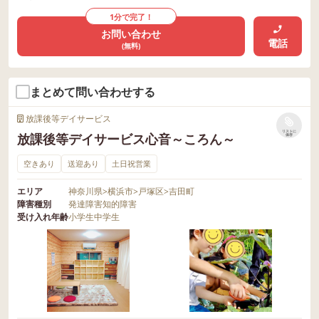
1分で完了！
お問い合わせ
電話
(無料)
まとめて問い合わせする
放課後等デイサービス
リストに
放課後等デイサービス心音～ころん～
保存
空きあり
送迎あり
土日祝営業
エリア
神奈川県
>
横浜市
>
戸塚区
>
吉田町
障害種別
発達障害
知的障害
受け入れ年齢
小学生
中学生