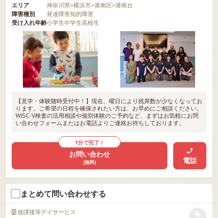
エリア
神奈川県
>
横浜市
>
港南区
>
港南台
障害種別
発達障害
知的障害
受け入れ年齢
小学生
中学生
高校生
【見学・体験随時受付中！】現在、曜日により残席数が少なくなってお
ります。ご希望の日程を確保されたい方は、お早めにご相談ください。
WISC-V検査の活用相談や個別体験のご予約など、まずはお気軽にお問
い合わせフォームまたはお電話よりご連絡お待ちしております。
1分で完了！
お問い合わせ
電話
(無料)
まとめて問い合わせする
放課後等デイサービス