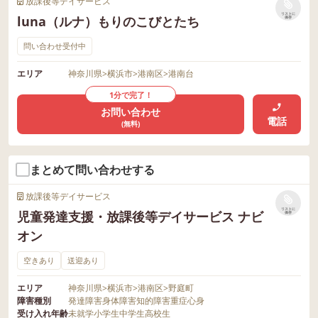
放課後等デイサービス
リストに
luna（ルナ）もりのこびとたち
保存
問い合わせ受付中
エリア
神奈川県
>
横浜市
>
港南区
>
港南台
1分で完了！
お問い合わせ
電話
(無料)
まとめて問い合わせする
放課後等デイサービス
リストに
児童発達支援・放課後等デイサービス ナビ
保存
オン
空きあり
送迎あり
エリア
神奈川県
>
横浜市
>
港南区
>
野庭町
障害種別
発達障害
身体障害
知的障害
重症心身
受け入れ年齢
未就学
小学生
中学生
高校生