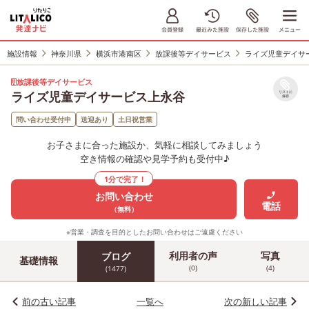
施設情報
神奈川県
横浜市港南区
放課後等デイサービス
ライズ児童デイサ
放課後等デイサービス
ライズ児童デイサービス上永谷
リストに
保存
問い合わせ受付中
送迎あり
土日祝営業
お子さまに合った施設か、気軽に相談してみましょう
空き情報の確認や見学予約も受付中♪
1分で完了！
お問い合わせ
電話
（無料）
※営業・調査を目的としたお問い合わせはご遠慮ください
利用者の声
写真
ブログ
基礎情報
(0)
(4)
(1477)
前の古い記事
一覧へ
次の新しい記事