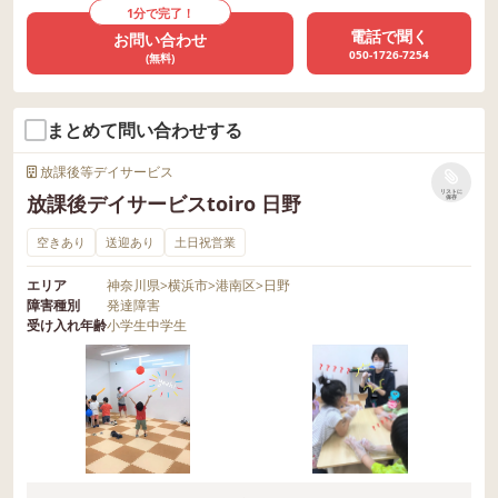
1分で完了！
電話で聞く
お問い合わせ
050-1726-7254
(無料)
まとめて問い合わせする
放課後等デイサービス
リストに
放課後デイサービスtoiro 日野
保存
空きあり
送迎あり
土日祝営業
エリア
神奈川県
>
横浜市
>
港南区
>
日野
障害種別
発達障害
受け入れ年齢
小学生
中学生