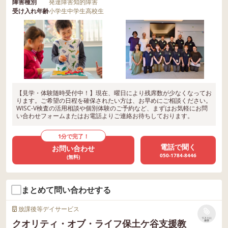
障害種別
発達障害
知的障害
受け入れ年齢
小学生
中学生
高校生
【見学・体験随時受付中！】現在、曜日により残席数が少なくなってお
ります。ご希望の日程を確保されたい方は、お早めにご相談ください。
WISC-V検査の活用相談や個別体験のご予約など、まずはお気軽にお問
い合わせフォームまたはお電話よりご連絡お待ちしております。
1分で完了！
電話で聞く
お問い合わせ
050-1784-8446
(無料)
まとめて問い合わせする
放課後等デイサービス
リストに
クオリティ・オブ・ライフ保土ケ谷支援教
保存