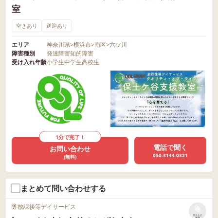
室
空きあり
送迎あり
エリア
神奈川県
>
横浜市
>
南区
>
六ツ川
障害種別
発達障害
知的障害
受け入れ年齢
小学生
中学生
高校生
1分で完了！
電話で聞く
お問い合わせ
050-3144-0321
(無料)
まとめて問い合わせする
放課後等デイサービス
リストに
保存