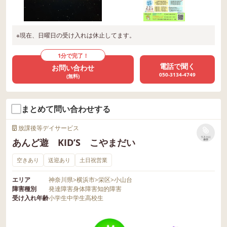
※現在、日曜日の受け入れは休止してます。
1分で完了！
電話で聞く
お問い合わせ
050-3134-4749
(無料)
まとめて問い合わせする
放課後等デイサービス
リストに
あんど遊 KID’S こやまだい
保存
空きあり
送迎あり
土日祝営業
エリア
神奈川県
>
横浜市
>
栄区
>
小山台
障害種別
発達障害
身体障害
知的障害
受け入れ年齢
小学生
中学生
高校生