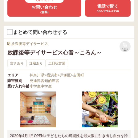
電話で聞く
お問い合わせ
050-1784-9350
(無料)
まとめて問い合わせする
放課後等デイサービス
リストに
放課後等デイサービス心音～ころん～
保存
空きあり
送迎あり
土日祝営業
エリア
神奈川県
>
横浜市
>
戸塚区
>
吉田町
障害種別
発達障害
知的障害
受け入れ年齢
小学生
中学生
2020年4月1日OPEN♫子どもたちの可能性を最大限に引き出し自分を誇