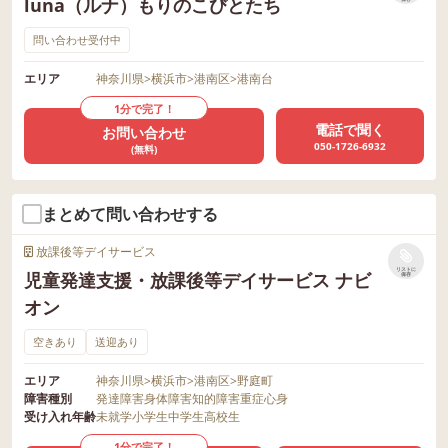
luna（ルナ）もりのこびとたち
問い合わせ受付中
エリア
神奈川県
>
横浜市
>
港南区
>
港南台
1分で完了！
電話で聞く
お問い合わせ
050-1726-6932
(無料)
まとめて問い合わせする
放課後等デイサービス
リストに
児童発達支援・放課後等デイサービス ナビ
保存
オン
空きあり
送迎あり
エリア
神奈川県
>
横浜市
>
港南区
>
野庭町
障害種別
発達障害
身体障害
知的障害
重症心身
受け入れ年齢
未就学
小学生
中学生
高校生
1分で完了！