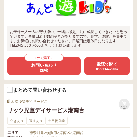
お子様一人一人の寄り添い、一緒に考え、共に成長していきたいと思っ
ています。各曜日若干数の空きがありますので、見学、体験、募集中で
す。お気軽にお問い合わせください。日曜日は定休日になります。
TEL:045-550-7009よろしくお願い致します！
1分で完了！
電話で聞く
お問い合わせ
050-3144-0386
(無料)
まとめて問い合わせする
放課後等デイサービス
リストに
リッツ児童デイサービス港南台
保存
空きあり
送迎あり
土日祝営業
エリア
神奈川県
>
横浜市
>
港南区
>
港南台