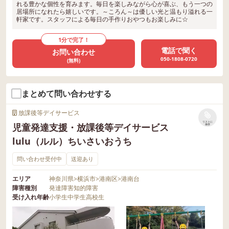
れる豊かな個性を育みます。毎日を楽しみながら心が喜ぶ、もう一つの
居場所になれたら嬉しいです。～ころん～は優しい光と温もり溢れる一
軒家です。スタッフによる毎日の手作りおやつもお楽しみに☆
1分で完了！
電話で聞く
お問い合わせ
050-1808-0720
(無料)
まとめて問い合わせする
放課後等デイサービス
リストに
児童発達支援・放課後等デイサービス
保存
lulu（ルル）ちいさいおうち
問い合わせ受付中
送迎あり
エリア
神奈川県
>
横浜市
>
港南区
>
港南台
障害種別
発達障害
知的障害
受け入れ年齢
小学生
中学生
高校生