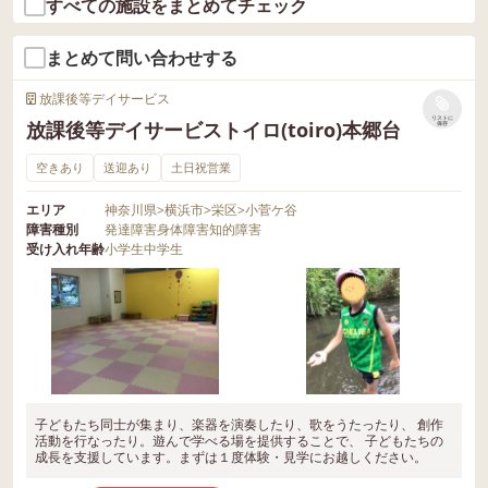
すべての施設をまとめてチェック
まとめて問い合わせする
放課後等デイサービス
リストに
放課後等デイサービストイロ(toiro)本郷台
保存
空きあり
送迎あり
土日祝営業
エリア
神奈川県
>
横浜市
>
栄区
>
小菅ケ谷
障害種別
発達障害
身体障害
知的障害
受け入れ年齢
小学生
中学生
子どもたち同士が集まり、楽器を演奏したり、歌をうたったり、 創作
活動を行なったり。遊んで学べる場を提供することで、 子どもたちの
成長を支援しています。まずは１度体験・見学にお越しください。