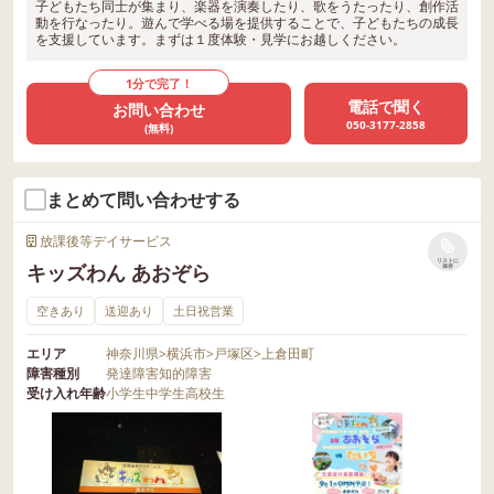
子どもたち同士が集まり、楽器を演奏したり、歌をうたったり、創作活
動を行なったり。遊んで学べる場を提供することで、子どもたちの成長
を支援しています。まずは１度体験・見学にお越しください。
1分で完了！
電話で聞く
お問い合わせ
050-3177-2858
(無料)
まとめて問い合わせする
放課後等デイサービス
リストに
キッズわん あおぞら
保存
空きあり
送迎あり
土日祝営業
エリア
神奈川県
>
横浜市
>
戸塚区
>
上倉田町
障害種別
発達障害
知的障害
受け入れ年齢
小学生
中学生
高校生