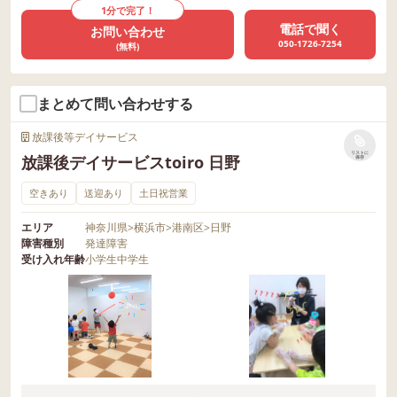
1分で完了！
電話で聞く
お問い合わせ
050-1726-7254
(無料)
まとめて問い合わせする
放課後等デイサービス
リストに
放課後デイサービスtoiro 日野
保存
空きあり
送迎あり
土日祝営業
エリア
神奈川県
>
横浜市
>
港南区
>
日野
障害種別
発達障害
受け入れ年齢
小学生
中学生