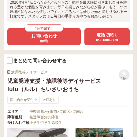
2020年4月1日OPEN♫子どもたちの可能性を最大限に引き出し自分を誇
れる豊かな個性を育みます。毎日を楽しみながら心が喜ぶ、もう一つの
居場所になれたら嬉しいです。～ころん～は優しい光と温もり溢れる一
軒家です。スタッフによる毎日の手作りおやつもお楽しみに☆
1分で完了！
電話で聞く
お問い合わせ
050-1808-0720
(無料)
まとめて問い合わせする
放課後等デイサービス
リストに
児童発達支援・放課後等デイサービス
保存
lulu（ルル）ちいさいおうち
問い合わせ受付中
送迎あり
エリア
神奈川県
>
横浜市
>
港南区
>
港南台
障害種別
発達障害
知的障害
受け入れ年齢
小学生
中学生
高校生