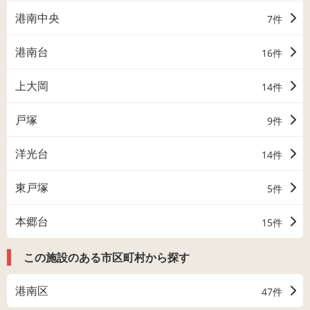
港南中央
7件
港南台
16件
上大岡
14件
戸塚
9件
洋光台
14件
東戸塚
5件
本郷台
15件
この施設のある市区町村から探す
港南区
47件