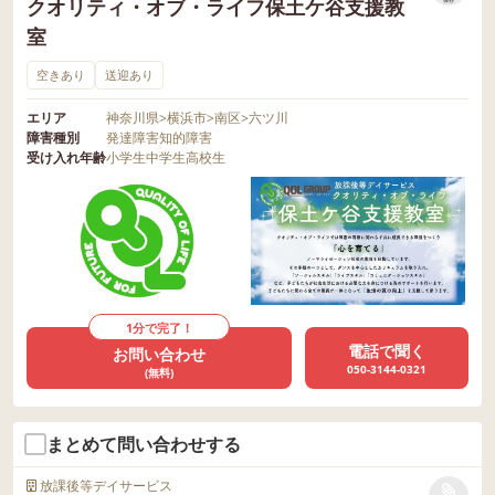
クオリティ・オブ・ライフ保土ケ谷支援教
室
空きあり
送迎あり
エリア
神奈川県
>
横浜市
>
南区
>
六ツ川
障害種別
発達障害
知的障害
受け入れ年齢
小学生
中学生
高校生
1分で完了！
電話で聞く
お問い合わせ
050-3144-0321
(無料)
まとめて問い合わせする
放課後等デイサービス