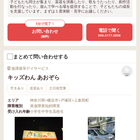
子どもたち同士が集まり、楽器を演奏したり、歌をうたったり、創作活
動を行なったり。遊んで学べる場を提供することで、子どもたちの成長
を支援しています。まずは１度体験・見学にお越しください。
1分で完了！
電話で聞く
お問い合わせ
050-3177-2858
(無料)
まとめて問い合わせする
放課後等デイサービス
リストに
キッズわん あおぞら
保存
空きあり
送迎あり
土日祝営業
エリア
神奈川県
>
横浜市
>
戸塚区
>
上倉田町
障害種別
発達障害
知的障害
受け入れ年齢
小学生
中学生
高校生