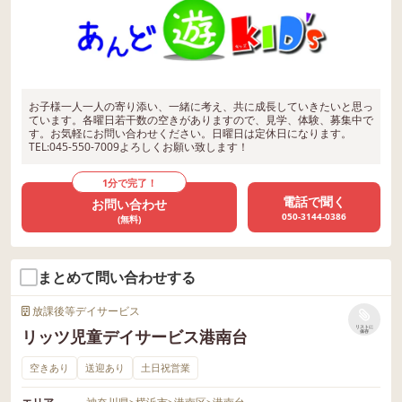
お子様一人一人の寄り添い、一緒に考え、共に成長していきたいと思っ
ています。各曜日若干数の空きがありますので、見学、体験、募集中で
す。お気軽にお問い合わせください。日曜日は定休日になります。
TEL:045-550-7009よろしくお願い致します！
1分で完了！
電話で聞く
お問い合わせ
050-3144-0386
(無料)
まとめて問い合わせする
放課後等デイサービス
リストに
リッツ児童デイサービス港南台
保存
空きあり
送迎あり
土日祝営業