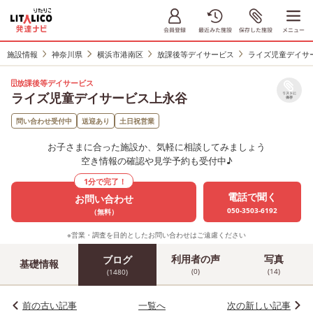
施設情報
神奈川県
横浜市港南区
放課後等デイサービス
ライズ児童デイサ
放課後等デイサービス
ライズ児童デイサービス上永谷
リストに
保存
問い合わせ受付中
送迎あり
土日祝営業
お子さまに合った施設か、気軽に相談してみましょう
空き情報の確認や見学予約も受付中♪
1分で完了！
電話で聞く
お問い合わせ
050-3503-6192
（無料）
※営業・調査を目的としたお問い合わせはご遠慮ください
利用者の声
写真
ブログ
基礎情報
(0)
(14)
(1480)
前の古い記事
一覧へ
次の新しい記事