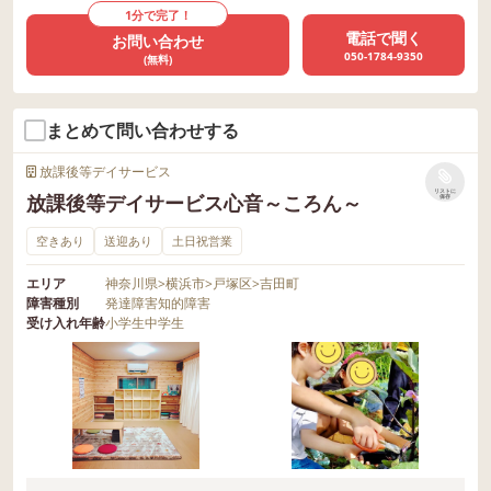
1分で完了！
電話で聞く
お問い合わせ
050-1784-9350
(無料)
まとめて問い合わせする
放課後等デイサービス
リストに
放課後等デイサービス心音～ころん～
保存
空きあり
送迎あり
土日祝営業
エリア
神奈川県
>
横浜市
>
戸塚区
>
吉田町
障害種別
発達障害
知的障害
受け入れ年齢
小学生
中学生