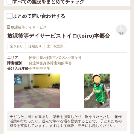
すべての施設をまとめてチェック
まとめて問い合わせする
放課後等デイサービス
リストに
放課後等デイサービストイロ(toiro)本郷台
保存
空きあり
送迎あり
土日祝営業
エリア
神奈川県
>
横浜市
>
栄区
>
小菅ケ谷
障害種別
発達障害
身体障害
知的障害
受け入れ年齢
小学生
中学生
子どもたち同士が集まり、楽器を演奏したり、歌をうたったり、 創作
活動を行なったり。遊んで学べる場を提供することで、 子どもたちの
成長を支援しています。まずは１度体験・見学にお越しください。