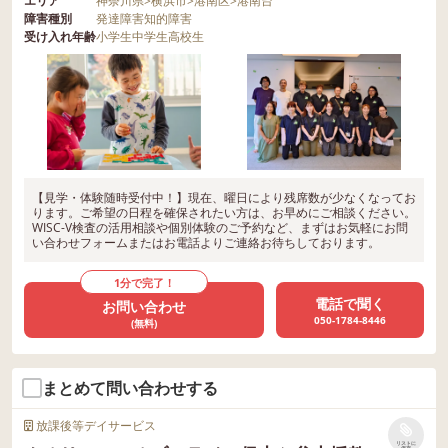
エリア
神奈川県
>
横浜市
>
港南区
>
港南台
障害種別
発達障害
知的障害
受け入れ年齢
小学生
中学生
高校生
【見学・体験随時受付中！】現在、曜日により残席数が少なくなってお
ります。ご希望の日程を確保されたい方は、お早めにご相談ください。
WISC-V検査の活用相談や個別体験のご予約など、まずはお気軽にお問
い合わせフォームまたはお電話よりご連絡お待ちしております。
1分で完了！
電話で聞く
お問い合わせ
050-1784-8446
(無料)
まとめて問い合わせする
放課後等デイサービス
リストに
保存