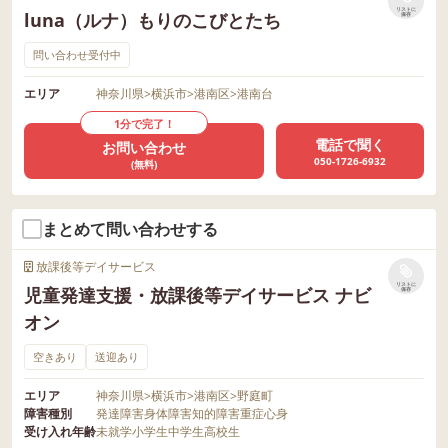
リストに
luna（ルナ）もりのこびとたち
保存
問い合わせ受付中
エリア
神奈川県
>
横浜市
>
港南区
>
港南台
1分で完了！
電話で聞く
お問い合わせ
050-1726-6932
(無料)
まとめて問い合わせする
放課後等デイサービス
リストに
児童発達支援・放課後等デイサービス ナビ
保存
オン
空きあり
送迎あり
エリア
神奈川県
>
横浜市
>
港南区
>
野庭町
障害種別
発達障害
身体障害
知的障害
重症心身
受け入れ年齢
未就学
小学生
中学生
高校生