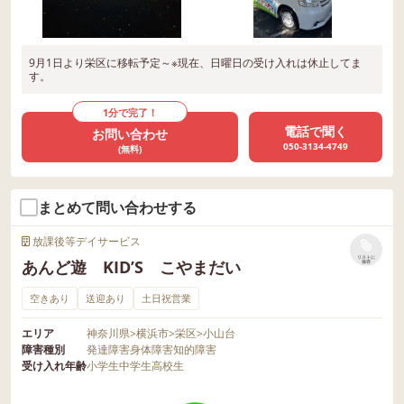
9月1日より栄区に移転予定～※現在、日曜日の受け入れは休止してま
す。
1分で完了！
電話で聞く
お問い合わせ
050-3134-4749
(無料)
まとめて問い合わせする
放課後等デイサービス
リストに
あんど遊 KID’S こやまだい
保存
空きあり
送迎あり
土日祝営業
エリア
神奈川県
>
横浜市
>
栄区
>
小山台
障害種別
発達障害
身体障害
知的障害
受け入れ年齢
小学生
中学生
高校生