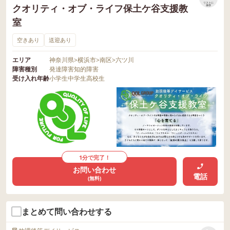
リストに
クオリティ・オブ・ライフ保土ケ谷支援教
保存
室
空きあり
送迎あり
エリア
神奈川県
>
横浜市
>
南区
>
六ツ川
障害種別
発達障害
知的障害
受け入れ年齢
小学生
中学生
高校生
1分で完了！
お問い合わせ
電話
(無料)
まとめて問い合わせする