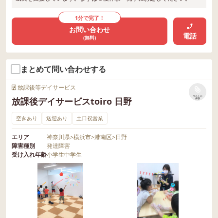
1分で完了！
お問い合わせ
電話
(無料)
まとめて問い合わせする
放課後等デイサービス
リストに
放課後デイサービスtoiro 日野
保存
空きあり
送迎あり
土日祝営業
エリア
神奈川県
>
横浜市
>
港南区
>
日野
障害種別
発達障害
受け入れ年齢
小学生
中学生