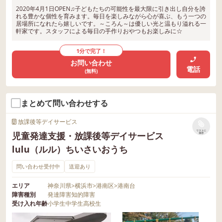
2020年4月1日OPEN♫子どもたちの可能性を最大限に引き出し自分を誇
れる豊かな個性を育みます。毎日を楽しみながら心が喜ぶ、もう一つの
居場所になれたら嬉しいです。～ころん～は優しい光と温もり溢れる一
軒家です。スタッフによる毎日の手作りおやつもお楽しみに☆
1分で完了！
お問い合わせ
電話
(無料)
まとめて問い合わせする
放課後等デイサービス
リストに
児童発達支援・放課後等デイサービス
保存
lulu（ルル）ちいさいおうち
問い合わせ受付中
送迎あり
エリア
神奈川県
>
横浜市
>
港南区
>
港南台
障害種別
発達障害
知的障害
受け入れ年齢
小学生
中学生
高校生