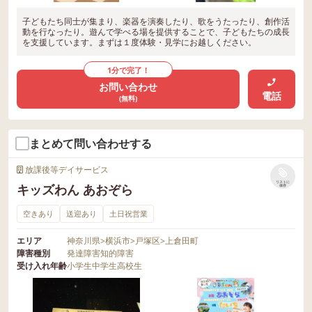
子どもたち同士が集まり、楽器を演奏したり、歌をうたったり、創作活
動を行なったり。遊んで学べる場を提供することで、子どもたちの成長
を支援しています。まずは１度体験・見学にお越しください。
1分で完了！
お問い合わせ
電話
(無料)
まとめて問い合わせする
放課後等デイサービス
リストに
キッズわん あおぞら
保存
空きあり
送迎あり
土日祝営業
エリア
神奈川県
>
横浜市
>
戸塚区
>
上倉田町
障害種別
発達障害
知的障害
受け入れ年齢
小学生
中学生
高校生