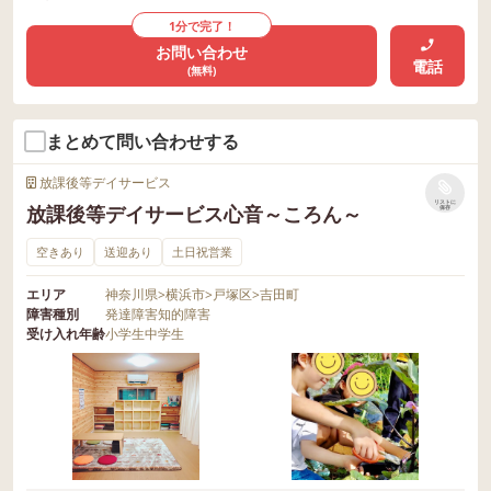
1分で完了！
お問い合わせ
電話
(無料)
まとめて問い合わせする
放課後等デイサービス
リストに
放課後等デイサービス心音～ころん～
保存
空きあり
送迎あり
土日祝営業
エリア
神奈川県
>
横浜市
>
戸塚区
>
吉田町
障害種別
発達障害
知的障害
受け入れ年齢
小学生
中学生