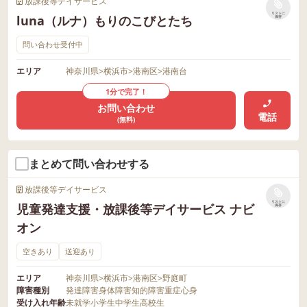
放課後等デイサービス
リストに
luna（ルナ）もりのこびとたち
保存
問い合わせ受付中
エリア
神奈川県
>
横浜市
>
港南区
>
港南台
1分で完了！
お問い合わせ
電話
(無料)
まとめて問い合わせする
放課後等デイサービス
リストに
児童発達支援・放課後等デイサービス ナビ
保存
オン
空きあり
送迎あり
エリア
神奈川県
>
横浜市
>
港南区
>
野庭町
障害種別
発達障害
身体障害
知的障害
重症心身
受け入れ年齢
未就学
小学生
中学生
高校生