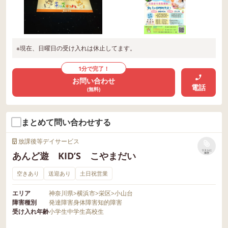
※現在、日曜日の受け入れは休止してます。
1分で完了！
お問い合わせ
電話
(無料)
まとめて問い合わせする
放課後等デイサービス
リストに
あんど遊 KID’S こやまだい
保存
空きあり
送迎あり
土日祝営業
エリア
神奈川県
>
横浜市
>
栄区
>
小山台
障害種別
発達障害
身体障害
知的障害
受け入れ年齢
小学生
中学生
高校生