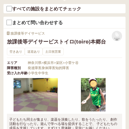
すべての施設をまとめてチェック
まとめて問い合わせする
放課後等デイサービス
リストに
放課後等デイサービストイロ(toiro)本郷台
保存
空きあり
送迎あり
土日祝営業
エリア
神奈川県
>
横浜市
>
栄区
>
小菅ケ谷
障害種別
発達障害
身体障害
知的障害
受け入れ年齢
小学生
中学生
子どもたち同士が集まり、楽器を演奏したり、歌をうたったり、 創作
活動を行なったり。遊んで学べる場を提供することで、 子どもたちの
成長を支援しています。まずは１度体験・見学にお越しください。