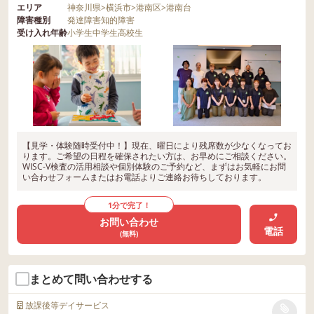
エリア
神奈川県
>
横浜市
>
港南区
>
港南台
障害種別
発達障害
知的障害
受け入れ年齢
小学生
中学生
高校生
【見学・体験随時受付中！】現在、曜日により残席数が少なくなってお
ります。ご希望の日程を確保されたい方は、お早めにご相談ください。
WISC-V検査の活用相談や個別体験のご予約など、まずはお気軽にお問
い合わせフォームまたはお電話よりご連絡お待ちしております。
1分で完了！
お問い合わせ
電話
(無料)
まとめて問い合わせする
放課後等デイサービス