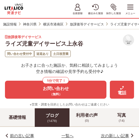
施設情報
神奈川県
横浜市港南区
放課後等デイサービス
ライズ児童デイサ
放課後等デイサービス
ライズ児童デイサービス上永谷
リストに
保存
問い合わせ受付中
送迎あり
土日祝営業
お子さまに合った施設か、気軽に相談してみましょう
空き情報の確認や見学予約も受付中♪
1分で完了！
お問い合わせ
電話
（無料）
※営業・調査を目的としたお問い合わせはご遠慮ください
利用者の声
写真
ブログ
基礎情報
(0)
(14)
(1478)
前の古い記事
一覧へ
次の新しい記事