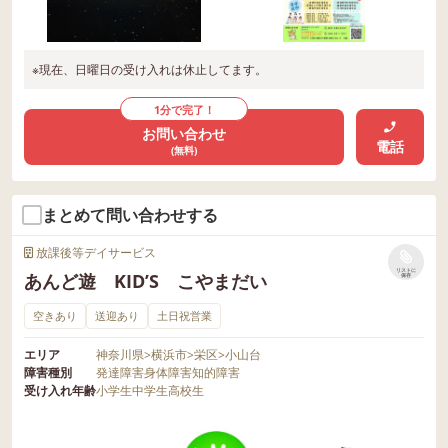
※現在、日曜日の受け入れは休止してます。
1分で完了！
お問い合わせ
電話
(無料)
まとめて問い合わせする
放課後等デイサービス
リストに
あんど遊 KID’S こやまだい
保存
空きあり
送迎あり
土日祝営業
エリア
神奈川県
>
横浜市
>
栄区
>
小山台
障害種別
発達障害
身体障害
知的障害
受け入れ年齢
小学生
中学生
高校生