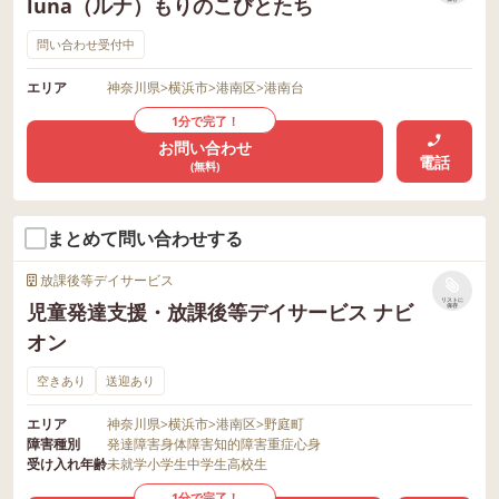
luna（ルナ）もりのこびとたち
問い合わせ受付中
エリア
神奈川県
>
横浜市
>
港南区
>
港南台
1分で完了！
お問い合わせ
電話
(無料)
まとめて問い合わせする
放課後等デイサービス
リストに
児童発達支援・放課後等デイサービス ナビ
保存
オン
空きあり
送迎あり
エリア
神奈川県
>
横浜市
>
港南区
>
野庭町
障害種別
発達障害
身体障害
知的障害
重症心身
受け入れ年齢
未就学
小学生
中学生
高校生
1分で完了！