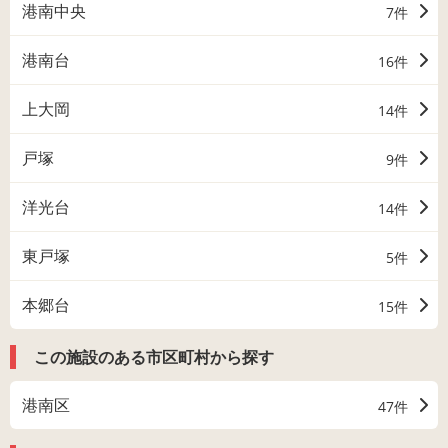
港南中央
7件
港南台
16件
上大岡
14件
戸塚
9件
洋光台
14件
東戸塚
5件
本郷台
15件
この施設のある市区町村から探す
港南区
47件