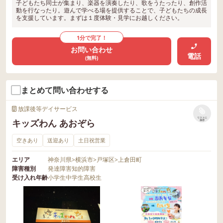
子どもたち同士が集まり、楽器を演奏したり、歌をうたったり、創作活
動を行なったり。遊んで学べる場を提供することで、子どもたちの成長
を支援しています。まずは１度体験・見学にお越しください。
1分で完了！
お問い合わせ
電話
(無料)
まとめて問い合わせする
放課後等デイサービス
リストに
キッズわん あおぞら
保存
空きあり
送迎あり
土日祝営業
エリア
神奈川県
>
横浜市
>
戸塚区
>
上倉田町
障害種別
発達障害
知的障害
受け入れ年齢
小学生
中学生
高校生