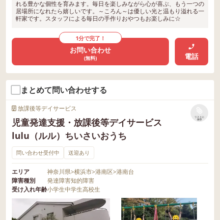
れる豊かな個性を育みます。毎日を楽しみながら心が喜ぶ、もう一つの
居場所になれたら嬉しいです。～ころん～は優しい光と温もり溢れる一
軒家です。スタッフによる毎日の手作りおやつもお楽しみに☆
1分で完了！
お問い合わせ
電話
(無料)
まとめて問い合わせする
放課後等デイサービス
リストに
児童発達支援・放課後等デイサービス
保存
lulu（ルル）ちいさいおうち
問い合わせ受付中
送迎あり
エリア
神奈川県
>
横浜市
>
港南区
>
港南台
障害種別
発達障害
知的障害
受け入れ年齢
小学生
中学生
高校生