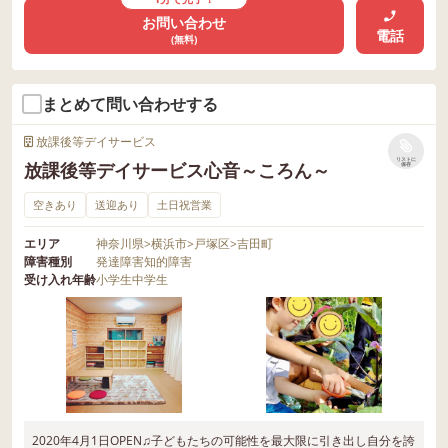
お問い合わせ
電話
(無料)
まとめて問い合わせする
放課後等デイサービス
リストに
放課後等デイサービス心音～ころん～
保存
空きあり
送迎あり
土日祝営業
エリア
神奈川県
>
横浜市
>
戸塚区
>
吉田町
障害種別
発達障害
知的障害
受け入れ年齢
小学生
中学生
2020年4月1日OPEN♫子どもたちの可能性を最大限に引き出し自分を誇