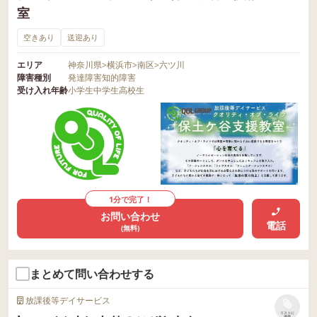
室
空きあり
送迎あり
エリア
神奈川県
>
横浜市
>
南区
>
六ツ川
障害種別
発達障害
知的障害
受け入れ年齢
小学生
中学生
高校生
1分で完了！
お問い合わせ
電話
(無料)
まとめて問い合わせする
放課後等デイサービス
リストに
保存