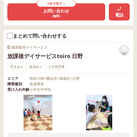
1分で完了！
お問い合わせ
電話
(無料)
まとめて問い合わせする
放課後等デイサービス
リストに
放課後デイサービスtoiro 日野
保存
空きあり
送迎あり
土日祝営業
エリア
神奈川県
>
横浜市
>
港南区
>
日野
障害種別
発達障害
受け入れ年齢
小学生
中学生