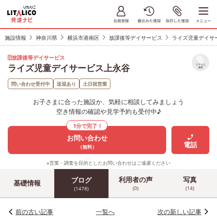
施設情報
神奈川県
横浜市港南区
放課後等デイサービス
ライズ児童デイサ
放課後等デイサービス
ライズ児童デイサービス上永谷
リストに
保存
問い合わせ受付中
送迎あり
土日祝営業
お子さまに合った施設か、気軽に相談してみましょう
空き情報の確認や見学予約も受付中♪
1分で完了！
お問い合わせ
電話
（無料）
※営業・調査を目的としたお問い合わせはご遠慮ください
利用者の声
写真
ブログ
基礎情報
(0)
(14)
(1478)
前の古い記事
一覧へ
次の新しい記事