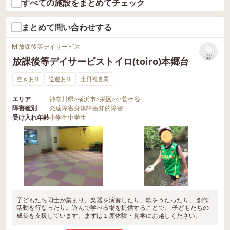
すべての施設をまとめてチェック
まとめて問い合わせする
放課後等デイサービス
リストに
放課後等デイサービストイロ(toiro)本郷台
保存
空きあり
送迎あり
土日祝営業
エリア
神奈川県
>
横浜市
>
栄区
>
小菅ケ谷
障害種別
発達障害
身体障害
知的障害
受け入れ年齢
小学生
中学生
子どもたち同士が集まり、楽器を演奏したり、歌をうたったり、 創作
活動を行なったり。遊んで学べる場を提供することで、 子どもたちの
成長を支援しています。まずは１度体験・見学にお越しください。