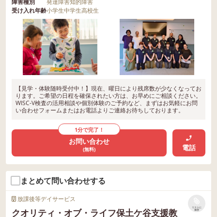
障害種別
発達障害
知的障害
受け入れ年齢
小学生
中学生
高校生
【見学・体験随時受付中！】現在、曜日により残席数が少なくなってお
ります。ご希望の日程を確保されたい方は、お早めにご相談ください。
WISC-V検査の活用相談や個別体験のご予約など、まずはお気軽にお問
い合わせフォームまたはお電話よりご連絡お待ちしております。
1分で完了！
お問い合わせ
電話
(無料)
まとめて問い合わせする
放課後等デイサービス
リストに
クオリティ・オブ・ライフ保土ケ谷支援教
保存