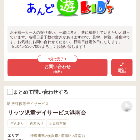
お子様一人一人の寄り添い、一緒に考え、共に成長していきたいと思っ
ています。各曜日若干数の空きがありますので、見学、体験、募集中で
す。お気軽にお問い合わせください。日曜日は定休日になります。
TEL:045-550-7009よろしくお願い致します！
1分で完了！
お問い合わせ
電話
(無料)
まとめて問い合わせする
放課後等デイサービス
リストに
リッツ児童デイサービス港南台
保存
空きあり
送迎あり
土日祝営業
エリア
神奈川県
>
横浜市
>
港南区
>
港南台