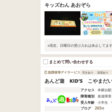
キッズわん あおぞら
※現在、日曜日の受け入れは休止してま
まとめて問い合わせする
放課後等デイサービス
空きあり
送迎あり
あんど遊 KID’S こやまだ
アクセス
本郷台駅
障害種別
発達障害
受入年齢
小学生 
265
ブログ
件