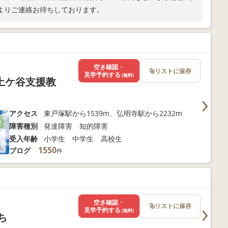
よりご連絡お待ちしております。
空き確認・
リストに保存
見学予約する
(無料)
土ケ谷支援教
アクセス
東戸塚駅から1539m、弘明寺駅から2232m
障害種別
発達障害 知的障害
受入年齢
小学生 中学生 高校生
1550
ブログ
件
空き確認・
リストに保存
見学予約する
(無料)
ち