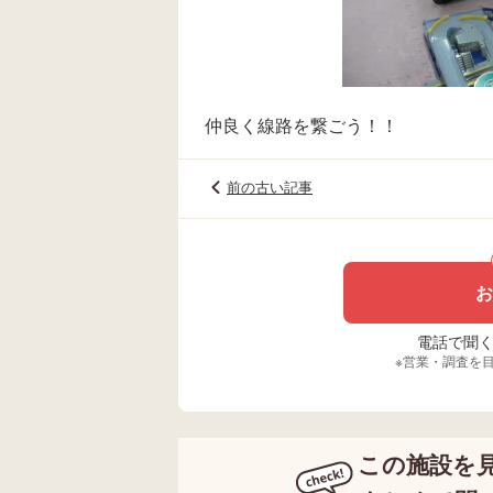
仲良く線路を繋ごう！！
前の古い記事
お
電話で聞く場
※営業・調査を
この施設を