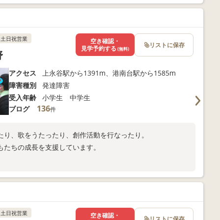
土日祝営業
空き確認・
リストに保存
見学予約する
(無料)
野
アクセス
上永谷駅から1391m、港南台駅から1585m
障害種別
発達障害
受入年齢
小学生 中学生
136
ブログ
件
たり、歌をうたったり、創作活動を行なったり。
もたちの成長を支援しています。
。
土日祝営業
空き確認・
リストに保存