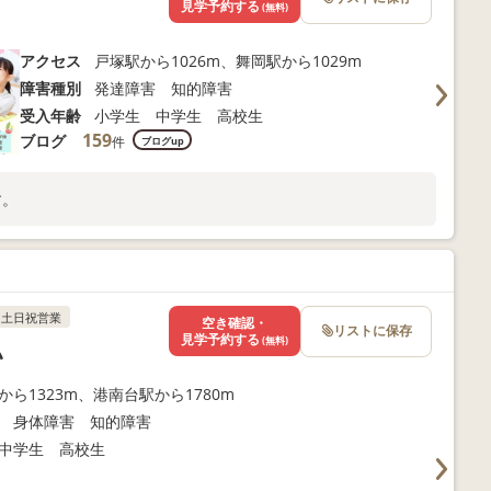
見学予約する
(無料)
アクセス
戸塚駅から1026m、舞岡駅から1029m
障害種別
発達障害 知的障害
受入年齢
小学生 中学生 高校生
159
ブログ
件
ブログup
す。
土日祝営業
空き確認・
リストに保存
見学予約する
(無料)
い
から1323m、港南台駅から1780m
 身体障害 知的障害
中学生 高校生