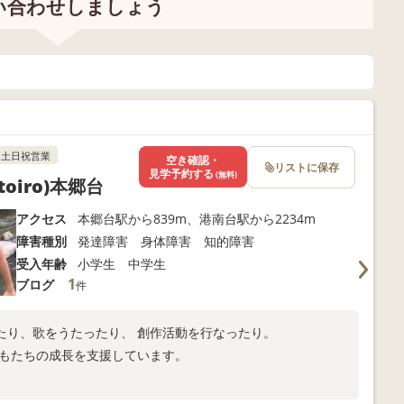
い合わせしましょう
土日祝営業
空き確認・
リストに保存
見学予約する
(無料)
iro)本郷台
アクセス
本郷台駅から839m、港南台駅から2234m
障害種別
発達障害 身体障害 知的障害
受入年齢
小学生 中学生
1
ブログ
件
たり、歌をうたったり、 創作活動を行なったり。
どもたちの成長を支援しています。
。