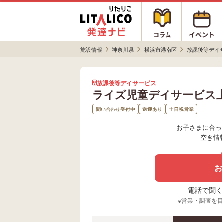
施設情報
神奈川県
横浜市港南区
放課後等デイ
放課後等デイサービス
ライズ児童デイサービス
問い合わせ受付中
送迎あり
土日祝営業
お子さまに合っ
空き情
お
電話で聞く場
※営業・調査を