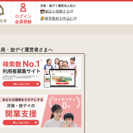
児発・放デイ運営法人向け
施設を掲載する
open_in_new
ログイン
療育教材を申込む
open_in_new
会員登録
児発・放デイ運営者さまへ