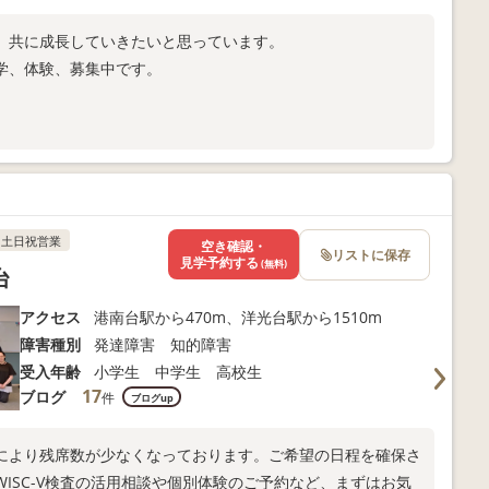
、共に成長していきたいと思っています。
学、体験、募集中です。
土日祝営業
空き確認・
リストに保存
見学予約する
(無料)
台
アクセス
港南台駅から470m、洋光台駅から1510m
障害種別
発達障害 知的障害
受入年齢
小学生 中学生 高校生
17
ブログ
件
ブログup
により残席数が少なくなっております。ご希望の日程を確保さ
ISC-V検査の活用相談や個別体験のご予約など、まずはお気