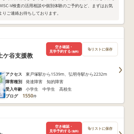
ISC-V検査の活用相談や個別体験のご予約など、まずはお気
よりご連絡お待ちしております。
空き確認・
リストに保存
見学予約する
(無料)
土ケ谷支援教
アクセス
東戸塚駅から1539m、弘明寺駅から2232m
障害種別
発達障害 知的障害
受入年齢
小学生 中学生 高校生
1550
ブログ
件
空き確認・
リストに保存
見学予約する
(無料)