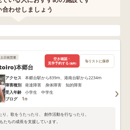
い合わせしましょう
土日祝営業
空き確認・
リストに保存
見学予約する
(無料)
iro)本郷台
アクセス
本郷台駅から839m、港南台駅から2234m
障害種別
発達障害 身体障害 知的障害
受入年齢
小学生 中学生
1
ブログ
件
たり、歌をうたったり、 創作活動を行なったり。
どもたちの成長を支援しています。
。