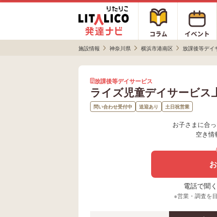
施設情報
神奈川県
横浜市港南区
放課後等デイ
放課後等デイサービス
ライズ児童デイサービス
問い合わせ受付中
送迎あり
土日祝営業
お子さまに合っ
空き情
お
電話で聞く場
※営業・調査を