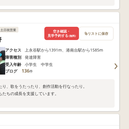
土日祝営業
空き確認・
リストに保存
見学予約する
(無料)
野
アクセス
上永谷駅から1391m、港南台駅から1585m
障害種別
発達障害
受入年齢
小学生 中学生
136
ブログ
件
たり、歌をうたったり、創作活動を行なったり。
もたちの成長を支援しています。
。