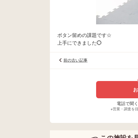
ボタン留めの課題です☆
上手にできました💮
前の古い記事
お
電話で聞く場
※営業・調査を
この施設を