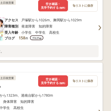
土日祝営業
空き確認・
リストに保存
見学予約する
(無料)
アクセス
戸塚駅から1026m、舞岡駅から1029m
障害種別
発達障害 知的障害
受入年齢
小学生 中学生 高校生
158
ブログ
件
ブログup
す。
土日祝営業
空き確認・
リストに保存
見学予約する
(無料)
い
から1323m、港南台駅から1780m
 身体障害 知的障害
中学生 高校生