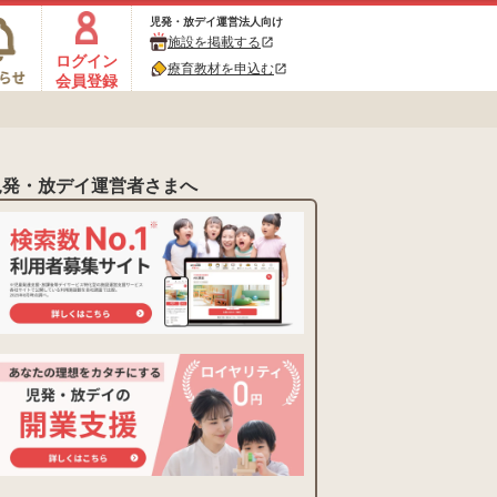
児発・放デイ運営法人向け
施設を掲載する
open_in_new
ログイン
療育教材を申込む
open_in_new
会員登録
児発・放デイ運営者さまへ