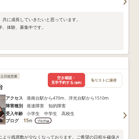
、共に成長していきたいと思っています。
学、体験、募集中です。
土日祝営業
空き確認・
リストに保存
見学予約する
(無料)
台
アクセス
港南台駅から470m、洋光台駅から1510m
障害種別
発達障害 知的障害
受入年齢
小学生 中学生 高校生
15
ブログ
件
ブログup
により残席数が少なくなっております。ご希望の日程を確保さ