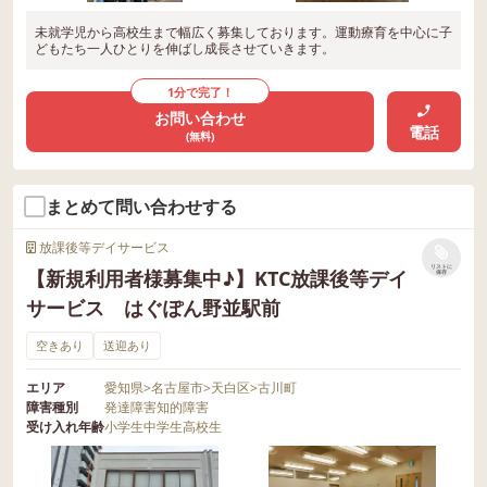
未就学児から高校生まで幅広く募集しております。運動療育を中心に子
どもたち一人ひとりを伸ばし成長させていきます。
1分で完了！
お問い合わせ
電話
(無料)
まとめて問い合わせする
放課後等デイサービス
リストに
【新規利用者様募集中♪】KTC放課後等デイ
保存
サービス はぐぽん野並駅前
空きあり
送迎あり
エリア
愛知県
>
名古屋市
>
天白区
>
古川町
障害種別
発達障害
知的障害
受け入れ年齢
小学生
中学生
高校生