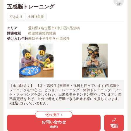
リストに
五感脳トレーニング
保存
空きあり
土日祝営業
エリア
愛知県
>
名古屋市
>
中川区
>
尾頭橋
障害種別
発達障害
知的障害
受け入れ年齢
未就学
小学生
中学生
高校生
【金山駅近く】 1才～高校生 (日曜日・祝日も行っています)五感脳ト
レーニングを中心に、ビジョントレーニング・体幹トレーニング・アー
ト・クッキングを楽しく行い、出来る事をドンドン増やしています。自
己肯定感を上げ、自分で考えて行動できる出来る様に支援しています。
※送迎は行っていません。
1分で完了！
お問い合わせ
電話
(無料)