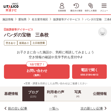
施設情報
愛知県
名古屋市南区
放課後等デイサービス
パンダの宝物 三条
放課後等デイサービス
パンダの宝物 三条校
リストに
保存
空きあり
送迎あり
土日祝営業
お子さまに合った施設か、気軽に相談してみましょう
空き情報の確認や見学予約も受付中♪
1分で完了！
電話で聞く
お問い合わせ
050-3184-4613
（無料）
※営業・調査を目的としたお問い合わせはご遠慮ください
利用者の声
写真
ブログ
基礎情報
公開情報
(0)
(4)
(225)
前の古い記事
一覧へ
次の新しい記事