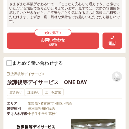
さまざまな事業所がある中で、「ここなら安心して通えそう」と感じて
いただける場所でありたいと考えています。見学では、実際の雰囲気を
感じていただきながら、ご不安なことや気になる点もお気軽にご相談い
ただけます。まずは一度、気軽な気持ちでお越しいただけたら嬉しいで
す。
1分で完了！
お問い合わせ
電話
(無料)
まとめて問い合わせする
放課後等デイサービス
リストに
放課後等デイサービス ONE DAY
保存
空きあり
送迎あり
土日祝営業
エリア
愛知県
>
名古屋市
>
南区
>
呼続
障害種別
発達障害
知的障害
受け入れ年齢
小学生
中学生
高校生