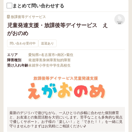
まとめて問い合わせする
放課後等デイサービス
リストに
児童発達支援・放課後等デイサービス え
保存
がおのめ
問い合わせ受付中
送迎あり
エリア
愛知県
>
名古屋市
>
南区
>
菊住
障害種別
発達障害
身体障害
知的障害
受け入れ年齢
未就学
小学生
中学生
高校生
最新のデジリハで遊びながら、一人ひとりの歩幅に合わせた個別療育
と、お友達との集団活動を大切にいします。苦手なことも多角的な視点
で優しくサポート。お子様の「楽しい！」と「できた！！」を一緒に見
守りませんか？まずはお気軽にご相談ください♪