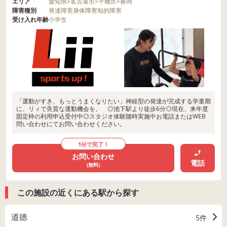
エリア
愛知県
>
名古屋市
>
千種区
>
春岡
障害種別
発達障害
身体障害
知的障害
受け入れ年齢
小学生
「運動がすき、もっとうまくなりたい」神経型の発達が完成する学童期
に、リィで良質な運動機会を。 ◎池下駅より徒歩6分◎現在、来年度
固定枠の利用申込受付中◎スタジオ体験随時実施中お電話またはWEB
問い合わせにてお問い合わせください。
1分で完了！
お問い合わせ
電話
(無料)
この施設の近くにある駅から探す
道徳
5件