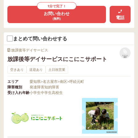
1分で完了！
お問い合わせ
電話
(無料)
まとめて問い合わせする
放課後等デイサービス
リストに
放課後等デイサービスにこにこサポート
保存
空きあり
送迎あり
土日祝営業
エリア
愛知県
>
名古屋市
>
南区
>
呼続元町
障害種別
発達障害
知的障害
受け入れ年齢
小学生
中学生
高校生