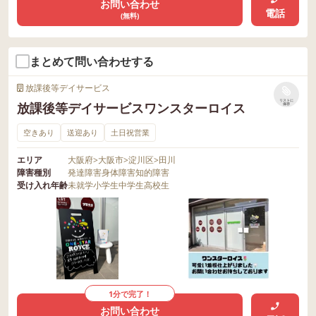
お問い合わせ
電話
(無料)
まとめて問い合わせする
放課後等デイサービス
リストに
放課後等デイサービスワンスターロイス
保存
空きあり
送迎あり
土日祝営業
エリア
大阪府
>
大阪市
>
淀川区
>
田川
障害種別
発達障害
身体障害
知的障害
受け入れ年齢
未就学
小学生
中学生
高校生
1分で完了！
お問い合わせ