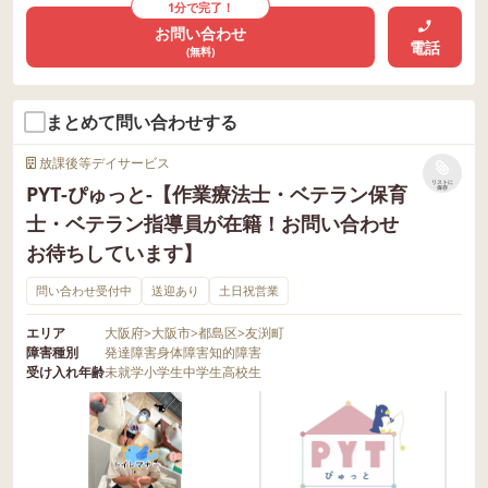
1分で完了！
お問い合わせ
電話
(無料)
まとめて問い合わせする
放課後等デイサービス
リストに
PYT-ぴゅっと-【作業療法士・ベテラン保育
保存
士・ベテラン指導員が在籍！お問い合わせ
お待ちしています】
問い合わせ受付中
送迎あり
土日祝営業
エリア
大阪府
>
大阪市
>
都島区
>
友渕町
障害種別
発達障害
身体障害
知的障害
受け入れ年齢
未就学
小学生
中学生
高校生