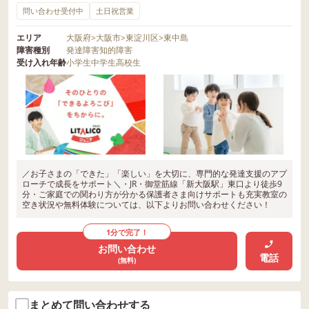
問い合わせ受付中
土日祝営業
エリア
大阪府
>
大阪市
>
東淀川区
>
東中島
障害種別
発達障害
知的障害
受け入れ年齢
小学生
中学生
高校生
／お子さまの「できた」「楽しい」を大切に、専門的な発達支援のアプ
ローチで成長をサポート＼・JR・御堂筋線「新大阪駅」東口より徒歩9
分・ご家庭での関わり方が分かる保護者さま向けサポートも充実教室の
空き状況や無料体験については、以下よりお問い合わせください！
1分で完了！
お問い合わせ
電話
(無料)
まとめて問い合わせする