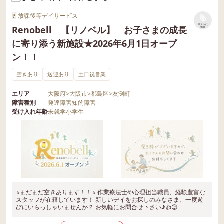
放課後等デイサービス
リストに
Renobell 【リノベル】 お子さまの成長
保存
に寄り添う新施設★2026年6月1日オープ
ン！！
空きあり
送迎あり
土日祝営業
エリア
大阪府
>
大阪市
>
都島区
>
友渕町
障害種別
発達障害
知的障害
受け入れ年齢
未就学
小学生
⭐まだまだ空きあります！！⭐ 作業療法士や心理担当職員、経験豊富な
スタッフが在籍しています！ 新しいデイをお探しのみなさま、一度遊
びにいらっしゃいませんか？ お気軽にお問合せ下さい♪👍😊