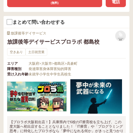
電話
(無料)
まとめて問い合わせする
放課後等デイサービス
リストに
放課後等デイサービスプロラボ 都島校
保存
空きあり
土日祝営業
エリア
大阪府
>
大阪市
>
都島区
>
高倉町
障害種別
発達障害
身体障害
知的障害
受け入れ年齢
未就学
小学生
中学生
高校生
【プロラボ大阪初出店！】兵庫県内で6校のIT療育校を立ち上げ、この
度大阪へ初出店することとなりました！「IT療育」や「プログラミング
思考」に特化したプロラボなら「夢中になれる何か」がきっと見つかり