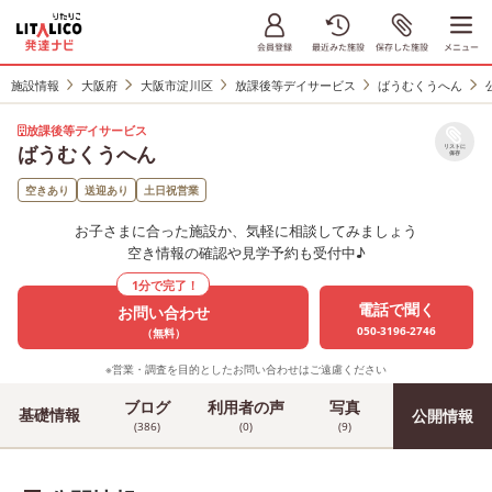
施設情報
大阪府
大阪市淀川区
放課後等デイサービス
ばうむくうへん
放課後等デイサービス
ばうむくうへん
リストに
保存
空きあり
送迎あり
土日祝営業
お子さまに合った施設か、気軽に相談してみましょう
空き情報の確認や見学予約も受付中♪
1分で完了！
電話で聞く
お問い合わせ
050-3196-2746
（無料）
※営業・調査を目的としたお問い合わせはご遠慮ください
ブログ
利用者の声
写真
基礎情報
公開情報
(386)
(0)
(9)