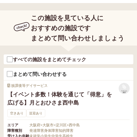
この施設を見ている人に
おすすめの施設です
まとめて問い合わせしましょう
すべての施設をまとめてチェック
まとめて問い合わせする
放課後等デイサービス
リストに
【イベント多数！体験を通じて「得意」を
保存
広げる】月とおひさま西中島
空きあり
送迎あり
エリア
大阪府
>
大阪市
>
淀川区
>
西中島
障害種別
発達障害
身体障害
知的障害
受け入れ年齢
未就学
小学生
中学生
高校生