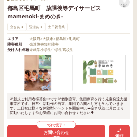
リストに
都島区毛馬町 放課後等デイサービス
保存
mamenoki-まめのき-
空きあり
送迎あり
土日祝営業
エリア
大阪府
>
大阪市
>
都島区
>
毛馬町
障害種別
発達障害
知的障害
受け入れ年齢
未就学
小学生
中学生
高校生
🫘新規ご利用者様募集中です🫘個別療育、集団療育を行う児童発達支援
事業所です。日常生活動作の自立、集団での関わり方を学んでいきま
す。土日祝は様々な体験型イベントを開催中🏃‍♂️‍➡️空き状況は月により
変動いたします💦お気軽にお問い合わせください🌳
1分で完了！
お問い合わせ
電話