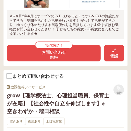
🐧⭐️令和5年4月にオープンのPYT（ぴゅっと）です⭐️🐧 PYTの施設だか
らできる、空間を活かした活動を行います！ 安心して活動ができた
り、ゆっくり休めたりする居場所作りを目指しています😊まずはお気
軽にお問い合わせください！ 子どもたちの得意・不得意に合わせてご
提案いたします★
1分で完了！
お問い合わせ
電話
(無料)
まとめて問い合わせする
放課後等デイサービス
リストに
grow【理学療法士、心理担当職員、保育士
保存
が在籍】【社会性や自立を伸ばします】※
空きわずか・曜日相談
空きあり
送迎あり
土日祝営業