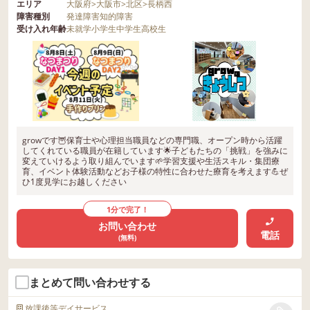
エリア
大阪府
>
大阪市
>
北区
>
長柄西
障害種別
発達障害
知的障害
受け入れ年齢
未就学
小学生
中学生
高校生
growです🦉保育士や心理担当職員などの専門職、オープン時から活躍
してくれている職員が在籍しています🌟子どもたちの「挑戦」を強みに
変えていけるよう取り組んでいます🌱学習支援や生活スキル・集団療
育、イベント体験活動などお子様の特性に合わせた療育を考えます💪ぜ
ひ1度見学にお越しください
1分で完了！
お問い合わせ
電話
(無料)
まとめて問い合わせする
放課後等デイサービス