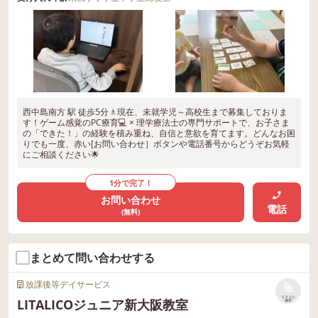
西中島南方 駅 徒歩5分🚶現在、未就学児～高校生まで募集しておりま
す！ゲーム感覚のPC療育💻 × 理学療法士の専門サポートで、お子さま
の「できた！」の経験を積み重ね、自信と意欲を育てます。どんなお困
りでも一度、赤い[お問い合わせ］ボタンや電話番号からどうぞお気軽
にご相談ください🌟
1分で完了！
お問い合わせ
電話
(無料)
まとめて問い合わせする
放課後等デイサービス
リストに
LITALICOジュニア新大阪教室
保存