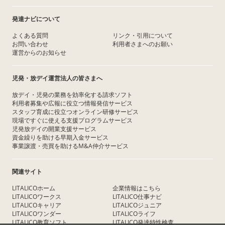
発達ナビについて
よくある質問
リンク・引用について
お問い合わせ
利用者さまへのお願い
運営からのお知らせ
児発・放デイ運営法人の皆さまへ
放デイ・児発の業務を効率化する請求ソフト
利用者募集や広報に役立つ情報発信サービス
スタッフ育成に役立つオンライン研修サービス
現場ですぐに使える支援プログラムサービス
児発放デイの開業支援サービス
資金繰りを助ける早期入金サービス
事業譲渡・売買を助けるM&A仲介サービス
関連サイト
LITALICOホーム
企業情報はこちら
LITALICOワークス
LITALICO仕事ナビ
LITALICOキャリア
LITALICOジュニア
LITALICOワンダー
LITALICOライフ
LITALICO教育ソフト
LITALICO発達特性検査