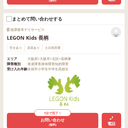
(無料)
まとめて問い合わせする
放課後等デイサービス
リストに
LEGON Kids 長柄
保存
空きあり
送迎あり
土日祝営業
エリア
大阪府
>
大阪市
>
北区
>
長柄東
障害種別
発達障害
身体障害
知的障害
受け入れ年齢
未就学
小学生
中学生
高校生
1分で完了！
お問い合わせ
電話
(無料)