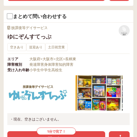
まとめて問い合わせする
放課後等デイサービス
リストに
ゆにぞんすてっぷ
保存
空きあり
送迎あり
土日祝営業
エリア
大阪府
>
大阪市
>
北区
>
長柄東
障害種別
発達障害
身体障害
知的障害
受け入れ年齢
小学生
中学生
高校生
・現在、空きはございません。
1分で完了！