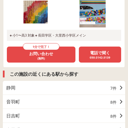
🔸小1〜高3 対象🔸長田学区・大里西小学区メイン
1分で完了！
電話で聞く
お問い合わせ
050-3142-3139
(無料)
この施設の近くにある駅から探す
静岡
7件
音羽町
8件
日吉町
8件