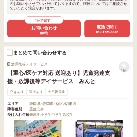
のお願いをさせていただいておりますので、曜日についてはご相談させ
ていただく場合があります。
1分で完了！
電話で聞く
お問い合わせ
050-1725-6832
(無料)
まとめて問い合わせする
放課後等デイサービス
リストに
【重心/医ケア対応 送迎あり】児童発達支
保存
援・放課後等デイサービス みんと
空きあり
送迎あり
土日祝営業
エリア
静岡県
>
静岡市
>
葵区
>
駒形通
障害種別
重症心身
受け入れ年齢
未就学
小学生
中学生
高校生