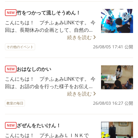
て、お味噌汁を身近に感じてほしいとい
のひき肉」となりました。ここにLINK流
う思いのもと、自分たちで話し合いなが
の話し合いがいかされます。納得行かな
竹をつかって流しそうめん！
NEW
ら毎月チャレンジしています。 長期休み
いことは、ちゃんと言えるようにもしく
こんにちは！ プチふぁみLINKです。 今
のLINKでは、お味噌汁に加えておにぎり
はスタッフにこっそり伝えられるように
回は、長期休みの企画として、自然の中
づくりもチャレンジしました。 お味噌汁
します。 そして高学年から１名、低学年
で１日遊んできた様子をお伝えします。
続きを読む
は普段、スタッフがカットした具材を使
から１名買い物担当を決め、買い物をし
このプログラムの目的は、自然に触れる
26/08/05 17:41 公開
い作ることが多いのですが、今回は、野
ている間に残ったメンバーはどうやって
その他のイベント
ことと、道具を一から作ること。そして
菜を自分たちで下処理するところから始
カレーを作るかをスタッフと一緒に調べ
仲間と協力して作り上げる事の大切さを
めました。 「どうやって皮をむいたらい
たり、担当を決めたりして進めていまし
知ってもらうことです。 まずは、現地の
おはなしのかい
いだろう？」 「どんな大きさにカットし
た。 そして、みんながそれぞれに野菜の
NEW
スタッフさんから作り方の説明を聞きま
たら食べやすいかな？」 スタッフのアド
下処理、水の調整、カレールーを入れる
こんにちは！ プチふぁみLINKです。 今
す。 のこぎりやなたを実際に扱うため、
バイスをもらいながら、時には一緒に悩
など調理を行い、開始から約２時間くら
回は、お話の会を行った様子をお伝えし
道具は使い方を間違えると危ないことを
んだりして作りました。 最後の豆腐を入
いでカレーが完成。 隠し味として、チョ
ます。 外部講師としてフリーアナウンサ
続きを読む
きちんと教えてもらいました。 そして早
れる係のお子さまは、初めて豆腐を切る
コレートやはちみつを入れることに。 と
ーの方にお越しいただき、言葉の大切
26/08/03 16:27 公開
速、竹を縦に割るところから始めます。
教室の毎日
ため試行錯誤をして入れていました。入
ってもあまーいおいしいカレーを食べま
さ、表情を通して相手への伝わり方を学
この写真は、その様子です。 自然と役割
れ終わると「できた！」があふれてお
した。 お昼休憩の後は、デザート作り。
ぶことを目的にしています。 こちらは、
を自分たちで決め、スタッフや大人の手
り、少し顔つきは自信に満ちているのが
今回は、簡単わらび餅にチャレンジ。 こ
絵本の読み聞かせをしていただいている
ざぜんをたいけん！
をかりることなく、やり始めました。道
NEW
印象的でした。 プチふぁみLINKでは、あ
の写真は、その様子です。 人数の関係で
時の様子です。 絵本は2冊読んでいただ
具はほぼ使ったことのない皆でしたが、
こんにちは！ プチふぁみＬＩＮＫで
たらしいお友達が来ることを楽しみにし
2回同じ調理をすることになったのです
きました。はじめの絵本は「これ、しっ