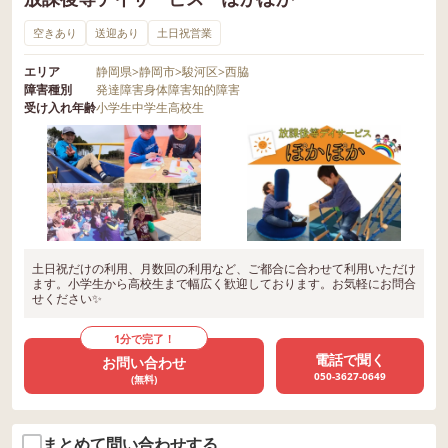
空きあり
送迎あり
土日祝営業
エリア
静岡県
>
静岡市
>
駿河区
>
西脇
障害種別
発達障害
身体障害
知的障害
受け入れ年齢
小学生
中学生
高校生
土日祝だけの利用、月数回の利用など、ご都合に合わせて利用いただけ
ます。小学生から高校生まで幅広く歓迎しております。お気軽にお問合
せください✨
1分で完了！
電話で聞く
お問い合わせ
050-3627-0649
(無料)
まとめて問い合わせする