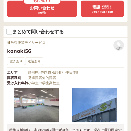
1分で完了！
電話で聞く
お問い合わせ
050-1808-1150
(無料)
まとめて問い合わせする
放課後等デイサービス
リストに
konoki56
保存
空きあり
送迎あり
エリア
静岡県
>
静岡市
>
駿河区
>
中田本町
障害種別
発達障害
知的障害
受け入れ年齢
小学生
中学生
高校生
特別支援学校・市内の学校問わず募集しております。現在は曜日固定で