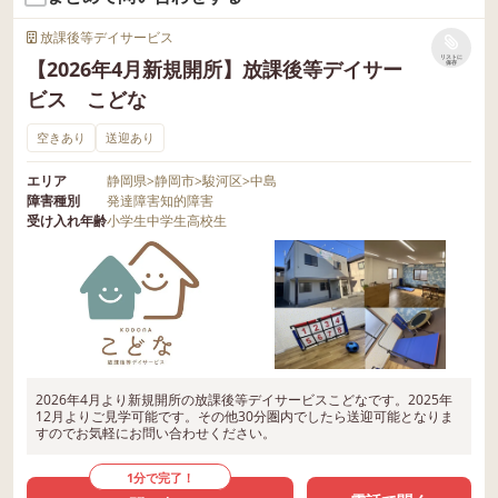
放課後等デイサービス
リストに
【2026年4月新規開所】放課後等デイサー
保存
ビス こどな
空きあり
送迎あり
エリア
静岡県
>
静岡市
>
駿河区
>
中島
障害種別
発達障害
知的障害
受け入れ年齢
小学生
中学生
高校生
2026年4月より新規開所の放課後等デイサービスこどなです。2025年
12月よりご見学可能です。その他30分圏内でしたら送迎可能となりま
すのでお気軽にお問い合わせください。
1分で完了！