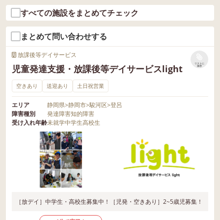
ことを楽しみにしています。 来週は、待
ております。
遊びで涼を取ることがとても気持ちの良
よ。」となると とたんにクターっとなる
すべての施設をまとめてチェック
ちに待った夏祭り。 見学・体験お待ちし
い１日となりました。 プチふぁみLINKで
皆。切り替えがきちんとできていること
ております。
は、新しいお友達が来ることを楽しみに
にスタッフ皆で嬉しくなった一幕でし
まとめて問い合わせする
しています。 お問い合わせお待ちしてい
た。 頑張った後は、スタッフ含め「こお
ます。
放課後等デイサービス
りおに」をしてめいいっぱい体を動かし
リストに
児童発達支援・放課後等デイサービスlight
保存
ました！ プチふぁみＬＩＮＫでは、新し
いお友達をお待ちしています。 お問い合
空きあり
送迎あり
土日祝営業
わせもお気軽にご連絡ください。
エリア
静岡県
>
静岡市
>
駿河区
>
登呂
障害種別
発達障害
知的障害
受け入れ年齢
未就学
中学生
高校生
［放デイ］中学生・高校生募集中！［児発・空きあり］2~5歳児募集！