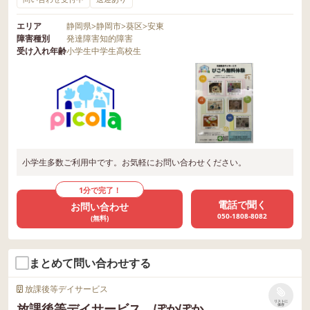
エリア
静岡県
>
静岡市
>
葵区
>
安東
障害種別
発達障害
知的障害
受け入れ年齢
小学生
中学生
高校生
小学生多数ご利用中です。お気軽にお問い合わせください。
1分で完了！
電話で聞く
お問い合わせ
050-1808-8082
(無料)
まとめて問い合わせする
放課後等デイサービス
リストに
放課後等デイサービス ぽかぽか
保存