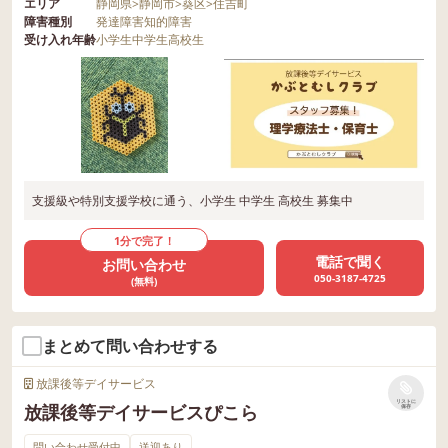
エリア
静岡県
>
静岡市
>
葵区
>
住吉町
障害種別
発達障害
知的障害
受け入れ年齢
小学生
中学生
高校生
支援級や特別支援学校に通う、小学生 中学生 高校生 募集中
1分で完了！
電話で聞く
お問い合わせ
050-3187-4725
(無料)
まとめて問い合わせする
放課後等デイサービス
リストに
放課後等デイサービスぴこら
保存
問い合わせ受付中
送迎あり