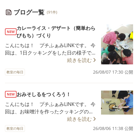
ブログ一覧
(91件)
カレーライス・デザート（簡単わら
NEW
びもち）づくり
こんにちは！ プチふぁみLINKです。 今
回は、1日クッキングをした日の様子で
す。 LINKでは、長期休みにカレーライス
続きを読む
を皆で作っています。 長い時間が取れる
26/08/07 17:30 公開
教室の毎日
からこそ、ゆっくりクッキングができる
ということで、今回は材料の買い出し、
作り方を調べていく、実際に作っていく
おみそしるをつくろう！
NEW
という内容で行いました。 普段、皆さん
こんにちは！ プチふぁみLINKです。 今
は、カレーライスに何を入れますか？ ご
回は、お味噌汁を作ったクッキングの様
家庭それぞれに特徴がありそうですよ
子をお伝えします。 LINKでは、ほぼ毎月
続きを読む
ね。 今回LINKでは、ニンジンやジャガイ
お味噌汁を作るクッキングを行っていま
モの他にキャベツを入れることになりま
26/08/06 11:38 公開
教室の毎日
す。 将来に向けた生活の土台作りとし
した。 そして、肉は話し合いの結果「豚