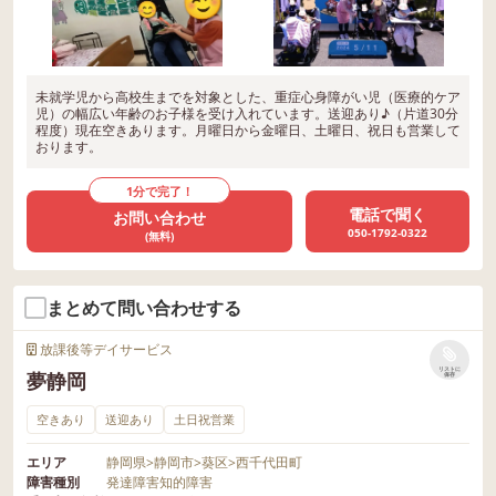
未就学児から高校生までを対象とした、重症心身障がい児（医療的ケア
児）の幅広い年齢のお子様を受け入れています。送迎あり♪（片道30分
程度）現在空きあります。月曜日から金曜日、土曜日、祝日も営業して
おります。
1分で完了！
電話で聞く
お問い合わせ
050-1792-0322
(無料)
まとめて問い合わせする
放課後等デイサービス
リストに
夢静岡
保存
空きあり
送迎あり
土日祝営業
エリア
静岡県
>
静岡市
>
葵区
>
西千代田町
障害種別
発達障害
知的障害