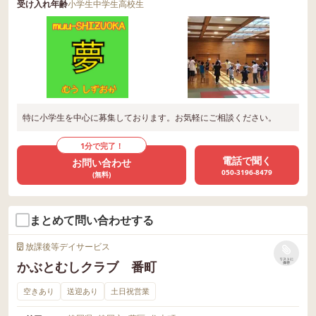
受け入れ年齢
小学生
中学生
高校生
特に小学生を中心に募集しております。お気軽にご相談ください。
1分で完了！
電話で聞く
お問い合わせ
050-3196-8479
(無料)
まとめて問い合わせする
放課後等デイサービス
リストに
かぶとむしクラブ 番町
保存
空きあり
送迎あり
土日祝営業