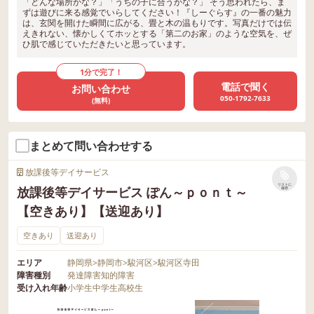
「どんな場所かな？」「うちの子に合うかな？」 そう思われたら、ま
ずは遊びに来る感覚でいらしてください！『しーぐらす』の一番の魅力
は、玄関を開けた瞬間に広がる、畳と木の温もりです。写真だけでは伝
えきれない、懐かしくてホッとする「第二のお家」のような空気を、ぜ
ひ肌で感じていただきたいと思っています。
1分で完了！
電話で聞く
お問い合わせ
050-1792-7633
(無料)
まとめて問い合わせする
放課後等デイサービス
リストに
放課後等デイサービス ぽん～ｐｏｎｔ～
保存
【空きあり】【送迎あり】
空きあり
送迎あり
エリア
静岡県
>
静岡市
>
駿河区
>
駿河区寺田
障害種別
発達障害
知的障害
受け入れ年齢
小学生
中学生
高校生