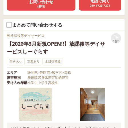
電話で聞く
お問い合わせ
050-1725-7271
(無料)
まとめて問い合わせする
放課後等デイサービス
リストに
【2026年3月新規OPEN!!】放課後等デイサ
保存
ービスしーぐらす
空きあり
送迎あり
土日祝営業
エリア
静岡県
>
静岡市
>
駿河区
>
高松
障害種別
発達障害
身体障害
知的障害
受け入れ年齢
小学生
中学生
高校生