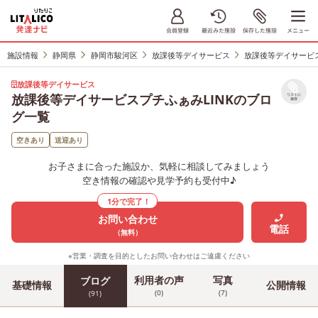
施設情報
静岡県
静岡市駿河区
放課後等デイサービス
放課後等デイサービス
放課後等デイサービス
放課後等デイサービスプチふぁみLINKのブロ
リストに
保存
グ一覧
空きあり
送迎あり
お子さまに合った施設か、気軽に相談してみましょう
空き情報の確認や見学予約も受付中♪
1分で完了！
お問い合わせ
電話
（無料）
※営業・調査を目的としたお問い合わせはご遠慮ください
利用者の声
写真
ブログ
基礎情報
公開情報
(0)
(7)
(91)