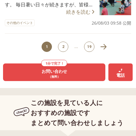
「やりたい！！」という気持ちがとても
す。 毎日暑い日々が続きますが、皆様体
ています。 一緒にお味噌汁をつくってみ
が、1回目はスタッフのフォローの下、2
てる！」というお子さまもおり、不思議
強く、どんどん進めていくことに驚きま
調等崩されていませんか？ ＬＩＮＫのお
続きを読む
ませんか？？ 見学・体験も随時お待ちし
回目はお子さまたち自らやり始めていま
な絵本のなかの呪文を一緒に練習しよ
した。 そして、ひとりひとつずつ竹の器
子さまたちは、様々な体験を通しながら
ております。 それでは、また次回！
した。 必ず1人1回は何かしら作ることに
う！と発音練習になりました。 そして、
26/08/03 09:58 公開
その他のイベント
をのこぎりを使い作ります。 のこぎりを
夏休みを過ごしています。 今回は、ざぜ
関わります。 やっていないお子さまに
どんな顔をして「あいさつ」をするとい
使うのは、心配だよ～というお子さまは
んたいけんのお話です。 児童クラブのお
は、スタッフが声をかけるなどをし、皆
いのか、実際に笑顔、怒ったような顔、
スタッフがフォローしながらでしたが、
友達と一緒に毎年座禅を体験していま
でおいしいデザートも完成しました。 ク
むすっとした顔などでやってみたりもし
全員で作りあげました。 そして、流しそ
1
2
...
19
す。 実は、ＬＩＮＫの毎日の中には「3
ッキングを毎月続けているのには訳があ
ました。 ２冊目の絵本は、国語の教科書
うめんの開始！ 緩い流れの部分は低学
分間静かに座る」という活動がありま
ります。 自分たちで自信をもって1から
にも出てきた絵本でした。知っている本
年、急な流れの部分は高学年が立ち、に
す。 学年に関係なく静かにする時間とと
作りあげる事。 クッキング以外にも話し
1分で完了！
という事もあり、より前のめりになって
ぎやかにたくさんのそうめんを食べまし
もに切り替えの大切さを伝えています。
合いの大切さ、大人の力は最小限で進め
お問い合わせ
聞いている様子がありました。 最後は、
た。時々流れてくるキュウリやミニトマ
電話
きっかけは、こちらのイベントです。 静
（無料）
ていく力など様々です。 そして、協力す
自己紹介です。今回学んだことをどのお
トも箸でつかもうとがんばっていまし
かに座ることは簡単なことではありませ
ることの大切さ。 自分の意見ばかりが通
子さまも発揮して、にこやかに名前をゆ
た。 そのあとは、お楽しみのスイカ割
ん。 ですが、みんなで毎日チャレンジす
るわけではないこと。それを納得してい
っくりいう事ができました。 この活動
り！皆、まわりの声を信じて、力いっぱ
ることでどんなに走り回っていたお子さ
く力。 コミュニケーションはいろんなと
この施設を見ている人に
は、継続して続けていく予定です。 絵本
い棒を振り下ろしていました。 美味しい
まもそれまでお友達とケンカをしてしま
ころから学べますね。 これからも活動を
の世界に触れていく事、その中で言葉の
おすすめの施設です
おやつも食べ、最後は全身ずぶ濡れにな
っていたお子さまも気持ちを切り替え、
通して、将来生きていく上で大切な事を
面白さ、大切さを知り、ふわっと言葉が
るほどのお水を使い、水てっぽうで遊び
メインのプログラムに参加できるように
まとめて問い合わせしましょう
たくさん学んでいけたらと思います。 プ
あふれることを願っています。 体験・見
ました。 気温の高い日々が続きますが、
なってきました。 この体験も約１０～１
チふぁみLINKでは、新しいお友達が来る
学等も可能です。 お問い合わせお待ちし
外の風が吹くと涼しい感覚や昔ながらの
５分を３回行いました。「休憩していい