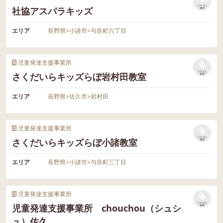
リストに
社協アスパラキッズ
保存
エリア
長野県
>
小諸市
>
与良町六丁目
児童発達支援事業所
リストに
さくだいらキッズらぼ岩村田教室
保存
エリア
長野県
>
佐久市
>
岩村田
児童発達支援事業所
リストに
さくだいらキッズらぼ小諸教室
保存
エリア
長野県
>
小諸市
>
与良町三丁目
児童発達支援事業所
リストに
児童発達支援事業所 chouchou（シュシ
保存
ュ）佐久