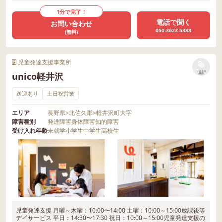
1分で完了！
電話で聞く
お問い合わせ
050-3623-5388
(無料)
児童発達支援事業所
リストに
unico軽井沢
保存
送迎あり
土日祝営業
エリア
長野県
>
北佐久郡
>
軽井沢町大字
障害種別
発達障害
身体障害
知的障害
受け入れ年齢
未就学
小学生
中学生
高校生
児童発達支援 月曜～木曜：10:00〜14:00 土曜：10:00～15:00放課後等
デイサービス 平日：14:30〜17:30 祝日：10:00～15:00児童発達支援の