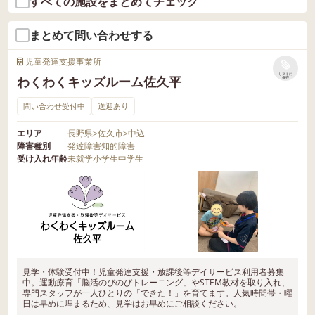
すべての施設をまとめてチェック
まとめて問い合わせする
児童発達支援事業所
リストに
わくわくキッズルーム佐久平
保存
問い合わせ受付中
送迎あり
エリア
長野県
>
佐久市
>
中込
障害種別
発達障害
知的障害
受け入れ年齢
未就学
小学生
中学生
見学・体験受付中！児童発達支援・放課後等デイサービス利用者募集
中。運動療育「脳活のびのびトレーニング」やSTEM教材を取り入れ、
専門スタッフが一人ひとりの「できた！」を育てます。人気時間帯・曜
日は早めに埋まるため、見学はお早めにご相談ください。