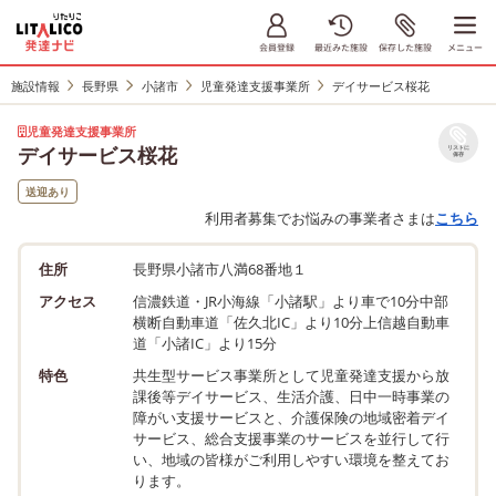
施設情報
長野県
小諸市
児童発達支援事業所
デイサービス桜花
児童発達支援事業所
デイサービス桜花
リストに
保存
送迎あり
利用者募集でお悩みの事業者さまは
こちら
住所
長野県小諸市八満68番地１
アクセス
信濃鉄道・JR小海線「小諸駅」より車で10分中部
横断自動車道「佐久北IC」より10分上信越自動車
道「小諸IC」より15分
特色
共生型サービス事業所として児童発達支援から放
課後等デイサービス、生活介護、日中一時事業の
障がい支援サービスと、介護保険の地域密着デイ
サービス、総合支援事業のサービスを並行して行
い、地域の皆様がご利用しやすい環境を整えてお
ります。