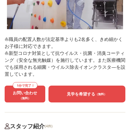
⛵職員の配置人数が法定基準よりも2名多く、きめ細かく
お子様に対応できます。
⛵新型コロナ対策として抗ウイルス・抗菌・消臭コーティ
ング（安全な無光触媒）を施行しています。また医療機関
でも採用される細菌・ウイルス除去イオンクラスタ―を設
置しています。
1分で完了！
お問い合わせ
見学を希望する
（無料）
（無料）
スタッフ紹介
(4件)