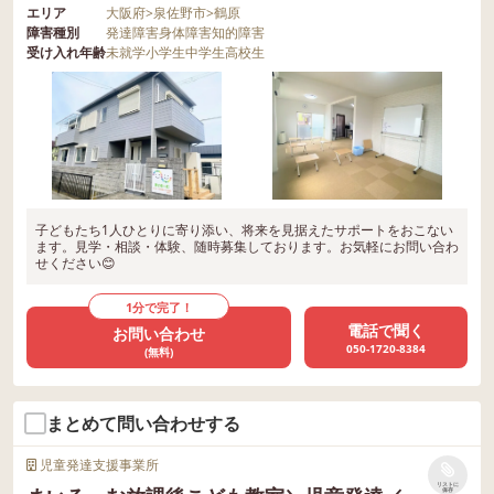
エリア
大阪府
>
泉佐野市
>
鶴原
障害種別
発達障害
身体障害
知的障害
受け入れ年齢
未就学
小学生
中学生
高校生
子どもたち1人ひとりに寄り添い、将来を見据えたサポートをおこない
ます。見学・相談・体験、随時募集しております。お気軽にお問い合わ
せください😊
1分で完了！
電話で聞く
お問い合わせ
050-1720-8384
(無料)
まとめて問い合わせする
児童発達支援事業所
リストに
保存