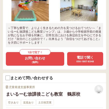
～丁寧な療育で、よりよく生きるための力を見つけるおてつだい～「ま
いるーむ放課後こども教室ジャンプ」は、３歳から小学校就学前の発達
が気になるお子様を対象に、日常生活における身辺自立を中心にできる
だけ『自分のことは自分で！』出来るよう『自信をつけてあげること』
を大切にサポートします！
1分で完了！
電話で聞く
お問い合わせ
050-1807-8348
(無料)
まとめて問い合わせする
児童発達支援事業所
リストに
まいるーむ放課後こども教室 鶴原校
保存
空きあり
送迎あり
土日祝営業