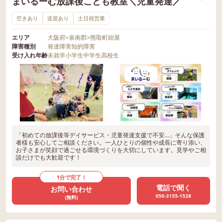
まいるーむ放課後こども教室＼児童発達／
空きあり
送迎あり
土日祝営業
エリア
大阪府
>
泉南郡
>
熊取町紺屋
障害種別
発達障害
知的障害
受け入れ年齢
未就学
小学生
中学生
高校生
「初めての放課後等デイサービス・児童発達支援で不安…」そんな保護
者様も安心してご相談ください。一人ひとりの個性や成長に寄り添い、
お子さまが笑顔で過ごせる環境づくりを大切にしています。見学やご相
談だけでも大歓迎です！
1分で完了！
電話で聞く
お問い合わせ
050-3155-1528
(無料)