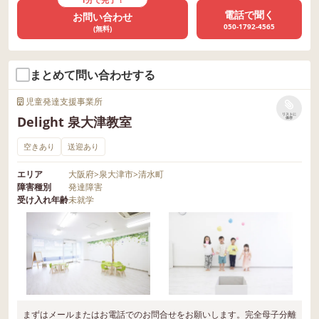
電話で聞く
お問い合わせ
050-1792-4565
(無料)
まとめて問い合わせする
児童発達支援事業所
リストに
Delight 泉大津教室
保存
空きあり
送迎あり
エリア
大阪府
>
泉大津市
>
清水町
障害種別
発達障害
受け入れ年齢
未就学
まずはメールまたはお電話でのお問合せをお願いします。完全母子分離