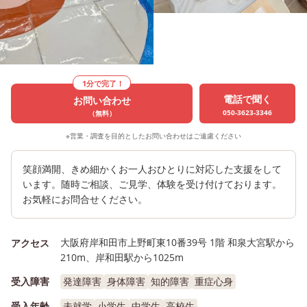
1分で完了！
電話で聞く
お問い合わせ
050-3623-3346
（無料）
※営業・調査を目的としたお問い合わせはご遠慮ください
笑顔満開、きめ細かくお一人おひとりに対応した支援をして
います。随時ご相談、ご見学、体験を受け付けております。
お気軽にお問合せください。
大阪府岸和田市上野町東10番39号 1階 和泉大宮駅から
アクセス
210m、岸和田駅から1025m
受入障害
発達障害
身体障害
知的障害
重症心身
受入年齢
未就学
小学生
中学生
高校生