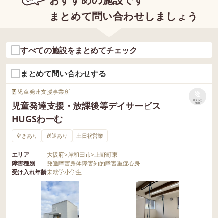
まとめて問い合わせしましょう
すべての施設をまとめてチェック
まとめて問い合わせする
児童発達支援事業所
リストに
児童発達支援・放課後等デイサービス
保存
HUGSわーむ
空きあり
送迎あり
土日祝営業
エリア
大阪府
>
岸和田市
>
上野町東
障害種別
発達障害
身体障害
知的障害
重症心身
受け入れ年齢
未就学
小学生