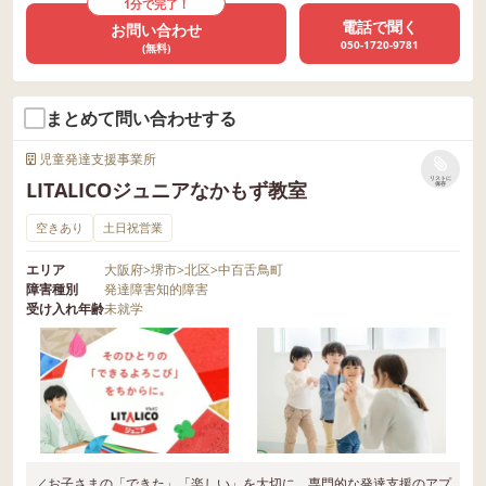
1分で完了！
電話で聞く
お問い合わせ
050-1720-9781
(無料)
まとめて問い合わせする
児童発達支援事業所
リストに
LITALICOジュニアなかもず教室
保存
空きあり
土日祝営業
エリア
大阪府
>
堺市
>
北区
>
中百舌鳥町
障害種別
発達障害
知的障害
受け入れ年齢
未就学
／お子さまの「できた」「楽しい」を大切に、専門的な発達支援のアプ