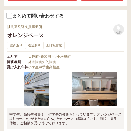
まとめて問い合わせする
児童発達支援事業所
リストに
オレンジベース
保存
空きあり
送迎あり
土日祝営業
エリア
大阪府
>
岸和田市
>
小松里町
障害種別
発達障害
知的障害
受け入れ年齢
小学生
中学生
高校生
中学生、高校生募集！！小学生の募集も行っています。オレンジベース
は社会へつながるための"あなたのベース（基地）”です。随時、見学、
体験、ご相談を受け付けております。