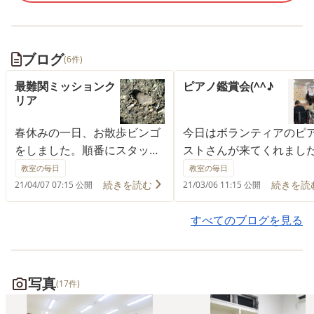
ブログ
(6件)
最難関ミッションク
ピアノ鑑賞会(^^♪
リア
春休みの一日、お散歩ビンゴ
今日はボランティアのピ
をしました。順番にスタッフ
ストさんが来てくれまし
とお散歩に出かけてカードに
予定の時間の15分前には
教室の毎日
教室の毎日
書かれているミッションを一
なスタンバイOKで手遊び
続きを読む
続きを読
21/04/07 07:15 公開
21/03/06 11:15 公開
つ一つ見つけていくルールで
して待ちました。みんな
す。その中でも最難関ミッシ
待がひしひしと伝わりま
すべてのブログを見る
ョンと思われていたのが「ハ
前半はみんながよく知っ
ート型の石を見つける」で
る曲でしっかり聴けてい
す。高校3年生でHUGS卒業ま
た！拍手のタイミングも
写真
(17件)
であと少しだったY君と出か
ちりでしたよ。後半はそ
けました。二人とも下ばかり
れが楽器を持ちピアノに