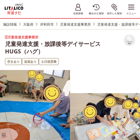
施設情報
大阪府
岸和田市
児童発達支援事業所
児童発達支援・放課後等デイ
児童発達支援事業所
児童発達支援・放課後等デイサービス
リストに
保存
HUGS（ハグ）
空きあり
送迎あり
土日祝営業