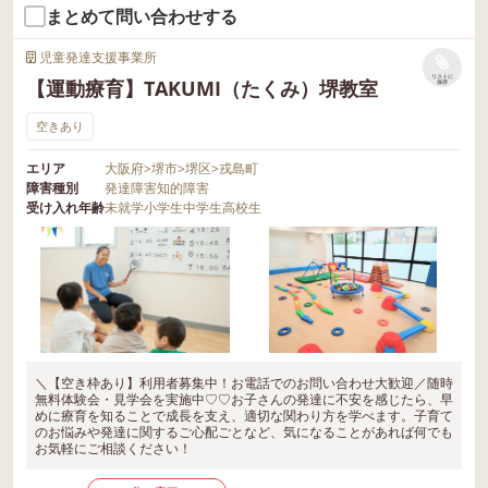
まとめて問い合わせする
児童発達支援事業所
リストに
【運動療育】TAKUMI（たくみ）堺教室
保存
空きあり
エリア
大阪府
>
堺市
>
堺区
>
戎島町
障害種別
発達障害
知的障害
受け入れ年齢
未就学
小学生
中学生
高校生
＼【空き枠あり】利用者募集中！お電話でのお問い合わせ大歓迎／随時
無料体験会・見学会を実施中♡♡お子さんの発達に不安を感じたら、早
めに療育を知ることで成長を支え、適切な関わり方を学べます。子育て
のお悩みや発達に関するご心配ごとなど、気になることがあれば何でも
お気軽にご相談ください！