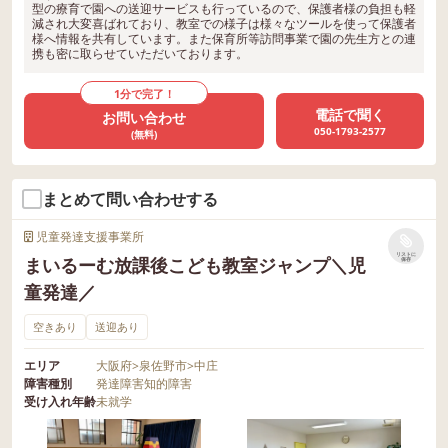
型の療育で園への送迎サービスも行っているので、保護者様の負担も軽
減され大変喜ばれており、教室での様子は様々なツールを使って保護者
様へ情報を共有しています。また保育所等訪問事業で園の先生方との連
携も密に取らせていただいております。
1分で完了！
電話で聞く
お問い合わせ
050-1793-2577
(無料)
まとめて問い合わせする
児童発達支援事業所
リストに
まいるーむ放課後こども教室ジャンプ＼児
保存
童発達／
空きあり
送迎あり
エリア
大阪府
>
泉佐野市
>
中庄
障害種別
発達障害
知的障害
受け入れ年齢
未就学