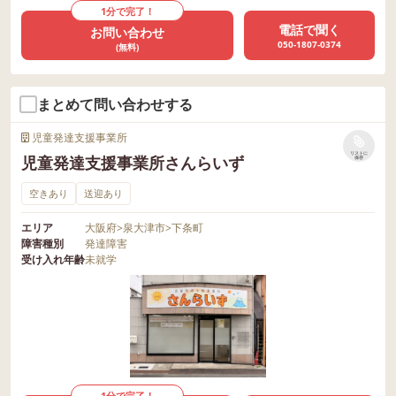
1分で完了！
電話で聞く
お問い合わせ
050-1807-0374
(無料)
まとめて問い合わせする
児童発達支援事業所
リストに
児童発達支援事業所さんらいず
保存
空きあり
送迎あり
エリア
大阪府
>
泉大津市
>
下条町
障害種別
発達障害
受け入れ年齢
未就学
1分で完了！