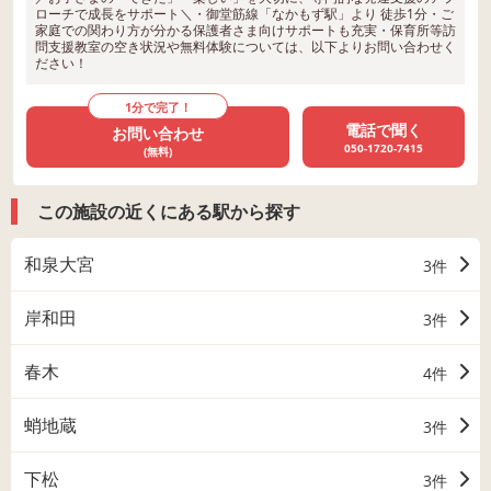
ローチで成長をサポート＼・御堂筋線「なかもず駅」より 徒歩1分・ご
家庭での関わり方が分かる保護者さま向けサポートも充実・保育所等訪
問支援教室の空き状況や無料体験については、以下よりお問い合わせく
ださい！
1分で完了！
電話で聞く
お問い合わせ
050-1720-7415
(無料)
この施設の近くにある駅から探す
和泉大宮
3件
岸和田
3件
春木
4件
蛸地蔵
3件
下松
3件