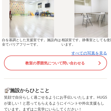
見て歩きます。もうだめかと
せてフリフリ♫楽しんで
思われた次の瞬間「あれじゃ
みんなの様子にいい時間
ない？」と見つけることがで
たな～とスタッフもうれ
きました(≧▽≦) 「やった
気持ちいっぱいです。ピ
ー！」とガッツポーズのY
ストHさんありがとうご
君。 あきらめなかったらクリ
ました！！
白を基調とした支援室です。施設内は
相談室です。静養室としても使
アできる、ということをスタ
全てバリアフリーです。
います。
ッフも学びました。 Y君、す
すべての写真を見る
てきな思い出をありがと
う！！
教室の雰囲気について問い合わせる
施設からひとこと
笑顔で自分らしく過ごせるようにお手伝いいたします。HUGS
が楽しい！と思ってもらえるようにイベントや外出支援もし
ています。まずはご見学にいらしてください！