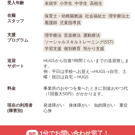
受入年齢
未就学
小学生
中学生
高校生
在籍
保育士・幼稚園教諭
社会福祉士
理学療法士
スタッフ
看護師
児童指導員
支援
理学療法
音楽療法
運動療法
プログラム
ソーシャルスキルトレーニング(SST)
学習支援
個別療育
預かり支援
送迎
HUGSから往復1時間くらいまでの送迎致しま
サポート
す。
例：平日は学校へお迎え→HUGS→自宅、土
曜・祝日は自宅⇔HUGS
料金
事業所のおやつを食べたときに別途おやつ代
（1回最大50円）がかかります。
現在の利用者
発達障がい 身体障がい 知的障がい 重症
(障害別)
心身
1分でお問い合わせ完了！
無料