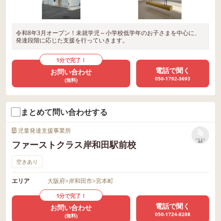
令和8年3月オープン！未就学児～小学校低学年のお子さまを中心に、
発達段階に応じた支援を行っていきます。
1分で完了！
電話で聞く
お問い合わせ
050-1792-3693
(無料)
まとめて問い合わせする
児童発達支援事業所
リストに
ファーストクラス岸和田駅前校
保存
空きあり
エリア
大阪府
>
岸和田市
>
宮本町
1分で完了！
電話で聞く
お問い合わせ
050-1724-8288
(無料)