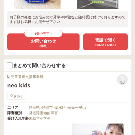
お子様の発達にお悩みの方見学や体験など随時受け付けておりますので
まずはお気軽にお問合せ下さい。
1分で完了！
電話で聞く
お問い合わせ
050-3171-3687
(無料)
まとめて問い合わせする
児童発達支援事業所
リストに
neo kids
保存
空きあり
エリア
静岡県
>
静岡市
>
清水区
>
草薙一里山
障害種別
発達障害
知的障害
受け入れ年齢
未就学
小学生