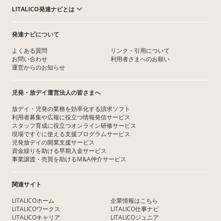
LITALICO発達ナビとは
発達ナビについて
よくある質問
リンク・引用について
お問い合わせ
利用者さまへのお願い
運営からのお知らせ
児発・放デイ運営法人の皆さまへ
放デイ・児発の業務を効率化する請求ソフト
利用者募集や広報に役立つ情報発信サービス
スタッフ育成に役立つオンライン研修サービス
現場ですぐに使える支援プログラムサービス
児発放デイの開業支援サービス
資金繰りを助ける早期入金サービス
事業譲渡・売買を助けるM&A仲介サービス
関連サイト
LITALICOホーム
企業情報はこちら
LITALICOワークス
LITALICO仕事ナビ
LITALICOキャリア
LITALICOジュニア