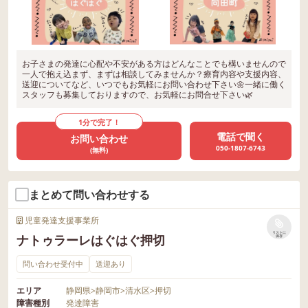
お子さまの発達に心配や不安がある方はどんなことでも構いませんので
一人で抱え込まず、まずは相談してみませんか？療育内容や支援内容、
送迎についてなど、いつでもお気軽にお問い合わせ下さい🌼一緒に働く
スタッフも募集しておりますので、お気軽にお問合せ下さい🌿
1分で完了！
電話で聞く
お問い合わせ
050-1807-6743
(無料)
まとめて問い合わせする
児童発達支援事業所
リストに
ナトゥラーレはぐはぐ押切
保存
問い合わせ受付中
送迎あり
エリア
静岡県
>
静岡市
>
清水区
>
押切
障害種別
発達障害