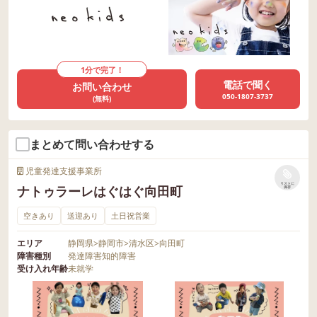
1分で完了！
電話で聞く
お問い合わせ
050-1807-3737
(無料)
まとめて問い合わせする
児童発達支援事業所
リストに
ナトゥラーレはぐはぐ向田町
保存
空きあり
送迎あり
土日祝営業
エリア
静岡県
>
静岡市
>
清水区
>
向田町
障害種別
発達障害
知的障害
受け入れ年齢
未就学