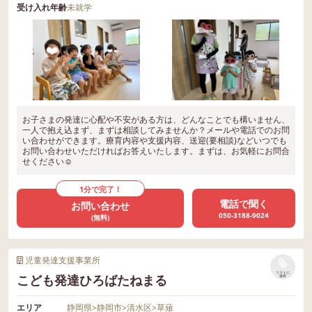
受け入れ年齢
未就学
お子さまの発達に心配や不安がある方は、どんなことでも構いません、
一人で抱え込まず、まずは相談してみませんか？メールや電話でのお問
い合わせができます。療育内容や支援内容、送迎(要相談)などいつでも
お問い合わせいただければお答えいたします。まずは、お気軽にお問合
せください☺
1分で完了！
電話で聞く
お問い合わせ
050-3188-9024
(無料)
児童発達支援事業所
リストに
こども発達ひろばたねまる
保存
エリア
静岡県
>
静岡市
>
清水区
>
草薙