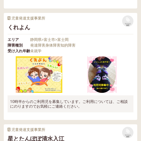
児童発達支援事業所
リストに
くれよん
保存
エリア
静岡県
>
富士市
>
富士岡
障害種別
発達障害
身体障害
知的障害
受け入れ年齢
未就学
10時半からのご利用児を募集しています。ご利用については、ご相談
にのりますのでお気軽にご連絡ください。
児童発達支援事業所
リストに
星とたんぽぽ清水入江
保存