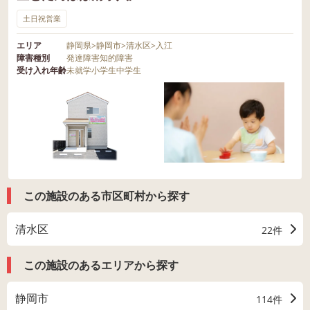
土日祝営業
エリア
静岡県
>
静岡市
>
清水区
>
入江
障害種別
発達障害
知的障害
受け入れ年齢
未就学
小学生
中学生
この施設のある市区町村から探す
清水区
22件
この施設のあるエリアから探す
静岡市
114件