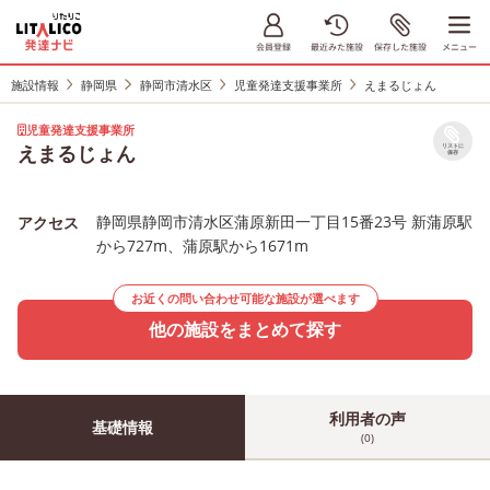
施設情報
静岡県
静岡市清水区
児童発達支援事業所
えまるじょん
児童発達支援事業所
えまるじょん
リストに
保存
静岡県静岡市清水区蒲原新田一丁目15番23号 新蒲原駅
アクセス
から727m、蒲原駅から1671m
お近くの問い合わせ可能な施設が選べます
他の施設をまとめて探す
利用者の声
基礎情報
(0)