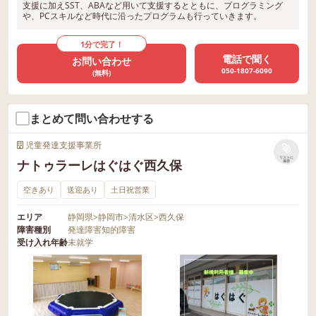
支援に加えSST、ABAなど用いて支援するとともに、プログラミング
や、PCスキルなど時代に沿ったプログラムも行っていきます。
1分で完了！
電話で聞く
お問い合わせ
050-1807-6090
(無料)
まとめて問い合わせする
児童発達支援事業所
リストに
ナトゥラーレはぐはぐ西久保
保存
空きあり
送迎あり
土日祝営業
エリア
静岡県
>
静岡市
>
清水区
>
西久保
障害種別
発達障害
知的障害
受け入れ年齢
未就学