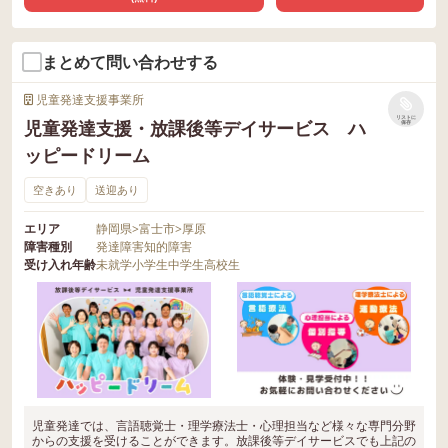
まとめて問い合わせする
児童発達支援事業所
リストに
児童発達支援・放課後等デイサービス ハ
保存
ッピードリーム
空きあり
送迎あり
エリア
静岡県
>
富士市
>
厚原
障害種別
発達障害
知的障害
受け入れ年齢
未就学
小学生
中学生
高校生
児童発達では、言語聴覚士・理学療法士・心理担当など様々な専門分野
からの支援を受けることができます。放課後等デイサービスでも上記の