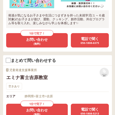
発達が気になるお子さまや生活につまずきを持った未就学児(１～６歳
対象)のお子さまが遊び、運動、クッキング、創作活動、外出プログラ
ム等を取り入れ、楽しみながら学ぶを体感します✨
1分で完了！
電話で聞く
お問い合わせ
050-1808-6375
(無料)
まとめて問い合わせする
児童発達支援事業所
リストに
エミナ富士吉原教室
保存
空きあり
エリア
静岡県
>
富士市
>
吉原
1分で完了！
電話で聞く
お問い合わせ
050-1808-5213
(無料)