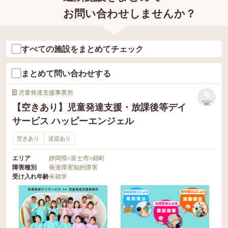
お問い合わせしませんか？
すべての施設をまとめてチェック
まとめて問い合わせする
児童発達支援事業所
リストに
【空きあり】児童発達支援・放課後等デイ
保存
サービス ハッピーエンジェル
空きあり
送迎あり
エリア
静岡県
>
富士市
>
錦町
障害種別
発達障害
知的障害
受け入れ年齢
未就学