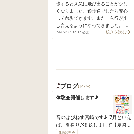
歩するとき急に飛び出ることが少な
くなりました。遊歩道でしたら安心
して散歩できます。また、ら行が少
し言えるようになってきました。 ス
続きを読む
タッフの方々のおかげです。
24/09/07 02:32 公開
ブログ
(147件)
体験会開催します🎵
音のはぴねす宮崎です♪ 7月といえ
ば、夏祭り🎆‼️ 題しまして【夏祭り
体験会】を開催します。 音楽プロ
体験説明会