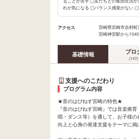
ることが苦手 ▢友だちとの集団生活が
れが気になる ▢バランス感覚がない 
宮崎県宮崎市吉村町浮之城甲1
アクセス
宮崎神宮駅から104
ブロ
基礎情報
(147)
支援へのこだわり
プログラム内容
★音のはぴねす宮崎の特色★
『音のはぴねす宮崎』では音楽療育
唱・ダンス等）を通して、お子様の
向上と心身の発達支援をテーマに掲