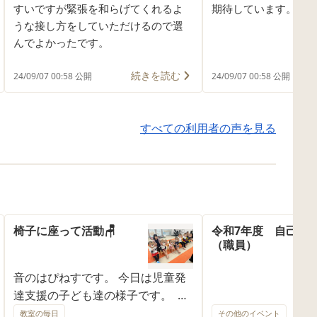
すいですが緊張を和らげてくれるよ
期待しています。
うな接し方をしていただけるので選
んでよかったです。
続きを読む
24/09/07 00:58 公開
24/09/07 00:58 公開
すべての利用者の声を見る
椅子に座って活動🪑
令和7年度 自己評
（職員）
音のはぴねすです。 今日は児童発
達支援の子ども達の様子です。 み
んな行儀良く椅子に座ることがで
教室の毎日
その他のイベント