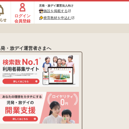
児発・放デイ運営法人向け
施設を掲載する
open_in_new
ログイン
療育教材を申込む
open_in_new
会員登録
児発・放デイ運営者さまへ