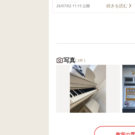
グラムを無料で体験できますよ。
続きを読む
26/07/02 11:15 公開
そして、先着10名様には素敵なプ
レゼントを準備していますよ🎁 音
楽が好き、ダンスが好きな未就学
児さん集まれー🙋‍♀️✨
写真
( 2件 )
教室の雰