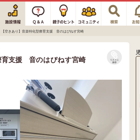
【空きあり】音楽特化型療育支援 音のはぴねす宮崎
療育支援 音のはぴねす宮崎
リストに
保存