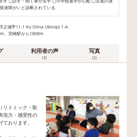
苦手 ▢話す・聞く事が苦手 ▢小学校進学が心配 ▢言葉の遅
▢発達障がいと診断されている
1-1 Ko Olina Ukinojo 1-A
0m、宮崎駅から1808m
グ
利用者の声
写真
(3)
(2)
（リトミック・歌
表現力・感受性の
げております。