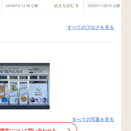
きています🪑 はじめは、なかなか
続きを読む
26/04/14 12:36 公開
26/03/11 08:55 公開
椅子に座れないお友達もいました
が、徐々に椅子に座れる時間も長
すべてのブログを見る
くなっています✨✨ 音のはぴねす
では、体をたくさん使う【動】の
プログラム、椅子に座り活動する
【静】のプログラムとを混ぜた内
容を同じ流れで行っています。 見
通しをもたせ安心できるプログラ
ム内容にすることで、子ども達が
安心しのびのびと活動できるのだ
と思います。 音のはぴねすは、施
設外活動や製作活動等も行ってい
ます。 ☎️興味のある方はぜひぜひ
一度見学＆体験にいらしてくださ
い。 お問い合わせも大歓迎です‼️
すべての写真を見る
【＃音のはぴねす宮崎🌼】 〒880-
0841 宮崎市吉村町浮之城甲 11-
囲気について問い合わせる