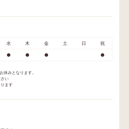
水
木
金
土
日
祝
はお休みとなります。
ださい
おります