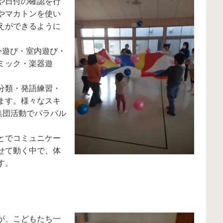
や日付の確認を行
やマカトンを使い
えができるように
外遊び・室内遊び・
ミック・楽器遊
分類・発語練習・
ます。様々なスキ
集団活動でパラバル
とでコミュニケー
せて動く中で、体
す。
が、こどもたち一