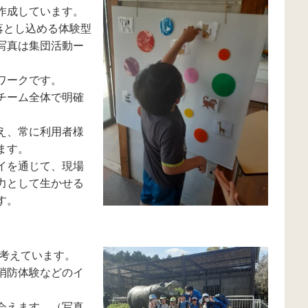
作成しています。
落とし込める体験型
写真は集団活動ー
ワークです。
チーム全体で明確
え、常に利用者様
ます。
イを通じて、現場
力として生かせる
す。
と考えています。
消防体験などのイ
会えます。（写真