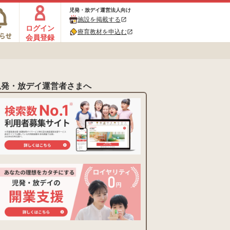
児発・放デイ運営法人向け
施設を掲載する
open_in_new
ログイン
療育教材を申込む
open_in_new
会員登録
児発・放デイ運営者さまへ