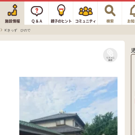
K'きっず ひので
リストに
保存