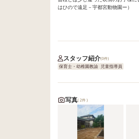
はひので遠足－宇都宮動物園ー）
スタッフ紹介
(0件)
保育士・幼稚園教諭
児童指導員
写真
( 2件 )