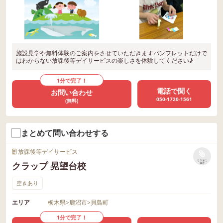
施設見学や無料体験のご案内をさせていただきますパンフレットだけで
はわからない放課後等デイサービスの楽しさを体験してください♪
1分で完了！
電話で聞く
お問い合わせ
050-1720-1561
(無料)
まとめて問い合わせする
放課後等デイサービス
リストに
クラップ 晃望台校
保存
空きあり
エリア
栃木県
>
鹿沼市
>
貝島町
1分で完了！