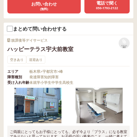
電話で聞く
お問い合わせ
050-1793-2122
(無料)
まとめて問い合わせする
放課後等デイサービス
リストに
ハッピーテラス宇大前教室
保存
空きあり
送迎あり
エリア
栃木県
>
宇都宮市
>
峰
障害種別
発達障害
知的障害
受け入れ年齢
未就学
小学生
中学生
高校生
ご両親にとってもお子様にとっても、必ず今より「プラス」になる教室
でありたいと思っております。お子様の近い将来のこと、一緒に考えて