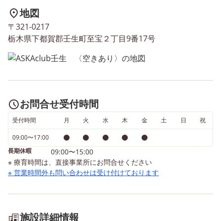
での過ごし方を身につけられ
人ひとりの発達やペース
地図
るよう支援しています✨ 年長
わせながら、楽しんで体
〒321-0217
さんはもちろん、年少さん・
かし、「できた！」とい
栃木県下都賀郡壬生町至宝２丁目9番17号
年中さんも大歓迎です🌈 見
信を育む支援を行ってい
学・体験も随時受け付けてい
✨ また、小学校入学を見
ますので、お気軽にお問い合
たお子さまには、集団活
わせください😊 📞 お問い合
運動を通して、就学後の
わせ・見学のお申し込みをお
につながる力を少しずつ
お問合せ受付時間
待ちしております🍀 🏫 児童
つけられるようサポート
発達支援・放課後等デイサー
受付時間
月
火
水
木
います🌸 見学・体験は随
金
土
日
祝
ビス ASKA club 壬生 📍 住
受け付けていますので、
09:00〜17:00
所：栃木県下都賀郡壬生町至
んな雰囲気かな？」と気
長期休暇
09:00〜15:00
宝2-9-17 📞 電話番号：0282-
った方は、ぜひお気軽に
※ 療育時間は、直接事業所にお問合せください
83-1234 📸 Instagram：
い合わせください😊 🏫 
※ 営業時間外も問い合わせは受け付けております
https://www.instagram.com/askaclub.mibu
発達支援・放課後等デイ
🚙店舗近隣地域送迎実施中！
ビス ASKA club 壬生 📍 住
（お気軽にご相談ください）
所：栃木県下都賀郡壬生
施設詳細情報
宝2-9-17 📞 電話番号：02