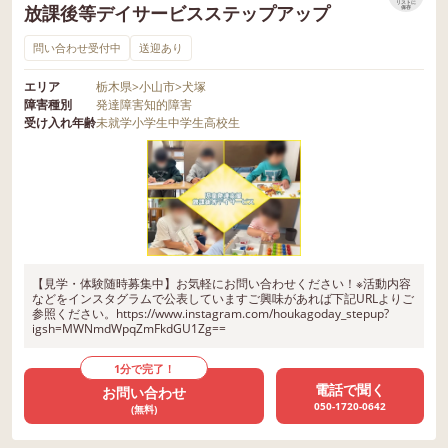
リストに
放課後等デイサービスステップアップ
保存
問い合わせ受付中
送迎あり
エリア
栃木県
>
小山市
>
犬塚
障害種別
発達障害
知的障害
受け入れ年齢
未就学
小学生
中学生
高校生
【見学・体験随時募集中】お気軽にお問い合わせください！※活動内容
などをインスタグラムで公表していますご興味があれば下記URLよりご
参照ください。https://www.instagram.com/houkagoday_stepup?
igsh=MWNmdWpqZmFkdGU1Zg==
1分で完了！
電話で聞く
お問い合わせ
050-1720-0642
(無料)