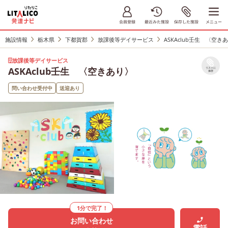
施設情報
栃木県
下都賀郡
放課後等デイサービス
ASKAclub壬生 〈空き
放課後等デイサービス
ASKAclub壬生 〈空きあり〉
リストに
保存
問い合わせ受付中
送迎あり
1分で完了！
お問い合わせ
電話