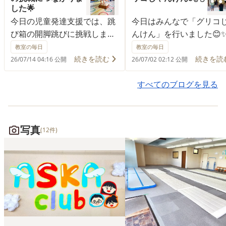
した🌟
今日の児童発達支援では、跳
今日はみんなで「グリコ
び箱の開脚跳びに挑戦しまし
んけん」を行いました😊✨
た😊✨ 最初は少し緊張した様
ゃんけんに勝ったら「グ
教室の毎日
教室の毎日
子も見られましたが、一人の
コ」「チョコレート」「
続きを読む
続きを読
26/07/14 04:16 公開
26/07/02 02:12 公開
お友だちが思い切ってチャレ
ナップル」の歩数だけ前
ンジすると、見事に開脚跳び
み、ゴールを目指します🏃‍♂
すべてのブログを見る
を成功！👏🌈 その姿を見てい
子どもたちは、じゃんけ
たもう一人のお友だちも、
勝ち負けに一喜一憂しな
「ぼくもやってみる！」とい
も、「やったー！勝った
写真
(12件)
う気持ちになり、勇気を出し
「あと少しでゴールだ！
て挑戦しました💪✨ すると、
「もう一回じゃんけんし
今まであと一歩だった開脚跳
い！」と笑顔いっぱい🎵 
びを、自分の力で跳び越える
ちの様子を見たり、自分
ことができました😊🎉 お友だ
歩進むのかを数えたりし
ちの頑張る姿は、子どもたち
ら、最後まで楽しんで取
にとって大きな刺激になりま
んでいました。 勝ち続け
す。「やってみよう！」とい
気にゴールへ近づく子も