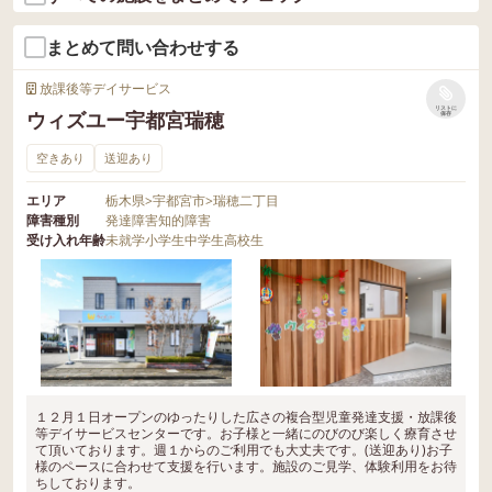
まとめて問い合わせする
放課後等デイサービス
リストに
ウィズユー宇都宮瑞穂
保存
空きあり
送迎あり
エリア
栃木県
>
宇都宮市
>
瑞穂二丁目
障害種別
発達障害
知的障害
受け入れ年齢
未就学
小学生
中学生
高校生
１２月１日オープンのゆったりした広さの複合型児童発達支援・放課後
等デイサービスセンターです。お子様と一緒にのびのび楽しく療育させ
て頂いております。週１からのご利用でも大丈夫です。(送迎あり)お子
様のペースに合わせて支援を行います。施設のご見学、体験利用をお待
ちしております。