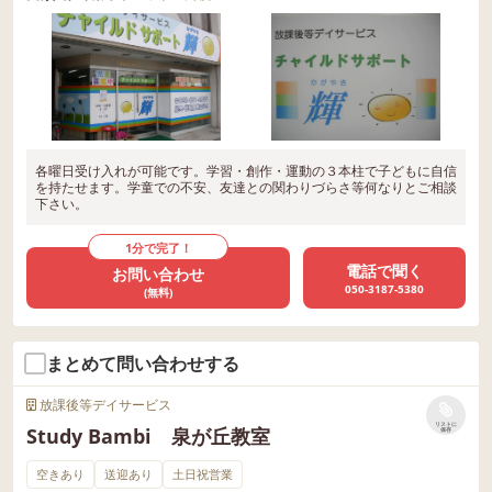
各曜日受け入れが可能です。学習・創作・運動の３本柱で子どもに自信
を持たせます。学童での不安、友達との関わりづらさ等何なりとご相談
下さい。
1分で完了！
電話で聞く
お問い合わせ
050-3187-5380
(無料)
まとめて問い合わせする
放課後等デイサービス
リストに
Study Bambi 泉が丘教室
保存
空きあり
送迎あり
土日祝営業