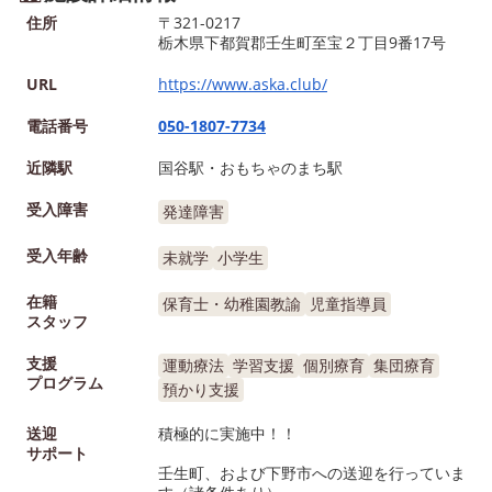
住所
〒321-0217
83-1234 📸 Instagram：
栃木県下都賀郡壬生町至宝２丁目9番17号
https://www.instagram.
🚙店舗近隣地域送迎実施
URL
https://www.aska.club/
（お気軽にご相談くださ
電話番号
050-1807-7734
近隣駅
国谷駅・おもちゃのまち駅
受入障害
発達障害
受入年齢
未就学
小学生
在籍
保育士・幼稚園教諭
児童指導員
スタッフ
支援
運動療法
学習支援
個別療育
集団療育
プログラム
預かり支援
送迎
積極的に実施中！！
サポート
壬生町、および下野市への送迎を行っていま