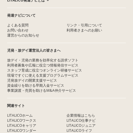
LITALICO発達ナビとは
発達ナビについて
よくある質問
リンク・引用について
お問い合わせ
利用者さまへのお願い
運営からのお知らせ
児発・放デイ運営法人の皆さまへ
放デイ・児発の業務を効率化する請求ソフト
利用者募集や広報に役立つ情報発信サービス
スタッフ育成に役立つオンライン研修サービス
現場ですぐに使える支援プログラムサービス
児発放デイの開業支援サービス
資金繰りを助ける早期入金サービス
事業譲渡・売買を助けるM&A仲介サービス
関連サイト
LITALICOホーム
企業情報はこちら
LITALICOワークス
LITALICO仕事ナビ
LITALICOキャリア
LITALICOジュニア
LITALICOワンダー
LITALICOライフ