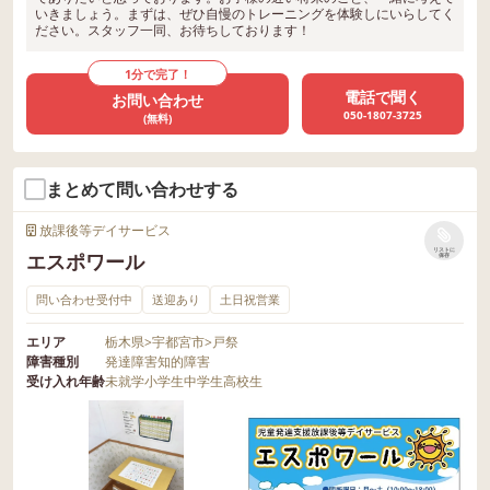
いきましょう。まずは、ぜひ自慢のトレーニングを体験しにいらしてく
ださい。スタッフ一同、お待ちしております！
1分で完了！
電話で聞く
お問い合わせ
050-1807-3725
(無料)
まとめて問い合わせする
放課後等デイサービス
リストに
エスポワール
保存
問い合わせ受付中
送迎あり
土日祝営業
エリア
栃木県
>
宇都宮市
>
戸祭
障害種別
発達障害
知的障害
受け入れ年齢
未就学
小学生
中学生
高校生