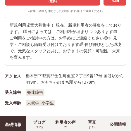
（無料）
※営業・調査を目的としたお問い合わせはご遠慮ください
新規利用児童大募集中！ 現在、新規利用者の募集をしており
ます。 曜日によっては、ご利用枠が埋まりつつあります📅
ご利用をご検討中の方は、お早めにご連絡ください😊✨ 見
学・ご相談も随時受け付けております🌈 伸び伸びとした環境
で、元気なスタッフと共に、お子さまの笑顔・可能性・未来
を育みます。
栃木県下都賀郡壬生町至宝２丁目9番17号 国谷駅から
アクセス
419m、おもちゃのまち駅から1378m
受入障害
発達障害
受入年齢
未就学
小学生
ブログ
利用者の声
写真
公開情報
基礎情報
(112)
(0)
(12)