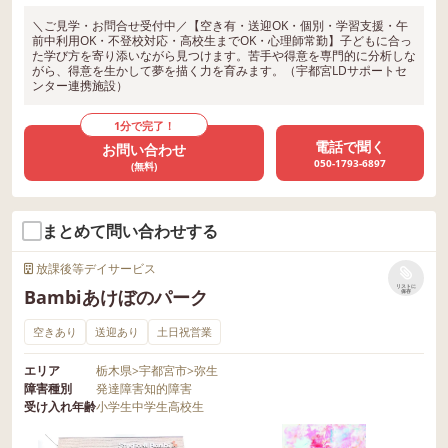
＼ご見学・お問合せ受付中／【空き有・送迎OK・個別・学習支援・午
前中利用OK・不登校対応・高校生までOK・心理師常勤】子どもに合っ
た学び方を寄り添いながら見つけます。苦手や得意を専門的に分析しな
がら、得意を生かして夢を描く力を育みます。（宇都宮LDサポートセ
ンター連携施設）
1分で完了！
電話で聞く
お問い合わせ
050-1793-6897
(無料)
まとめて問い合わせする
放課後等デイサービス
リストに
Bambiあけぼのパーク
保存
空きあり
送迎あり
土日祝営業
エリア
栃木県
>
宇都宮市
>
弥生
障害種別
発達障害
知的障害
受け入れ年齢
小学生
中学生
高校生