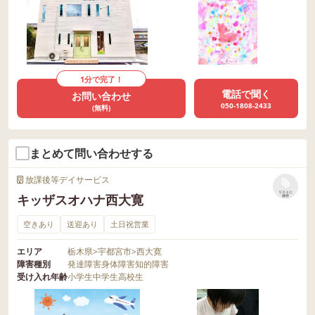
1分で完了！
電話で聞く
お問い合わせ
050-1808-2433
(無料)
まとめて問い合わせする
放課後等デイサービス
リストに
キッザスオハナ西大寛
保存
空きあり
送迎あり
土日祝営業
エリア
栃木県
>
宇都宮市
>
西大寛
障害種別
発達障害
身体障害
知的障害
受け入れ年齢
小学生
中学生
高校生