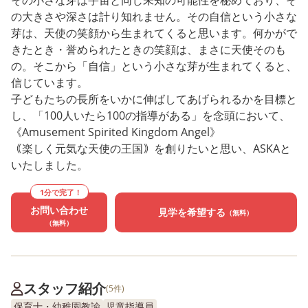
その小さな芽は宇宙と同じ未知の可能性を秘めており、そ
の大きさや深さは計り知れません。その自信という小さな
芽は、天使の笑顔から生まれてくると思います。何かがで
きたとき・誉められたときの笑顔は、まさに天使そのも
の。そこから「自信」という小さな芽が生まれてくると、
信じています。
子どもたちの長所をいかに伸ばしてあげられるかを目標と
し、「100人いたら100の指導がある」を念頭において、
《Amusement Spirited Kingdom Angel》
｟楽しく元気な天使の王国｠を創りたいと思い、ASKAと
いたしました。
1分で完了！
お問い合わせ
見学を希望する
（無料）
（無料）
スタッフ紹介
(5件)
保育士・幼稚園教諭
児童指導員