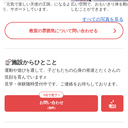
「元気で楽しい天使の王国」になるよ
広い空間で、おもいきり体を動
う気持ちが次の挑戦につなが
ば、あと一歩のところで
う、サポートしています。
しむことができます。
り、お互いに良い影響を与え
つかれる場面もあり、「
すべての写真を見る
ながら成長していく姿を見る
つかれちゃった～！😆」
ことができた、とても嬉しい
は勝つぞ！」と最後まで
教室の雰囲気について問い合わせる
時間でした🍀 これからも、一
り上がりでした✨ 遊びの
人ひとりの「やってみた
で、数を数える力やルー
い！」という気持ちを大切に
守る力、順番を待つ力な
しながら、できることを少し
さまざまな力を育むこと
施設からひとこと
ずつ増やし、自信につなげら
きました。これからも、
れるよう支援していきます😊
みながら体を動かし、一
運動や遊びを通して、子どもたちの心身の発達とたくさんの
🌸 🌼 ASKA club 壬生では利
とりが笑顔で挑戦できる
笑顔を育んでいます♬
見学・体験随時受付中です。ご連絡をお待ちしております。
用児童を募集しています！ 🌼
を取り入れていきたいと
運動あそびを通して、「でき
ます😊🌟 ＼🌸 見学・体
1分で完了！
た！」という成功体験を積み
付中！ 🌸／ ASKA club 
お問い合わせ
重ね、自信や意欲を育んでい
では、児童発達支援・放
電話
（無料）
ます😊 特に児童発達支援で
等デイサービスともにご
は、小学校入学に向けて、楽
児童を募集しています😊 
しみながら体の使い方や集団
童発達支援では、お子さ