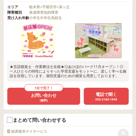
エリア
栃木県
>
宇都宮市
>
泉ヶ丘
障害種別
発達障害
知的障害
受け入れ年齢
小学生
中学生
高校生
★言語聴覚士・作業療法士在籍★◎あけぼのパーク11月オープン！◎
一人ひとりの特性によりそった学習支援をモットーに、楽しく学べる施
設を目指しています。個別支援のための個室も用意しております。
1分で完了！
電話で聞く
お問い合わせ
050-3188-1945
(無料)
まとめて問い合わせする
放課後等デイサービス