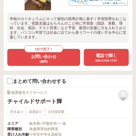
学校のカリキュラムにそって個別の指導計画に基ずく学習指導をおこな
っています。宿題支援はもちろんのこと特に学習面（国語、算数、理
科、社会、英語、テスト対策）など予習、復習の支援に力を入れており
ます。パソコン学習では社会に出てから使うワードの使い方を中心に支
援していきます。
1分で完了！
電話で聞く
お問い合わせ
050-3155-1737
(無料)
まとめて問い合わせする
放課後等デイサービス
リストに
チャイルドサポート輝
保存
空きあり
送迎あり
土日祝営業
エリア
栃木県
>
宇都宮市
>
一条
障害種別
発達障害
知的障害
受け入れ年齢
小学生
中学生
高校生