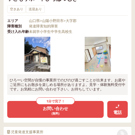
空きあり
送迎あり
エリア
山口県
>
山陽小野田市
>
大字郡
障害種別
発達障害
知的障害
受け入れ年齢
未就学
小学生
中学生
高校生
ひろーい空間が自慢の事業所でのびのび過ごすことが出来ます。お庭や
ご近所にもお散歩を楽しめる場所がありますよ。見学・体験無料受付中
です。お気軽にお問い合わせ下さい。お待ちしています。
1分で完了！
お問い合わせ
電話
(無料)
児童発達支援事業所