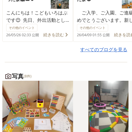
こんにちは！こどもいろはぶ
ご入学、ご入園、ご進
です😊 先日、外出活動とし
めでとうございます。新
て北九州の到津の森動物園に
門出にみんな身体も心も
その他のイベント
その他のイベント
行きました。 行きの車内か
く成長していることを喜
続きを読む
続きを読
26/05/26 02:33 公開
26/04/09 01:55 公開
ら子ども達のテンションはマ
く感じている今日この頃
ックス⤴💦 落ち着くように約
🌟🤗 先日、みんなで糸根
すべてのブログを見る
束事の確認をしっかりとして
育館に行きました。始め
いきました⚠️ 1️⃣ 先生と手を
備体操をして、レクレー
繋いで行きます 2️⃣ 先生より
ンをしましたよ。身体を
写真
(8件)
先に行きません 3️⃣ みんな
しながら、みんなでゲー
で動物を見ます 着くと、職
して、楽しみました😆 『
員と手を繋いて早速、動物を
がしドッチ』、『はいは
見て周りました😊 「見て👀ラ
ーカー取りゲーム』、『
イオン！」「あっ、きりん
こと一緒、やること逆』
♪」と、思わず動物の名前を
ましたよ。ボールを人の
言ったり、「これ、どうして
命中させたり、はいはい
しっぽが長くないとダメな
て背中にマーカーをのせ