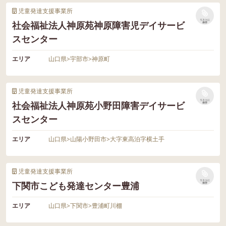
児童発達支援事業所
リストに
社会福祉法人神原苑神原障害児デイサービ
保存
スセンター
エリア
山口県
>
宇部市
>
神原町
児童発達支援事業所
リストに
社会福祉法人神原苑小野田障害デイサービ
保存
スセンター
エリア
山口県
>
山陽小野田市
>
大字東高泊字横土手
児童発達支援事業所
リストに
下関市こども発達センター豊浦
保存
エリア
山口県
>
下関市
>
豊浦町川棚