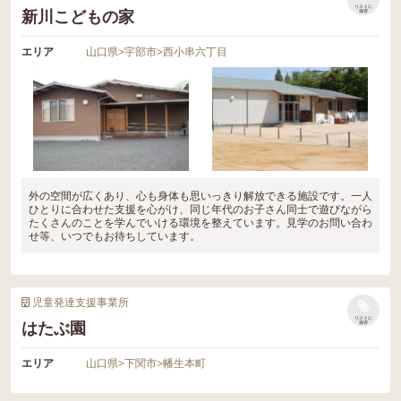
リストに
新川こどもの家
保存
エリア
山口県
>
宇部市
>
西小串六丁目
外の空間が広くあり、心も身体も思いっきり解放できる施設です。一人
ひとりに合わせた支援を心がけ、同じ年代のお子さん同士で遊びながら
たくさんのことを学んでいける環境を整えています。見学のお問い合わ
せ等、いつでもお待ちしています。
児童発達支援事業所
リストに
はたぶ園
保存
エリア
山口県
>
下関市
>
幡生本町