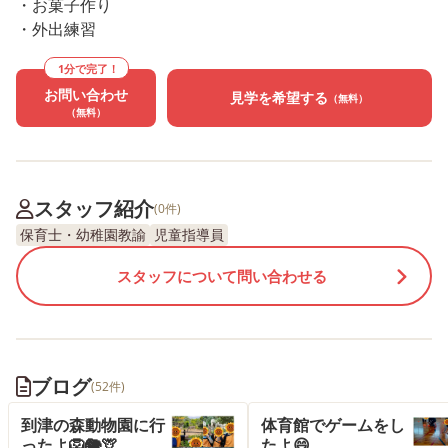
・お菓子作り
・外出練習
1分で完了！
お問い合わせ
見学を希望する
（無料）
（無料）
スタッフ紹介
(0件)
保育士・幼稚園教諭
児童指導員
スタッフについて問い合わせる
ブログ
(52件)
到津の森動物園に行
体育館でゲームをし
ったよ🦁🐘🦒
たよ😄