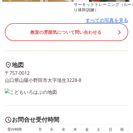
サーキットトレーニング（ルー
の？」と職員に尋ねたりし
り合いっこをしました😉
り体幹訓練）
て、会話も弾んでいました😄
た、言うこといっしょ、
すべての写真を見る
🎶 隣に遊園地のコーナーが
こと逆では、職員が伝え
あり、思わずそこに行って遊
葉と逆の方向に身体を動
教室の雰囲気について問い合わせる
びたいと言うお友達もいまし
ました。例えば、右とい
たが、「今日はみんなで動物
左に進むといった具合で
を見ます」という約束を思い
🫠 このようなレクレーシ
出し、切り替えることができ
ンは、友達みんなで競争
地図
ました✨ 良いお天気で、た
り、ルールを覚えて挑戦
くさん歩いてたくさんの動物
り、友だちと協力する思
〒757-0012
山口県山陽小野田市大字埴生3228-8
を見た子ども達😉 帰りの車内
育んだりして、楽しみな
ではうとうと…とお疲れの様
ら、成長に繋がっていき
でしたよ😴🍀 ※随時、見学
✨ また、身体作りのため
も受け付けています。お気軽
身体全部を使って動かす
にお問い合わせ下さい※ 児童
で、空間認知や平衡感覚
発達支援・放課後等デイサー
めたり、感覚を刺激する
お問合せ受付時間
ビス こどもいろはぶ 山陽小
から脳の活性化ににもつ
受付時間
月
火
水
木
金
土
日
祝
野田市大字埴生3228-8 0836-
り、精神面や頭脳面にも