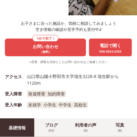
お子さまに合った施設か、気軽に相談してみましょう
空き情報の確認や見学予約も受付中♪
1分で完了！
電話で聞く
お問い合わせ
050-3623-2355
（無料）
※営業・調査を目的としたお問い合わせはご遠慮ください
山口県山陽小野田市大字埴生3228-8 埴生駅から
アクセス
1120m
受入障害
発達障害
知的障害
受入年齢
未就学
小学生
中学生
高校生
ブログ
利用者の声
写真
基礎情報
(52)
(0)
(8)