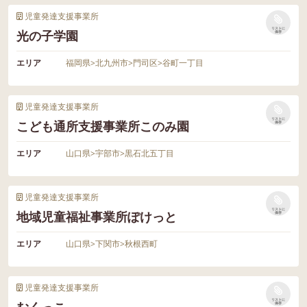
児童発達支援事業所
リストに
光の子学園
保存
エリア
福岡県
>
北九州市
>
門司区
>
谷町一丁目
児童発達支援事業所
リストに
こども通所支援事業所このみ園
保存
エリア
山口県
>
宇部市
>
黒石北五丁目
児童発達支援事業所
リストに
地域児童福祉事業所ぽけっと
保存
エリア
山口県
>
下関市
>
秋根西町
児童発達支援事業所
リストに
保存