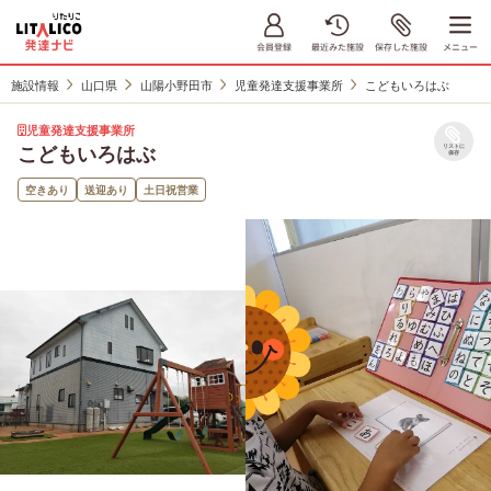
施設情報
山口県
山陽小野田市
児童発達支援事業所
こどもいろはぶ
児童発達支援事業所
こどもいろはぶ
リストに
保存
空きあり
送迎あり
土日祝営業