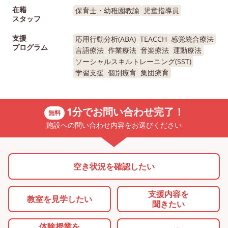
在籍
保育士・幼稚園教諭
児童指導員
スタッフ
支援
応用行動分析(ABA)
TEACCH
感覚統合療法
プログラム
言語療法
作業療法
音楽療法
運動療法
ソーシャルスキルトレーニング(SST)
学習支援
個別療育
集団療育
1分でお問い合わせ完了！
無料
施設への問い合わせ内容をお選びください
空き状況を確認したい
支援内容を
教室を
見学したい
聞きたい
体験授業を