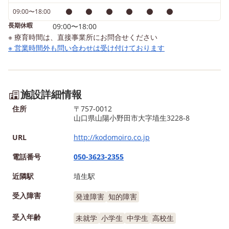
39- 7902
があると言われています
09:00〜18:00
成長段階にある子どもた
長期休暇
09:00〜18:00
広い空間で、思いっきり
※ 療育時間は、直接事業所にお問合せください
※ 営業時間外も問い合わせは受け付けております
を動かすことの大切さを
し、これからも沢山、身
動かす機会を作っていき
と思います😊😊😊 ※随
施設詳細情報
学も受け付けています。
住所
〒757-0012
軽にお問い合わせ下さい※
山口県山陽小野田市大字埴生3228-8
童発達支援・放課後等デ
URL
http://kodomoiro.co.jp
ービス こどもいろはぶ 山
小野田市大字埴生3228-8
電話番号
050-3623-2355
0836-39- 7902
近隣駅
埴生駅
受入障害
発達障害
知的障害
受入年齢
未就学
小学生
中学生
高校生