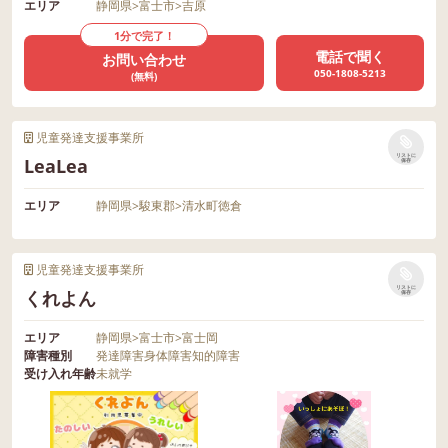
エリア
静岡県
>
富士市
>
吉原
1分で完了！
電話で聞く
お問い合わせ
050-1808-5213
(無料)
児童発達支援事業所
リストに
LeaLea
保存
エリア
静岡県
>
駿東郡
>
清水町徳倉
児童発達支援事業所
リストに
くれよん
保存
エリア
静岡県
>
富士市
>
富士岡
障害種別
発達障害
身体障害
知的障害
受け入れ年齢
未就学