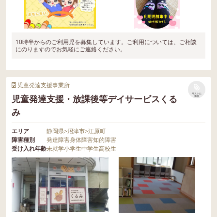
10時半からのご利用児を募集しています。ご利用については、ご相談
にのりますのでお気軽にご連絡ください。
児童発達支援事業所
リストに
児童発達支援・放課後等デイサービスくる
保存
み
エリア
静岡県
>
沼津市
>
江原町
障害種別
発達障害
身体障害
知的障害
受け入れ年齢
未就学
小学生
中学生
高校生