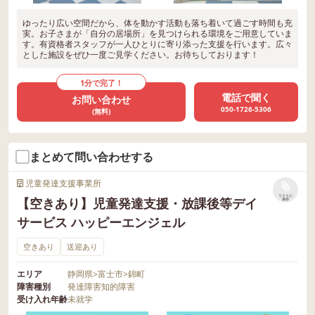
ゆったり広い空間だから、体を動かす活動も落ち着いて過ごす時間も充
実。お子さまが「自分の居場所」を見つけられる環境をご用意していま
す。有資格者スタッフが一人ひとりに寄り添った支援を行います。広々
とした施設をぜひ一度ご見学ください。お待ちしております！
1分で完了！
電話で聞く
お問い合わせ
050-1726-5306
(無料)
まとめて問い合わせする
児童発達支援事業所
リストに
【空きあり】児童発達支援・放課後等デイ
保存
サービス ハッピーエンジェル
空きあり
送迎あり
エリア
静岡県
>
富士市
>
錦町
障害種別
発達障害
知的障害
受け入れ年齢
未就学