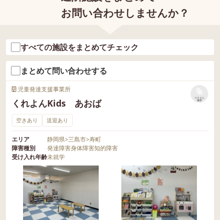
お問い合わせしませんか？
すべての施設をまとめてチェック
まとめて問い合わせする
児童発達支援事業所
リストに
くれよんKids あおば
保存
空きあり
送迎あり
エリア
静岡県
>
三島市
>
寿町
障害種別
発達障害
身体障害
知的障害
受け入れ年齢
未就学