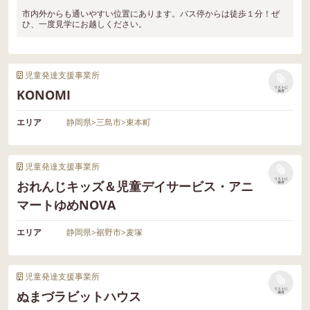
市内外からも通いやすい位置にあります。バス停からは徒歩１分！ぜ
ひ、一度見学にお越しください。
児童発達支援事業所
リストに
KONOMI
保存
エリア
静岡県
>
三島市
>
東本町
児童発達支援事業所
リストに
おれんじキッズ＆児童デイサービス・アニ
保存
マートゆめNOVA
エリア
静岡県
>
裾野市
>
麦塚
児童発達支援事業所
リストに
ぬまづラビットハウス
保存