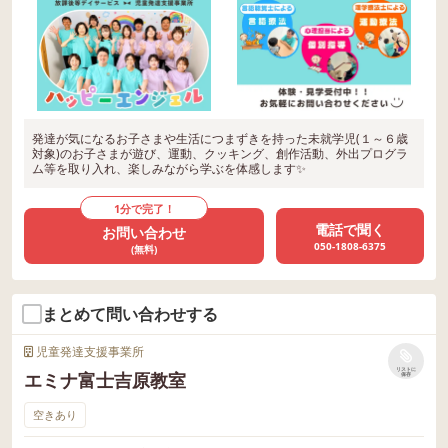
発達が気になるお子さまや生活につまずきを持った未就学児(１～６歳
対象)のお子さまが遊び、運動、クッキング、創作活動、外出プログラ
ム等を取り入れ、楽しみながら学ぶを体感します✨
1分で完了！
電話で聞く
お問い合わせ
050-1808-6375
(無料)
まとめて問い合わせする
児童発達支援事業所
リストに
エミナ富士吉原教室
保存
空きあり