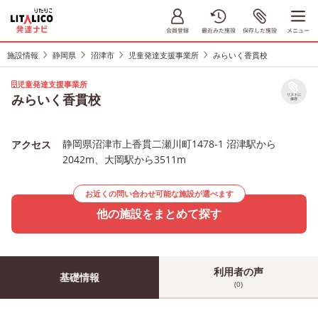
施設情報
静岡県
沼津市
児童発達支援事業所
みらいく香貫校
児童発達支援事業所
みらいく香貫校
リストに
保存
静岡県沼津市上香貫二瀬川町1478-1 沼津駅から
アクセス
2042m、大岡駅から3511m
お近くの問い合わせ可能な施設が選べます
他の施設をまとめて探す
利用者の声
基礎情報
(0)