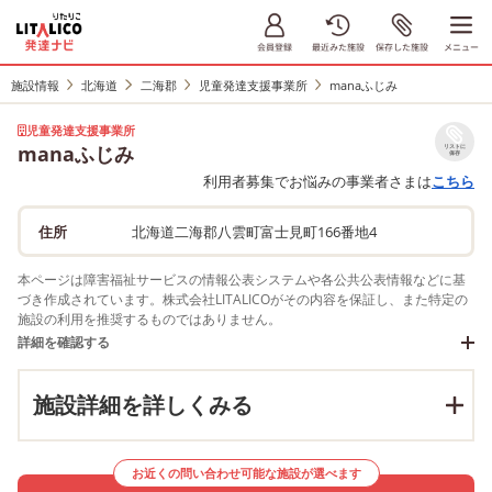
施設情報
北海道
二海郡
児童発達支援事業所
manaふじみ
児童発達支援事業所
manaふじみ
リストに
保存
利用者募集でお悩みの事業者さまは
こちら
住所
北海道二海郡八雲町富士見町166番地4
本ページは障害福祉サービスの情報公表システムや各公共公表情報などに基
づき作成されています。株式会社LITALICOがその内容を保証し、また特定の
施設の利用を推奨するものではありません。
詳細を確認する
施設詳細を詳しくみる
お近くの問い合わせ可能な施設が選べます