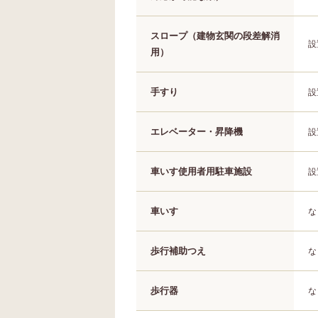
スロープ（建物玄関の段差解消
設
用）
手すり
設
エレベーター・昇降機
設
車いす使用者用駐車施設
設
車いす
な
歩行補助つえ
な
歩行器
な