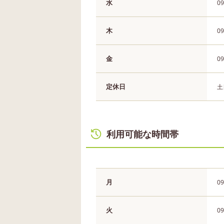
水
09
木
09
金
09
定休日
土
利用可能な時間帯
月
09
火
09