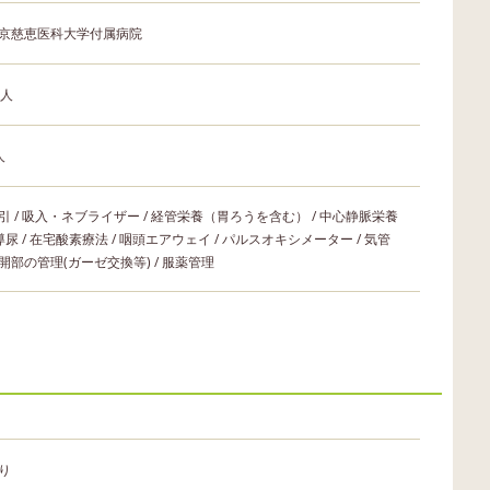
京慈恵医科大学付属病院
2人
人
引 / 吸入・ネブライザー / 経管栄養（胃ろうを含む） / 中心静脈栄養
 導尿 / 在宅酸素療法 / 咽頭エアウェイ / パルスオキシメーター / 気管
開部の管理(ガーゼ交換等) / 服薬管理
り