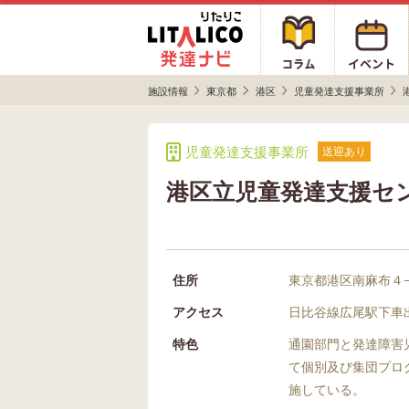
施設情報
東京都
港区
児童発達支援事業所
児童発達支援事業所
送迎あり
港区立児童発達支援セ
住所
東京都港区南麻布４−
アクセス
日比谷線広尾駅下車出
特色
通園部門と発達障害
て個別及び集団プロ
施している。