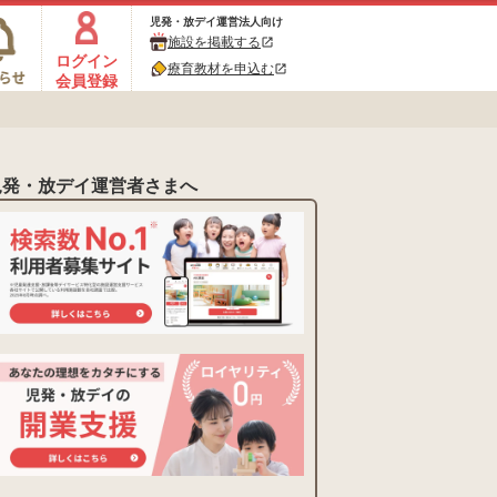
児発・放デイ運営法人向け
施設を掲載する
open_in_new
ログイン
療育教材を申込む
open_in_new
会員登録
児発・放デイ運営者さまへ