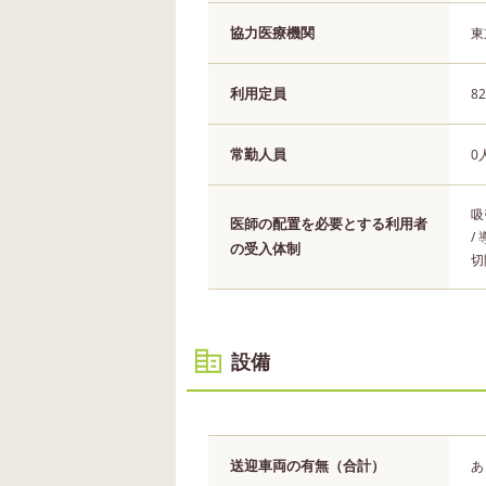
協力医療機関
東
利用定員
8
常勤人員
0
吸
医師の配置を必要とする利用者
/
の受入体制
切
設備
送迎車両の有無（合計）
あ