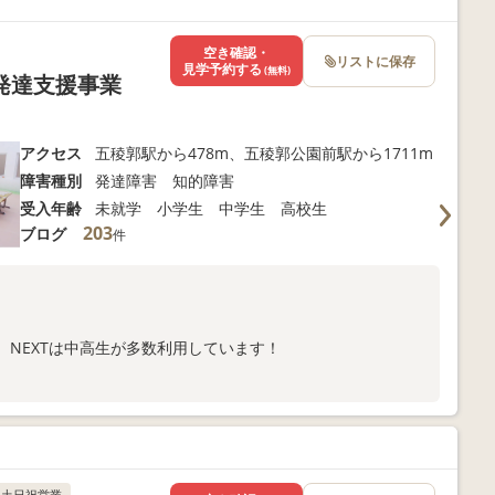
空き確認・
リストに保存
見学予約する
(無料)
発達支援事業
アクセス
五稜郭駅から478m、五稜郭公園前駅から1711m
障害種別
発達障害 知的障害
受入年齢
未就学 小学生 中学生 高校生
203
ブログ
件
、NEXTは中高生が多数利用しています！
ぐん自信も育てていきます！
お問い合わせください＾＾
土日祝営業