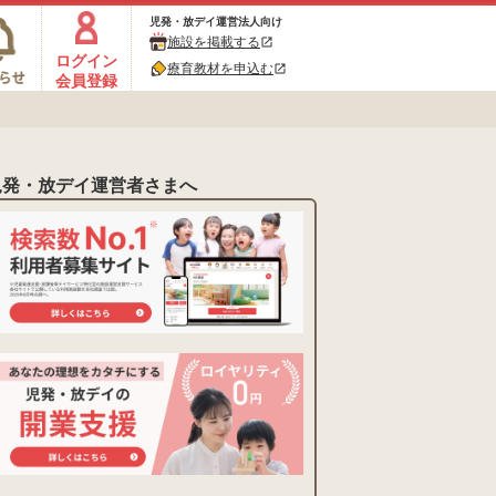
児発・放デイ運営法人向け
施設を掲載する
open_in_new
ログイン
療育教材を申込む
open_in_new
会員登録
児発・放デイ運営者さまへ