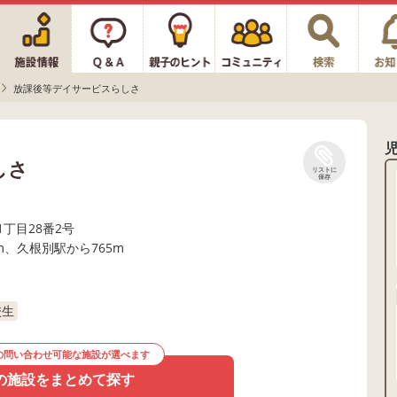
放課後等デイサービスらしさ
しさ
リストに
保存
丁目28番2号
m、久根別駅から765m
校生
の問い合わせ可能な施設が選べます
の施設をまとめて探す