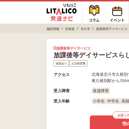
施設情報
北海道
北斗市
放課後等デイサービス
放課後等デイサービス
放課後等デイサービスら
送迎あり
土日祝営業
北海道北斗市久根別1
アクセス
東久根別駅から356
受入障害
発達障害
受入年齢
小学生
中学生
高
お近く
他