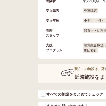
近隣駅
東久根別駅・久
受入障害
発達障害
受入年齢
小学生
中学生
在籍
保育士・幼稚
スタッフ
支援
感覚統合療法
プログラム
集団療育
現在この施設は、発
近隣施設をま
すべての施設をまとめてチェック