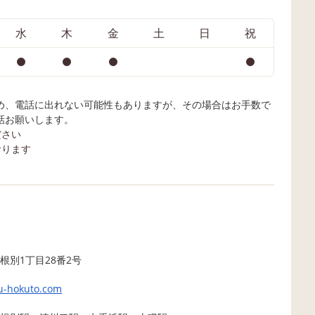
水
木
金
土
日
祝
め、電話に出れない可能性もありますが、その場合はお手数で
話お願いします。
ださい
おります
根別1丁目28番2号
ku-hokuto.com