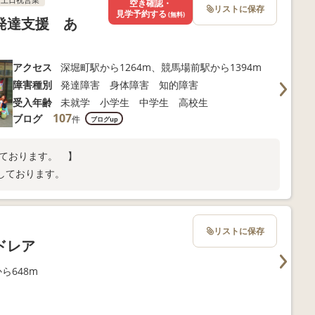
空き確認・
リストに保存
見学予約する
(無料)
発達支援 あ
アクセス
深堀町駅から1264m、競馬場前駅から1394m
障害種別
発達障害 身体障害 知的障害
受入年齢
未就学 小学生 中学生 高校生
107
ブログ
件
ブログup
ております。 】
しております。
リストに保存
ドレア
ら648m