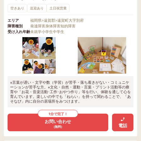
空きあり
送迎あり
土日祝営業
エリア
福岡県
>
遠賀郡
>
遠賀町大字別府
障害種別
発達障害
身体障害
知的障害
受け入れ年齢
未就学
小学生
中学生
※言葉が遅い・文字や数（学習）が苦手・落ち着きがない・コミュニケ
ーションが苦手な方。※文化・自然・運動・言葉・プリント活動等の療
育や「お花・音楽活動･工作･おやつ作り」等を行い、体験を通して心を
育んでいます。楽しいの中でも「ねらい」を持って関わることで、「あ
そなび」内に自分の居場所をみつけます。
1分で完了！
お問い合わせ
電話
(無料)