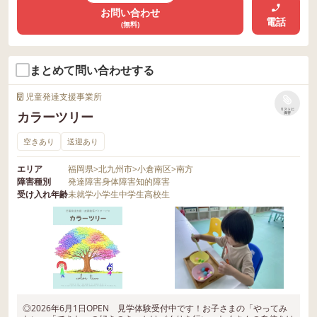
お問い合わせ
電話
(無料)
まとめて問い合わせする
児童発達支援事業所
リストに
カラーツリー
保存
空きあり
送迎あり
エリア
福岡県
>
北九州市
>
小倉南区
>
南方
障害種別
発達障害
身体障害
知的障害
受け入れ年齢
未就学
小学生
中学生
高校生
◎2026年6月1日OPEN 見学体験受付中です！お子さまの「やってみ