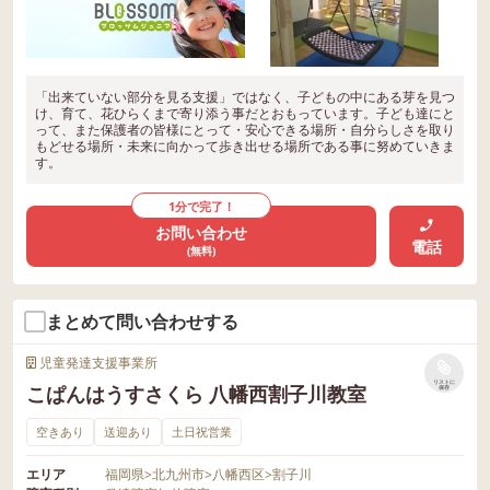
「出来ていない部分を見る支援」ではなく、子どもの中にある芽を見つ
け、育て、花ひらくまで寄り添う事だとおもっています。子ども達にと
って、また保護者の皆様にとって・安心できる場所・自分らしさを取り
もどせる場所・未来に向かって歩き出せる場所である事に努めていきま
す。
1分で完了！
お問い合わせ
電話
(無料)
まとめて問い合わせする
児童発達支援事業所
リストに
こぱんはうすさくら 八幡西割子川教室
保存
空きあり
送迎あり
土日祝営業
エリア
福岡県
>
北九州市
>
八幡西区
>
割子川