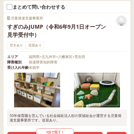
まとめて問い合わせする
児童発達支援事業所
リストに
すぎのみJUMP（令和6年9月1日オープン
保存
見学受付中）
空きあり
送迎あり
エリア
福岡県
>
北九州市
>
八幡東区
>
荒生田
障害種別
発達障害
知的障害
受け入れ年齢
未就学
50年保育園を営んでいる社会福祉法人杉の実福祉会が運営する児童発
達支援事業所です。送迎あり。
1分で完了！