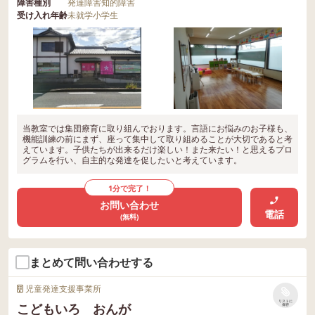
障害種別
発達障害
知的障害
受け入れ年齢
未就学
小学生
当教室では集団療育に取り組んでおります。言語にお悩みのお子様も、
機能訓練の前にまず、座って集中して取り組めることが大切であると考
えています。子供たちが出来るだけ楽しい！また来たい！と思えるプロ
グラムを行い、自主的な発達を促したいと考えています。
1分で完了！
お問い合わせ
電話
(無料)
まとめて問い合わせする
児童発達支援事業所
リストに
こどもいろ おんが
保存