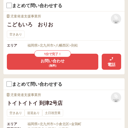
まとめて問い合わせする
児童発達支援事業所
リストに
こどもいろ おりお
保存
空きあり
エリア
福岡県
>
北九州市
>
八幡西区
>
則松
1分で完了！
お問い合わせ
電話
(無料)
まとめて問い合わせする
児童発達支援事業所
リストに
トイトイトイ 到津2号店
保存
空きあり
送迎あり
土日祝営業
エリア
福岡県
>
北九州市
>
小倉北区
>
金鶏町