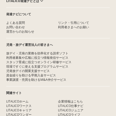
LITALICO発達ナビとは
発達ナビについて
よくある質問
リンク・引用について
お問い合わせ
利用者さまへのお願い
運営からのお知らせ
児発・放デイ運営法人の皆さまへ
放デイ・児発の業務を効率化する請求ソフト
利用者募集や広報に役立つ情報発信サービス
スタッフ育成に役立つオンライン研修サービス
現場ですぐに使える支援プログラムサービス
児発放デイの開業支援サービス
資金繰りを助ける早期入金サービス
事業譲渡・売買を助けるM&A仲介サービス
関連サイト
LITALICOホーム
企業情報はこちら
LITALICOワークス
LITALICO仕事ナビ
LITALICOキャリア
LITALICOジュニア
LITALICOワンダー
LITALICOライフ