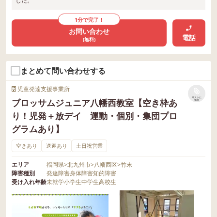
した。
1分で完了！
お問い合わせ
電話
(無料)
まとめて問い合わせする
児童発達支援事業所
リストに
ブロッサムジュニア八幡西教室【空き枠あ
保存
り！児発＋放デイ 運動・個別・集団プロ
グラムあり】
空きあり
送迎あり
土日祝営業
エリア
福岡県
>
北九州市
>
八幡西区
>
竹末
障害種別
発達障害
身体障害
知的障害
受け入れ年齢
未就学
小学生
中学生
高校生