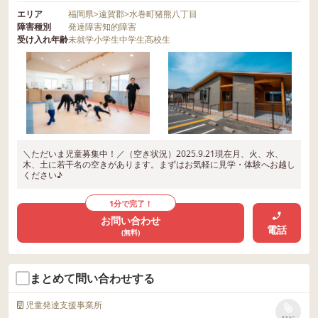
エリア
福岡県
>
遠賀郡
>
水巻町猪熊八丁目
障害種別
発達障害
知的障害
受け入れ年齢
未就学
小学生
中学生
高校生
＼ただいま児童募集中！／（空き状況）2025.9.21現在月、火、水、
木、土に若干名の空きがあります。まずはお気軽に見学・体験へお越し
ください♪
1分で完了！
お問い合わせ
電話
(無料)
まとめて問い合わせする
児童発達支援事業所
リストに