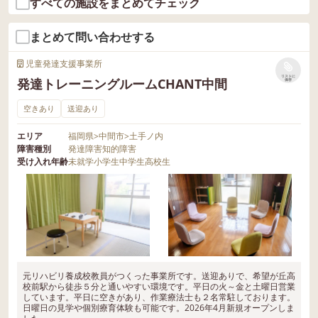
すべての施設をまとめてチェック
まとめて問い合わせする
児童発達支援事業所
リストに
発達トレーニングルームCHANT中間
保存
空きあり
送迎あり
エリア
福岡県
>
中間市
>
土手ノ内
障害種別
発達障害
知的障害
受け入れ年齢
未就学
小学生
中学生
高校生
元リハビリ養成校教員がつくった事業所です。送迎ありで、希望が丘高
校前駅から徒歩５分と通いやすい環境です。平日の火～金と土曜日営業
しています。平日に空きがあり、作業療法士も２名常駐しております。
日曜日の見学や個別療育体験も可能です。2026年4月新規オープンしま