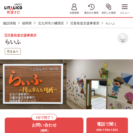
施設情報
福岡県
北九州市八幡西区
児童発達支援事業所
らいふ
児童発達支援事業所
らいふ
リストに
保存
空きあり
1分で完了！
電話で聞く
お問い合わせ
050-1784-1353
（無料）