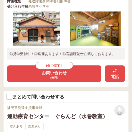
障害種別
発達障害
身体障害
知的障害
受け入れ年齢
未就学
小学生
◎見学受付中！◎送迎あります！◎言語聴覚士在籍しております。
1分で完了！
お問い合わせ
電話
(無料)
まとめて問い合わせする
児童発達支援事業所
リストに
運動療育センター ぐらんど（水巻教室）
保存
空きあり
送迎あり