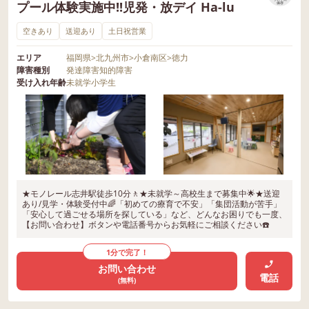
プール体験実施中!!児発・放デイ Ha-lu
保存
空きあり
送迎あり
土日祝営業
エリア
福岡県
>
北九州市
>
小倉南区
>
徳力
障害種別
発達障害
知的障害
受け入れ年齢
未就学
小学生
★モノレール志井駅徒歩10分🚶★未就学～高校生まで募集中🌟★送迎
あり/見学・体験受付中🌈「初めての療育で不安」「集団活動が苦手」
「安心して過ごせる場所を探している」など、どんなお困りでも一度、
【お問い合わせ】ボタンや電話番号からお気軽にご相談ください☎️
1分で完了！
お問い合わせ
電話
(無料)