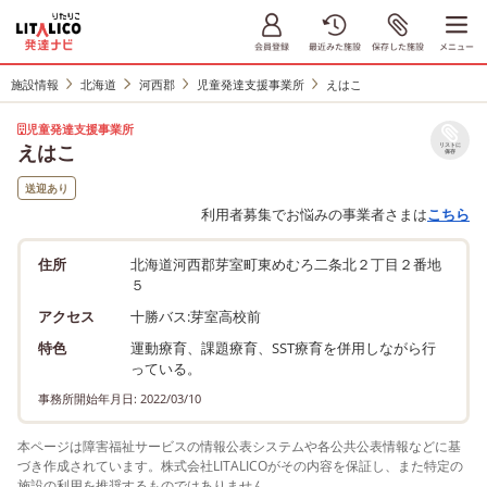
施設情報
北海道
河西郡
児童発達支援事業所
えはこ
児童発達支援事業所
えはこ
リストに
保存
送迎あり
利用者募集でお悩みの事業者さまは
こちら
住所
北海道河西郡芽室町東めむろ二条北２丁目２番地
５
アクセス
十勝バス:芽室高校前
特色
運動療育、課題療育、SST療育を併用しながら行
っている。
事務所開始年月日: 2022/03/10
本ページは障害福祉サービスの情報公表システムや各公共公表情報などに基
づき作成されています。株式会社LITALICOがその内容を保証し、また特定の
施設の利用を推奨するものではありません。