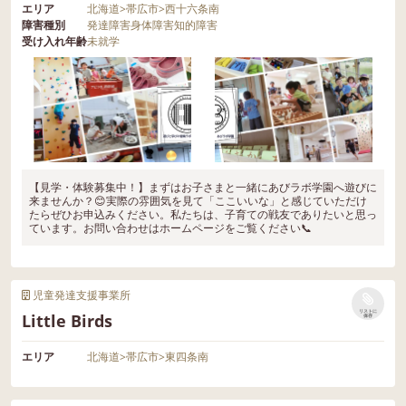
エリア
北海道
>
帯広市
>
西十六条南
障害種別
発達障害
身体障害
知的障害
受け入れ年齢
未就学
【見学・体験募集中！】まずはお子さまと一緒にあびラボ学園へ遊びに
来ませんか？😊実際の雰囲気を見て「ここいいな」と感じていただけ
たらぜひお申込みください。私たちは、子育ての戦友でありたいと思っ
ています。お問い合わせはホームページをご覧ください📞
児童発達支援事業所
リストに
Little Birds
保存
エリア
北海道
>
帯広市
>
東四条南