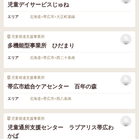
リストに
児童デイサービスじゅね
保存
エリア
北海道
>
帯広市
>
大正町基線
児童発達支援事業所
リストに
多機能型事業所 ひだまり
保存
エリア
北海道
>
帯広市
>
西二十条南
児童発達支援事業所
リストに
帯広市総合ケアセンター 百年の森
保存
エリア
北海道
>
帯広市
>
西八条南
児童発達支援事業所
リストに
児童通所支援センター ラブアリス帯広わ
保存
かば