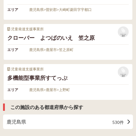
エリア
鹿児島県
>
曽於郡
>
大崎町菱田字宇都口
児童発達支援事業所
リストに
クローバー よつばのいえ 笠之原
保存
エリア
鹿児島県
>
鹿屋市
>
笠之原町
児童発達支援事業所
リストに
多機能型事業所すてっぷ
保存
エリア
鹿児島県
>
鹿屋市
>
上野町
この施設のある都道府県から探す
鹿児島県
530件