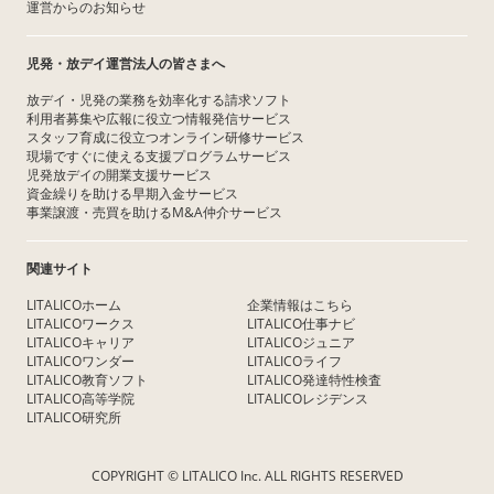
運営からのお知らせ
児発・放デイ運営法人の皆さまへ
放デイ・児発の業務を効率化する請求ソフト
利用者募集や広報に役立つ情報発信サービス
スタッフ育成に役立つオンライン研修サービス
現場ですぐに使える支援プログラムサービス
児発放デイの開業支援サービス
資金繰りを助ける早期入金サービス
事業譲渡・売買を助けるM&A仲介サービス
関連サイト
LITALICOホーム
企業情報はこちら
LITALICOワークス
LITALICO仕事ナビ
LITALICOキャリア
LITALICOジュニア
LITALICOワンダー
LITALICOライフ
LITALICO教育ソフト
LITALICO発達特性検査
LITALICO高等学院
LITALICOレジデンス
LITALICO研究所
COPYRIGHT © LITALICO Inc. ALL RIGHTS RESERVED