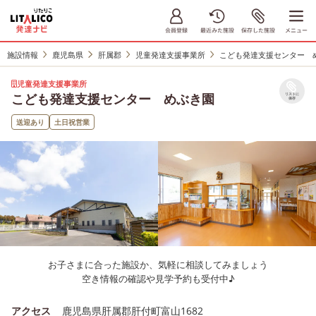
施設情報
鹿児島県
肝属郡
児童発達支援事業所
こども発達支援センター 
児童発達支援事業所
こども発達支援センター めぶき園
リストに
保存
送迎あり
土日祝営業
お子さまに合った施設か、気軽に相談してみましょう
空き情報の確認や見学予約も受付中♪
アクセス
鹿児島県肝属郡肝付町富山1682