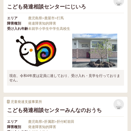
リストに
こども発達相談センターにじいろ
保存
エリア
鹿児島県
>
鹿屋市
>
打馬
障害種別
発達障害
知的障害
受け入れ年齢
未就学
小学生
中学生
高校生
現在、令和4年度は定員に達しており、受け入れ・見学を行っておりま
せん。
児童発達支援事業所
リストに
こども発達相談センターみんなのおうち
保存
エリア
鹿児島県
>
肝属郡
>
肝付町前田
障害種別
発達障害
知的障害