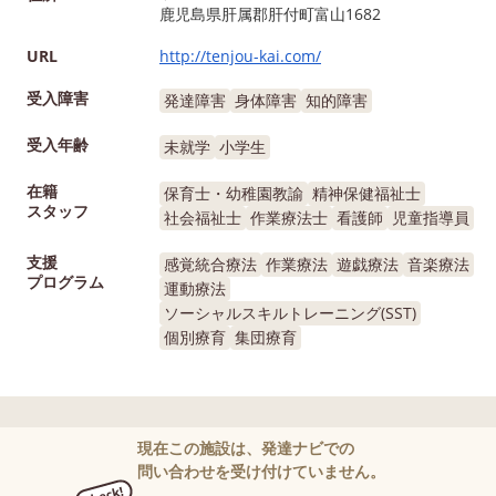
鹿児島県肝属郡肝付町富山1682
URL
http://tenjou-kai.com/
受入障害
発達障害
身体障害
知的障害
受入年齢
未就学
小学生
在籍
保育士・幼稚園教諭
精神保健福祉士
スタッフ
社会福祉士
作業療法士
看護師
児童指導員
支援
感覚統合療法
作業療法
遊戯療法
音楽療法
プログラム
運動療法
ソーシャルスキルトレーニング(SST)
個別療育
集団療育
現在この施設は、発達ナビでの
問い合わせを受け付けていません。