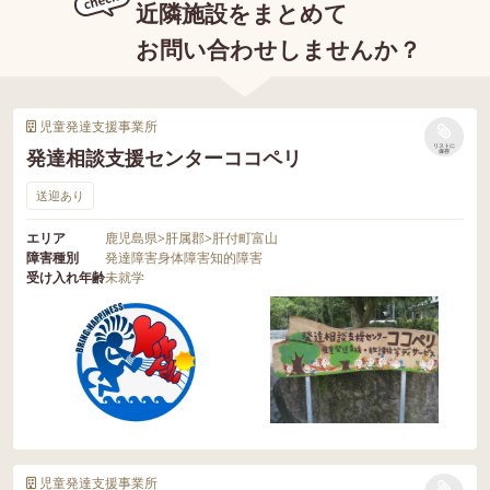
近隣施設をまとめて
お問い合わせしませんか？
児童発達支援事業所
リストに
発達相談支援センターココペリ
保存
送迎あり
エリア
鹿児島県
>
肝属郡
>
肝付町富山
障害種別
発達障害
身体障害
知的障害
受け入れ年齢
未就学
児童発達支援事業所