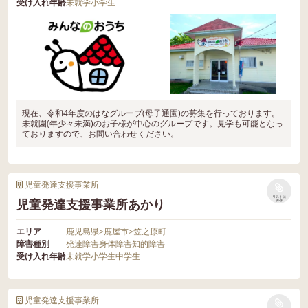
受け入れ年齢
未就学
小学生
現在、令和4年度のはなグループ(母子通園)の募集を行っております。
未就園(年少々未満)のお子様が中心のグループです。見学も可能となっ
ておりますので、お問い合わせください。
児童発達支援事業所
リストに
児童発達支援事業所あかり
保存
エリア
鹿児島県
>
鹿屋市
>
笠之原町
障害種別
発達障害
身体障害
知的障害
受け入れ年齢
未就学
小学生
中学生
児童発達支援事業所