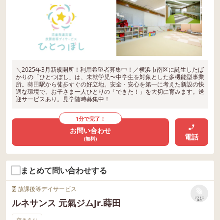
＼2025年3月新規開所！利用希望者募集中！／横浜市南区に誕生したば
かりの「ひとつぼし」は、未就学児〜中学生を対象とした多機能型事業
所。蒔田駅から徒歩すぐの好立地。安全・安心を第一に考えた新設の快
適な環境で、お子さま一人ひとりの「できた！」を大切に育みます。送
迎サービスあり。見学随時募集中！
1分で完了！
お問い合わせ
電話
(無料)
まとめて問い合わせする
放課後等デイサービス
リストに
ルネサンス 元氣ジムJr.蒔田
保存
空きあり