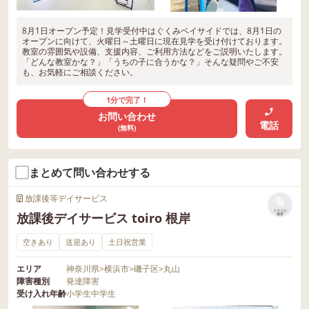
8月1日オープン予定！見学受付中はぐくみベイサイドでは、8月1日の
オープンに向けて、火曜日～土曜日に現在見学を受け付けております。
教室の雰囲気や設備、支援内容、ご利用方法などをご説明いたします。
「どんな教室かな？」「うちの子に合うかな？」そんな疑問やご不安
も、お気軽にご相談ください。
1分で完了！
お問い合わせ
電話
(無料)
まとめて問い合わせする
放課後等デイサービス
リストに
放課後デイサービス toiro 根岸
保存
空きあり
送迎あり
土日祝営業
エリア
神奈川県
>
横浜市
>
磯子区
>
丸山
障害種別
発達障害
受け入れ年齢
小学生
中学生