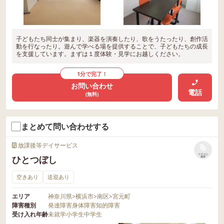
子どもたち同士が集まり、楽器を演奏したり、歌をうたったり、創作活
動を行なったり。遊んで学べる場を提供することで、子どもたちの成長
を支援しています。まずは１度体験・見学にお越しください。
1分で完了！
お問い合わせ
電話
(無料)
まとめて問い合わせする
放課後等デイサービス
リストに
ひとつぼし
保存
空きあり
送迎あり
エリア
神奈川県
>
横浜市
>
南区
>
宮元町
障害種別
発達障害
身体障害
知的障害
受け入れ年齢
未就学
小学生
中学生