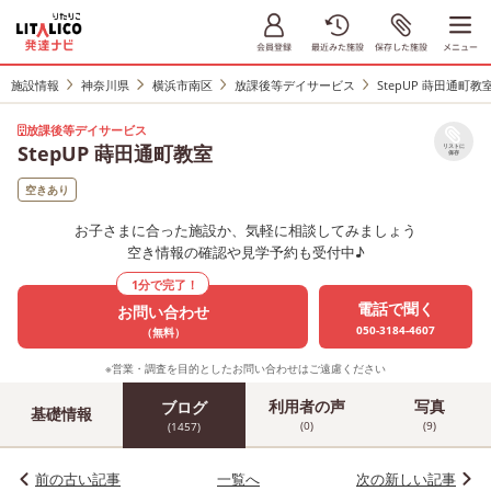
施設情報
神奈川県
横浜市南区
放課後等デイサービス
StepUP 蒔田通町教
放課後等デイサービス
StepUP 蒔田通町教室
リストに
保存
空きあり
お子さまに合った施設か、気軽に相談してみましょう
空き情報の確認や見学予約も受付中♪
1分で完了！
電話で聞く
お問い合わせ
050-3184-4607
（無料）
※営業・調査を目的としたお問い合わせはご遠慮ください
利用者の声
写真
ブログ
基礎情報
(0)
(9)
(1457)
前の古い記事
一覧へ
次の新しい記事