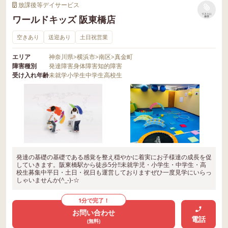
放課後等デイサービス
リストに
ワールドキッズ 阪東橋店
保存
空きあり
送迎あり
土日祝営業
エリア
神奈川県
>
横浜市
>
南区
>
真金町
障害種別
発達障害
身体障害
知的障害
受け入れ年齢
未就学
小学生
中学生
高校生
発達の基礎の基礎である感覚を整え穏やかに着実にお子様達の成長を促
していきます。阪東橋駅から徒歩5分!!未就学児・小学生・中学生・高
校生募集中平日・土日・祝日も運営しておりますぜひ一度見学にいらっ
しゃいませんか(^_-)-☆
1分で完了！
お問い合わせ
電話
(無料)