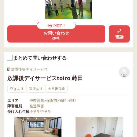
1分で完了！
お問い合わせ
電話
(無料)
まとめて問い合わせする
放課後等デイサービス
リストに
放課後デイサービスtoiro 蒔田
保存
空きあり
送迎あり
土日祝営業
エリア
神奈川県
>
横浜市
>
南区
>
通町
障害種別
発達障害
受け入れ年齢
小学生
中学生