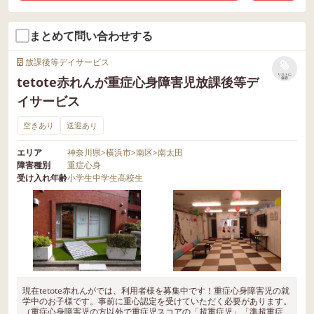
まとめて問い合わせする
放課後等デイサービス
リストに
tetote赤れんが重症心身障害児放課後等デ
保存
イサービス
空きあり
送迎あり
エリア
神奈川県
>
横浜市
>
南区
>
南太田
障害種別
重症心身
受け入れ年齢
小学生
中学生
高校生
現在tetote赤れんがでは、利用者様を募集中です！重症心身障害児の就
学中のお子様です。事前に重心認定を受けていただく必要があります。
（重症心身障害児の方以外で重症児スコアの「超重症児」「準超重症