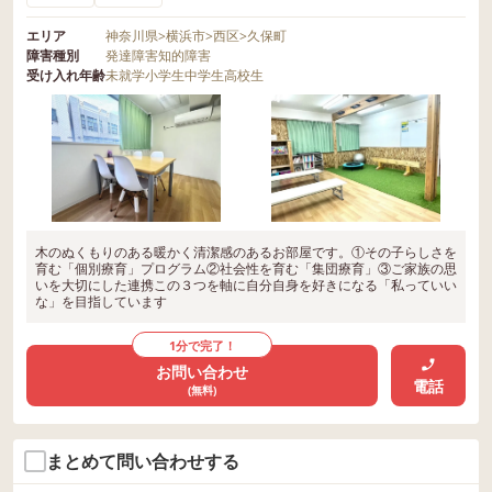
エリア
神奈川県
>
横浜市
>
西区
>
久保町
障害種別
発達障害
知的障害
受け入れ年齢
未就学
小学生
中学生
高校生
木のぬくもりのある暖かく清潔感のあるお部屋です。①その子らしさを
育む「個別療育」プログラム②社会性を育む「集団療育」③ご家族の思
いを大切にした連携この３つを軸に自分自身を好きになる「私っていい
な」を目指しています
1分で完了！
お問い合わせ
電話
(無料)
まとめて問い合わせする