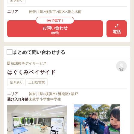
エリア
神奈川県
>
横浜市
>
南区
>
花之木町
1分で完了！
お問い合わせ
電話
(無料)
まとめて問い合わせする
放課後等デイサービス
リストに
はぐくみベイサイド
保存
空きあり
土日祝営業
エリア
神奈川県
>
横浜市
>
港南区
>
最戸
受け入れ年齢
未就学
小学生
中学生