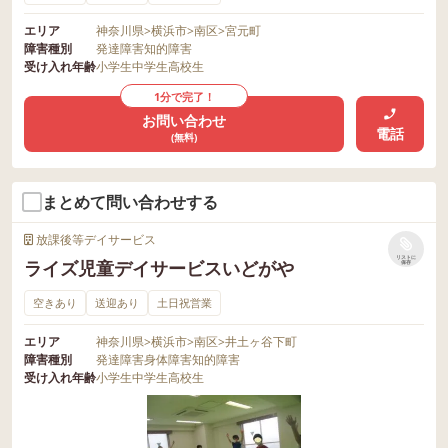
エリア
神奈川県
>
横浜市
>
南区
>
宮元町
障害種別
発達障害
知的障害
受け入れ年齢
小学生
中学生
高校生
1分で完了！
お問い合わせ
電話
(無料)
まとめて問い合わせする
放課後等デイサービス
リストに
ライズ児童デイサービスいどがや
保存
空きあり
送迎あり
土日祝営業
エリア
神奈川県
>
横浜市
>
南区
>
井土ヶ谷下町
障害種別
発達障害
身体障害
知的障害
受け入れ年齢
小学生
中学生
高校生