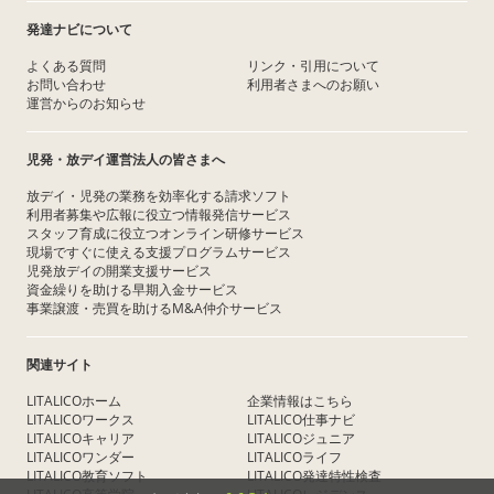
発達ナビについて
よくある質問
リンク・引用について
お問い合わせ
利用者さまへのお願い
運営からのお知らせ
児発・放デイ運営法人の皆さまへ
放デイ・児発の業務を効率化する請求ソフト
利用者募集や広報に役立つ情報発信サービス
スタッフ育成に役立つオンライン研修サービス
現場ですぐに使える支援プログラムサービス
児発放デイの開業支援サービス
資金繰りを助ける早期入金サービス
事業譲渡・売買を助けるM&A仲介サービス
関連サイト
LITALICOホーム
企業情報はこちら
LITALICOワークス
LITALICO仕事ナビ
LITALICOキャリア
LITALICOジュニア
LITALICOワンダー
LITALICOライフ
LITALICO教育ソフト
LITALICO発達特性検査