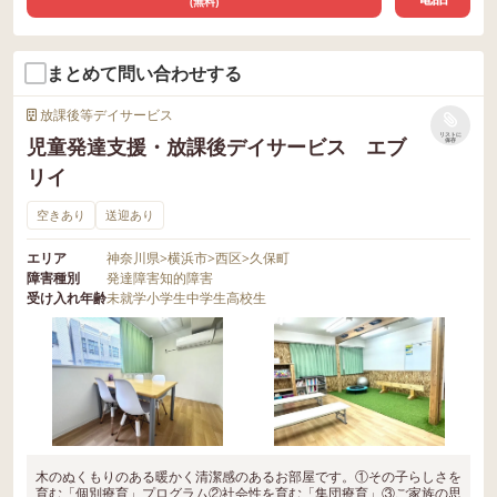
(無料)
まとめて問い合わせする
放課後等デイサービス
リストに
児童発達支援・放課後デイサービス エブ
保存
リイ
空きあり
送迎あり
エリア
神奈川県
>
横浜市
>
西区
>
久保町
障害種別
発達障害
知的障害
受け入れ年齢
未就学
小学生
中学生
高校生
木のぬくもりのある暖かく清潔感のあるお部屋です。①その子らしさを
育む「個別療育」プログラム②社会性を育む「集団療育」③ご家族の思