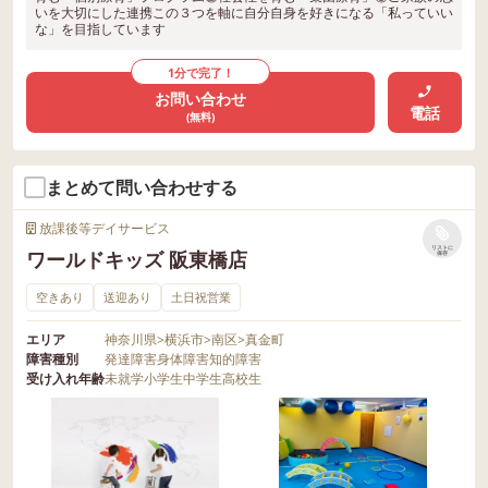
いを大切にした連携この３つを軸に自分自身を好きになる「私っていい
な」を目指しています
1分で完了！
お問い合わせ
電話
(無料)
まとめて問い合わせする
放課後等デイサービス
リストに
ワールドキッズ 阪東橋店
保存
空きあり
送迎あり
土日祝営業
エリア
神奈川県
>
横浜市
>
南区
>
真金町
障害種別
発達障害
身体障害
知的障害
受け入れ年齢
未就学
小学生
中学生
高校生