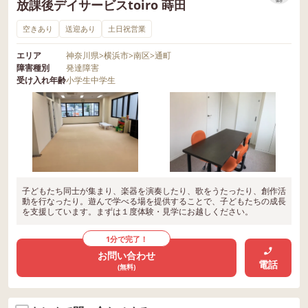
放課後デイサービスtoiro 蒔田
保存
空きあり
送迎あり
土日祝営業
エリア
神奈川県
>
横浜市
>
南区
>
通町
障害種別
発達障害
受け入れ年齢
小学生
中学生
子どもたち同士が集まり、楽器を演奏したり、歌をうたったり、創作活
動を行なったり。遊んで学べる場を提供することで、子どもたちの成長
を支援しています。まずは１度体験・見学にお越しください。
1分で完了！
お問い合わせ
電話
(無料)