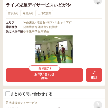
リストに
ライズ児童デイサービスいどがや
保存
空きあり
送迎あり
土日祝営業
エリア
神奈川県
>
横浜市
>
南区
>
井土ヶ谷下町
障害種別
発達障害
身体障害
知的障害
受け入れ年齢
小学生
中学生
高校生
1分で完了！
お問い合わせ
電話
(無料)
まとめて問い合わせする
放課後等デイサービス
リストに