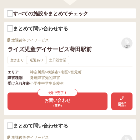
すべての施設をまとめてチェック
まとめて問い合わせする
放課後等デイサービス
リストに
ライズ児童デイサービス蒔田駅前
保存
空きあり
送迎あり
土日祝営業
エリア
神奈川県
>
横浜市
>
南区
>
宮元町
障害種別
発達障害
知的障害
受け入れ年齢
小学生
中学生
高校生
1分で完了！
お問い合わせ
電話
(無料)
まとめて問い合わせする
放課後等デイサービス