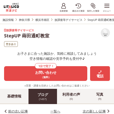
施設情報
神奈川県
横浜市南区
放課後等デイサービス
StepUP 蒔田通町教
放課後等デイサービス
StepUP 蒔田通町教室
リストに
保存
空きあり
お子さまに合った施設か、気軽に相談してみましょう
空き情報の確認や見学予約も受付中♪
1分で完了！
お問い合わせ
電話
（無料）
※営業・調査を目的としたお問い合わせはご遠慮ください
利用者の声
写真
ブログ
基礎情報
(0)
(9)
(1457)
前の古い記事
一覧へ
次の新しい記事