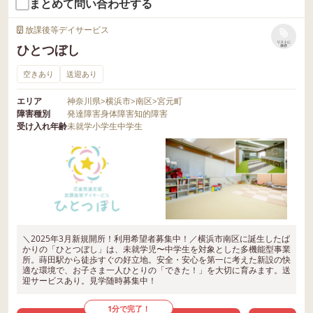
まとめて問い合わせする
放課後等デイサービス
リストに
ひとつぼし
保存
空きあり
送迎あり
エリア
神奈川県
>
横浜市
>
南区
>
宮元町
障害種別
発達障害
身体障害
知的障害
受け入れ年齢
未就学
小学生
中学生
＼2025年3月新規開所！利用希望者募集中！／横浜市南区に誕生したば
かりの「ひとつぼし」は、未就学児〜中学生を対象とした多機能型事業
所。蒔田駅から徒歩すぐの好立地。安全・安心を第一に考えた新設の快
適な環境で、お子さま一人ひとりの「できた！」を大切に育みます。送
迎サービスあり。見学随時募集中！
1分で完了！