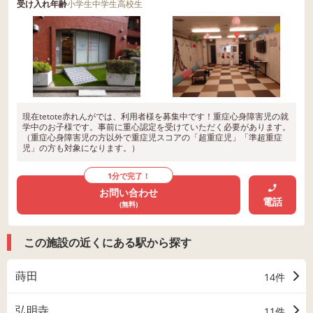
受け入れ年齢
小学生
中学生
高校生
現在tetote赤れんがでは、利用者様を募集中です！重症心身障害児の就
学中のお子様です。事前に重心認定を受けていただく必要があります。
（重症心身障害児の方以外で重症児スコアの「超重症児」「準超重症
児」の方も対象になります。）
1分で完了！
お問い合わせ
電話
(無料)
この施設の近くにある駅から探す
蒔田
14件
弘明寺
11件