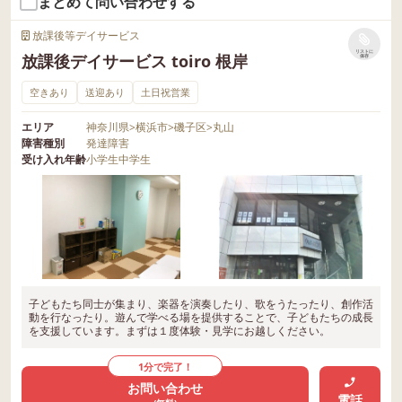
まとめて問い合わせする
放課後等デイサービス
リストに
放課後デイサービス toiro 根岸
保存
空きあり
送迎あり
土日祝営業
エリア
神奈川県
>
横浜市
>
磯子区
>
丸山
障害種別
発達障害
受け入れ年齢
小学生
中学生
子どもたち同士が集まり、楽器を演奏したり、歌をうたったり、創作活
動を行なったり。遊んで学べる場を提供することで、子どもたちの成長
を支援しています。まずは１度体験・見学にお越しください。
1分で完了！
お問い合わせ
電話