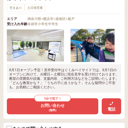
空きあり
土日祝営業
エリア
神奈川県
>
横浜市
>
港南区
>
最戸
受け入れ年齢
未就学
小学生
中学生
8月1日オープン予定！見学受付中はぐくみベイサイドでは、8月1日の
オープンに向けて、火曜日～土曜日に現在見学を受け付けております。
教室の雰囲気や設備、支援内容、ご利用方法などをご説明いたします。
「どんな教室かな？」「うちの子に合うかな？」そんな疑問やご不安
も、お気軽にご相談ください。
1分で完了！
お問い合わせ
電話
(無料)