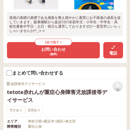
発達の基礎の基礎である感覚を整え穏やかに着実にお子様達の成長を促
していきます。阪東橋駅から徒歩5分!!未就学児・小学生・中学生・高
校生募集中平日・土日・祝日も運営しておりますぜひ一度見学にいらっ
しゃいませんか(^_-)-☆
1分で完了！
お問い合わせ
電話
(無料)
まとめて問い合わせする
放課後等デイサービス
リストに
tetote赤れんが重症心身障害児放課後等デ
保存
イサービス
空きあり
送迎あり
エリア
神奈川県
>
横浜市
>
南区
>
南太田
障害種別
重症心身