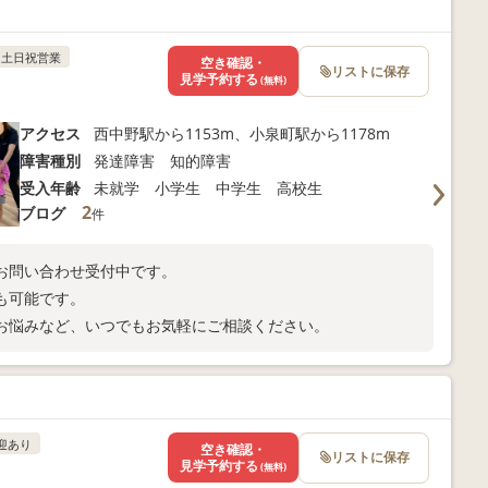
土日祝営業
空き確認・
リストに保存
見学予約する
(無料)
アクセス
西中野駅から1153m、小泉町駅から1178m
障害種別
発達障害 知的障害
受入年齢
未就学 小学生 中学生 高校生
2
ブログ
件
お問い合わせ受付中です。
も可能です。
お悩みなど、いつでもお気軽にご相談ください。
迎あり
空き確認・
リストに保存
見学予約する
(無料)