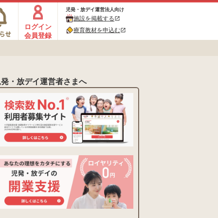
児発・放デイ運営法人向け
施設を掲載する
open_in_new
ログイン
療育教材を申込む
open_in_new
会員登録
児発・放デイ運営者さまへ