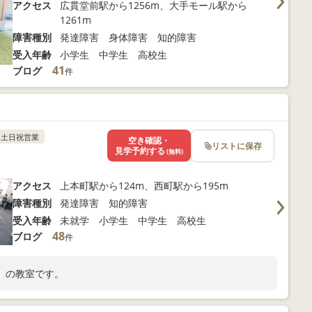
アクセス
広貫堂前駅から1256m、大手モール駅から
1261m
障害種別
発達障害 身体障害 知的障害
受入年齢
小学生 中学生 高校生
41
ブログ
件
土日祝営業
空き確認・
リストに保存
見学予約する
(無料)
アクセス
上本町駅から124m、西町駅から195m
障害種別
発達障害 知的障害
受入年齢
未就学 小学生 中学生 高校生
48
ブログ
件
」の教室です。