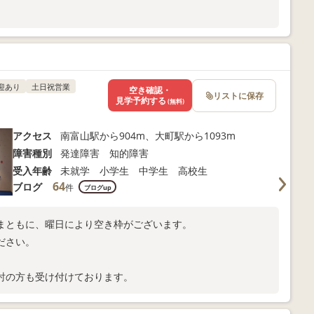
迎あり
土日祝営業
空き確認・
リストに保存
見学予約する
(無料)
アクセス
南富山駅から904m、大町駅から1093m
障害種別
発達障害 知的障害
受入年齢
未就学 小学生 中学生 高校生
64
ブログ
件
ブログup
まともに、曜日により空き枠がございます。
ださい。
討の方も受け付けております。