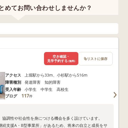
とめてお問い合わせしませんか？
空き確認・
リストに保存
見学予約する
(無料)
アクセス
上堀駅から33m、小杉駅から516m
障害種別
発達障害 知的障害
受入年齢
小学生 中学生 高校生
117
ブログ
件
。
、協調性や社会性を身につける機会を多く設けています。
継続支援A・B型事業所」があるため、将来の自立と成長をサ