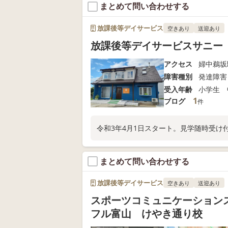
まとめて問い合わせする
放課後等デイサービス
空きあり
送迎あり
放課後等デイサービスサニー
アクセス
婦中鵜坂
障害種別
発達障害
受入年齢
小学生 
1
ブログ
件
令和3年4月1日スタート。見学随時受け
まとめて問い合わせする
放課後等デイサービス
空きあり
送迎あり
スポーツコミュニケーションス
フル富山 けやき通り校