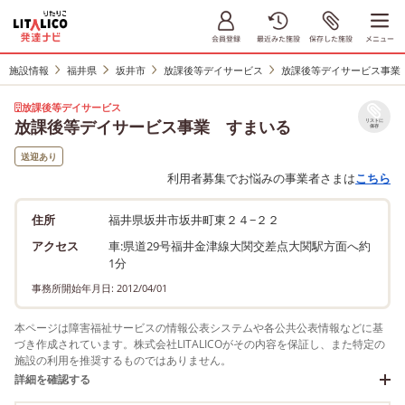
施設情報
福井県
坂井市
放課後等デイサービス
放課後等デイサービス事業
放課後等デイサービス
放課後等デイサービス事業 すまいる
リストに
保存
送迎あり
利用者募集でお悩みの事業者さまは
こちら
住所
福井県坂井市坂井町東２４−２２
アクセス
車:県道29号福井金津線大関交差点大関駅方面へ約
1分
事務所開始年月日: 2012/04/01
本ページは障害福祉サービスの情報公表システムや各公共公表情報などに基
づき作成されています。株式会社LITALICOがその内容を保証し、また特定の
施設の利用を推奨するものではありません。
詳細を確認する