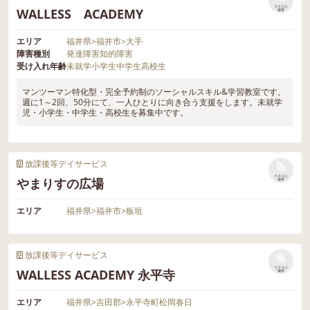
リストに
WALLESS ACADEMY
保存
エリア
福井県
>
福井市
>
大手
障害種別
発達障害
知的障害
受け入れ年齢
未就学
小学生
中学生
高校生
マンツーマン特化型・完全予約制のソーシャルスキル&学習教室です。
週に1～2回、50分にて、一人ひとりに向き合う支援をします。未就学
児・小学生・中学生・高校生を募集中です。
放課後等デイサービス
リストに
やまりすの広場
保存
エリア
福井県
>
福井市
>
板垣
放課後等デイサービス
リストに
WALLESS ACADEMY 永平寺
保存
エリア
福井県
>
吉田郡
>
永平寺町松岡春日