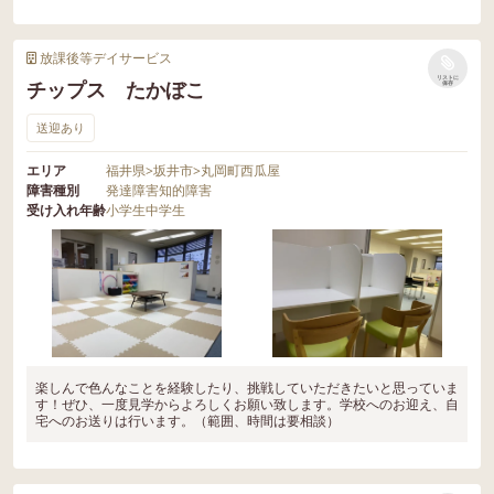
放課後等デイサービス
リストに
チップス たかぼこ
保存
送迎あり
エリア
福井県
>
坂井市
>
丸岡町西瓜屋
障害種別
発達障害
知的障害
受け入れ年齢
小学生
中学生
楽しんで色んなことを経験したり、挑戦していただきたいと思っていま
す！ぜひ、一度見学からよろしくお願い致します。学校へのお迎え、自
宅へのお送りは行います。（範囲、時間は要相談）