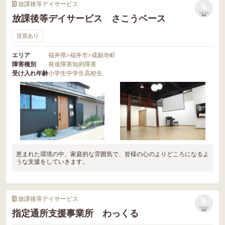
放課後等デイサービス
リストに
放課後等デイサービス さこうベース
保存
送迎あり
エリア
福井県
>
福井市
>
成願寺町
障害種別
発達障害
知的障害
受け入れ年齢
小学生
中学生
高校生
恵まれた環境の中、家庭的な雰囲気で、皆様の心のよりどころになるよ
うな支援をしていきます。
放課後等デイサービス
リストに
指定通所支援事業所 わっくる
保存