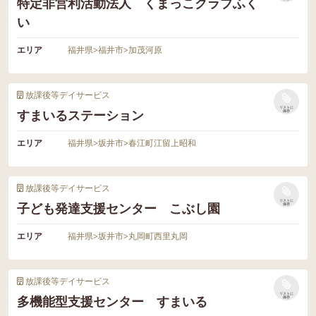
特定非営利活動法人 くまっこクラブふく
い
エリア
福井県
>
福井市
>
加茂河原
放課後等デイサービス
リストに
すまいるステーション
保存
エリア
福井県
>
坂井市
>
春江町江留上昭和
放課後等デイサービス
リストに
子ども発達支援センター こぶし園
保存
エリア
福井県
>
坂井市
>
丸岡町西里丸岡
放課後等デイサービス
リストに
多機能型支援センター すまいる
保存