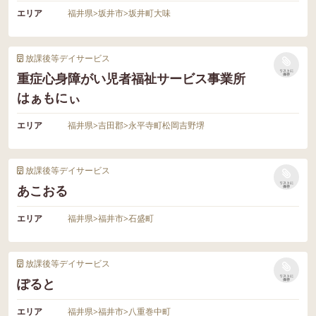
エリア
福井県
>
坂井市
>
坂井町大味
放課後等デイサービス
リストに
重症心身障がい児者福祉サービス事業所
保存
はぁもにぃ
エリア
福井県
>
吉田郡
>
永平寺町松岡吉野堺
放課後等デイサービス
リストに
あこおる
保存
エリア
福井県
>
福井市
>
石盛町
放課後等デイサービス
リストに
ぽると
保存
エリア
福井県
>
福井市
>
八重巻中町