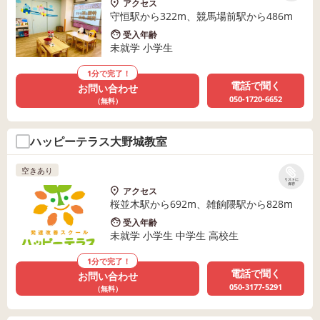
アクセス
守恒駅から322m、競馬場前駅から486m
受入年齢
未就学 小学生
1分で完了！
電話で聞く
お問い合わせ
050-1720-6652
（無料）
ハッピーテラス大野城教室
空きあり
リストに
保存
アクセス
桜並木駅から692m、雑餉隈駅から828m
受入年齢
未就学 小学生 中学生 高校生
1分で完了！
電話で聞く
お問い合わせ
050-3177-5291
（無料）