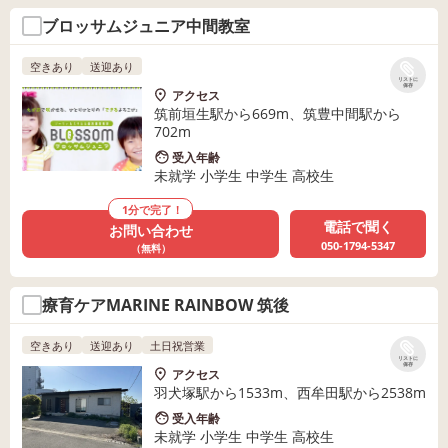
ブロッサムジュニア中間教室
空きあり
送迎あり
リストに
保存
アクセス
筑前垣生駅から669m、筑豊中間駅から
702m
受入年齢
未就学 小学生 中学生 高校生
1分で完了！
電話で聞く
お問い合わせ
050-1794-5347
（無料）
療育ケアMARINE RAINBOW 筑後
空きあり
送迎あり
土日祝営業
リストに
保存
アクセス
羽犬塚駅から1533m、西牟田駅から2538m
受入年齢
未就学 小学生 中学生 高校生