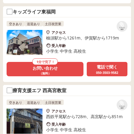
キッズライフ東福岡
空きあり
送迎あり
土日祝営業
リストに
保存
アクセス
柚須駅から1261m、伊賀駅から1719m
受入年齢
小学生 中学生 高校生
1分で完了！
電話で聞く
お問い合わせ
050-3503-9582
（無料）
療育支援エフ 西高宮教室
空きあり
送迎あり
土日祝営業
リストに
保存
アクセス
西鉄平尾駅から728m、高宮駅から851m
受入年齢
小学生 中学生 高校生