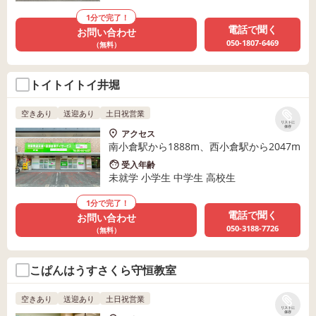
1分で完了！
電話で聞く
お問い合わせ
050-1807-6469
（無料）
トイトイトイ井堀
空きあり
送迎あり
土日祝営業
リストに
保存
アクセス
南小倉駅から1888m、西小倉駅から2047m
受入年齢
未就学 小学生 中学生 高校生
1分で完了！
電話で聞く
お問い合わせ
050-3188-7726
（無料）
こぱんはうすさくら守恒教室
空きあり
送迎あり
土日祝営業
リストに
保存