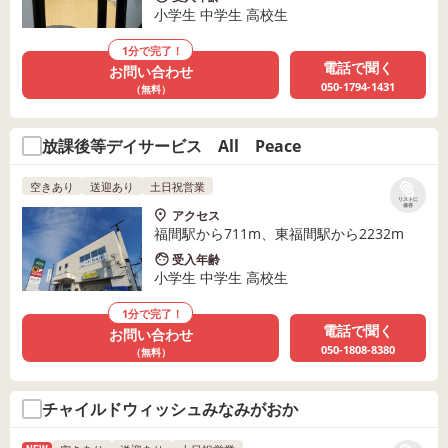
小学生 中学生 高校生
1分で完了！
電話で聞く
お問い合わせ
050-1794-1431
（無料）
放課後等デイサービス All Peace
空きあり
送迎あり
土日祝営業
リストに
保存
アクセス
福間駅から711m、東福間駅から2232m
受入年齢
小学生 中学生 高校生
1分で完了！
電話で聞く
お問い合わせ
050-1808-8380
（無料）
チャイルドウィッシュみなみがおか