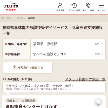
施設情報
>
福岡県
>
嘉穂郡
福岡県嘉穂郡の放課後等デイサービス・児童発達支援施設
一覧
福岡県 | 嘉穂郡
変更
地域・路線/駅
すべての施設カテゴリ
変更
詳細条件
検索条件を保存する
11
スタッフ募集中の施設一覧
件の施設（1-11件）
チェックした施設にまとめて問い合わせ（無料）
※営業・調査を目的としたお問い合わせはご遠慮ください
送迎あり
土日祝営業
リストに
運動療育センターりはなす
保存