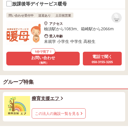
放課後等デイサービス暖母
問い合わせ受付中
送迎あり
土日祝営業
リストに
保存
アクセス
柚須駅から1083m、箱崎駅から2066m
受入年齢
未就学 小学生 中学生 高校生
1分で完了！
電話で聞く
お問い合わせ
050-3155-3205
（無料）
グループ特集
療育支援エフ
この法人の施設一覧を見る