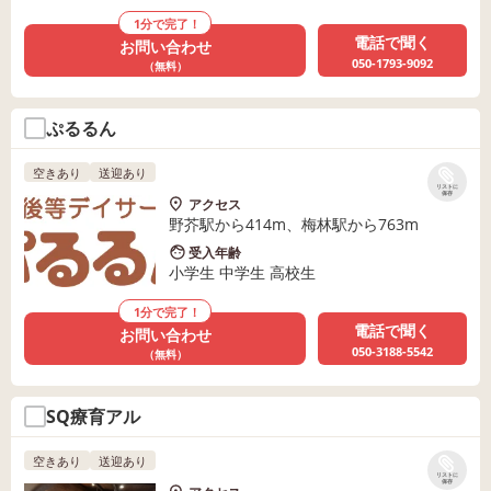
1分で完了！
電話で聞く
お問い合わせ
050-1793-9092
（無料）
ぷるるん
空きあり
送迎あり
リストに
保存
アクセス
野芥駅から414m、梅林駅から763m
受入年齢
小学生 中学生 高校生
1分で完了！
電話で聞く
お問い合わせ
050-3188-5542
（無料）
SQ療育アル
空きあり
送迎あり
リストに
保存