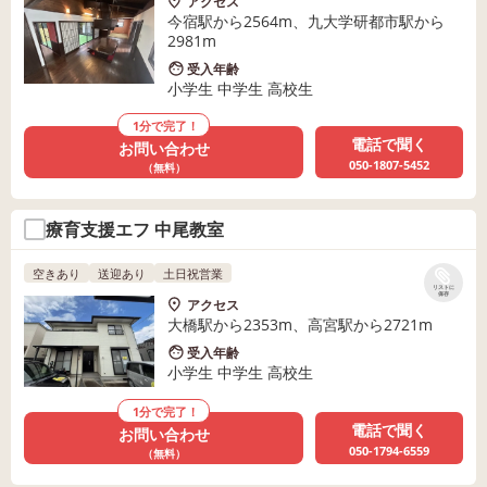
アクセス
今宿駅から2564m、九大学研都市駅から
2981m
受入年齢
小学生 中学生 高校生
1分で完了！
電話で聞く
お問い合わせ
050-1807-5452
（無料）
療育支援エフ 中尾教室
空きあり
送迎あり
土日祝営業
リストに
保存
アクセス
大橋駅から2353m、高宮駅から2721m
受入年齢
小学生 中学生 高校生
1分で完了！
電話で聞く
お問い合わせ
050-1794-6559
（無料）