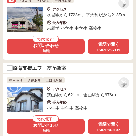
空きあり
送迎あり
土日祝営業
NEW
リストに
保存
アクセス
水城駅から1728m、下大利駅から2185m
受入年齢
未就学 小学生 中学生 高校生
1分で完了！
電話で聞く
お問い合わせ
050-1725-2131
（無料）
療育支援エフ 友丘教室
空きあり
送迎あり
土日祝営業
リストに
保存
アクセス
茶山駅から621m、金山駅から973m
受入年齢
小学生 中学生 高校生
1分で完了！
電話で聞く
お問い合わせ
050-1784-6082
（無料）