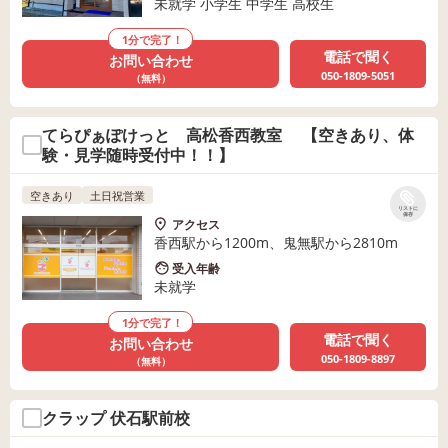
未就学 小学生 中学生 高校生
1分で完了！
電話で聞く
お問い合わせ
050-1809-5051
（無料）
てらぴぁぽけっと 高松香西教室 【空きあり、体
験・見学随時受付中！！】
空きあり
土日祝営業
リストに
保存
アクセス
香西駅から1200m、鬼無駅から2810m
受入年齢
未就学
1分で完了！
電話で聞く
お問い合わせ
050-1809-8897
（無料）
クラップ 伏石駅前校