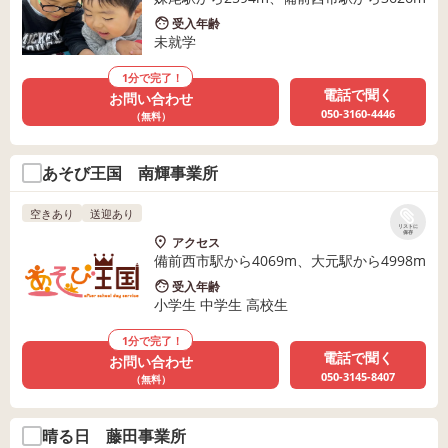
受入年齢
未就学
1分で完了！
電話で聞く
お問い合わせ
050-3160-4446
（無料）
あそび王国 南輝事業所
空きあり
送迎あり
リストに
保存
アクセス
備前西市駅から4069m、大元駅から4998m
受入年齢
小学生 中学生 高校生
1分で完了！
電話で聞く
お問い合わせ
050-3145-8407
（無料）
晴る日 藤田事業所