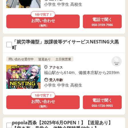
小学生 中学生 高校生
1分で完了！
電話で聞く
お問い合わせ
050-3159-7986
（無料）
「就労準備型」放課後等デイサービスNESTING大黒
町
問い合わせ受付中
送迎あり
土日祝営業
リストに
保存
アクセス
福山駅から614m、備後本庄駅から2039m
受入年齢
小学生 中学生 高校生
1分で完了！
電話で聞く
お問い合わせ
050-1720-9955
（無料）
popola西条【2025年6月OPEN！】【送迎あり】