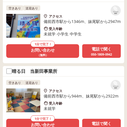
空きあり
送迎あり
リストに
保存
アクセス
備前西市駅から1346m、妹尾駅から2947m
受入年齢
未就学 小学生 中学生
1分で完了！
電話で聞く
お問い合わせ
050-1809-0942
（無料）
晴る日 当新田事業所
空きあり
送迎あり
リストに
保存
アクセス
備前西市駅から944m、妹尾駅から2922m
受入年齢
未就学
1分で完了！
電話で聞く
お問い合わせ