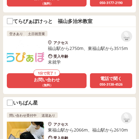
050-3177-2190
（無料）
てらぴぁぽけっと 福山多治米教室
空きあり
土日祝営業
リストに
保存
アクセス
福山駅から2750m、東福山駅から3515m
受入年齢
未就学
1分で完了！
電話で聞く
お問い合わせ
050-3138-4526
（無料）
いちばん星
問い合わせ受付中
送迎あり
リストに
保存
アクセス
東福山駅から2066m、福山駅から2610m
受入年齢