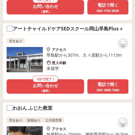
電話で聞く
お問い合わせ
050-1793-9929
（無料）
アートチャイルドケアSEDスクール岡山早島Plus＋
空きあり
リストに
保存
アクセス
早島駅から307m、久々原駅から1113m
受入年齢
未就学
1分で完了！
電話で聞く
お問い合わせ
050-1808-1084
（無料）
わおん ふじた教室
空きあり
送迎あり
土日祝営業
リストに
保存
アクセス
妹尾駅から2594m、備前西市駅から3626m