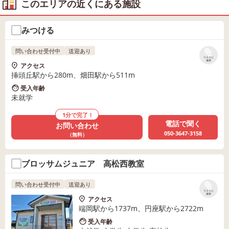
このエリアの近くにある施設
みつける
問い合わせ受付中
送迎あり
リストに
保存
アクセス
挿頭丘駅から280m、畑田駅から511m
受入年齢
未就学
1分で完了！
電話で聞く
お問い合わせ
050-3647-3158
（無料）
ブロッサムジュニア 高松西教室
問い合わせ受付中
送迎あり
リストに
保存
アクセス
端岡駅から1737m、円座駅から2722m
受入年齢