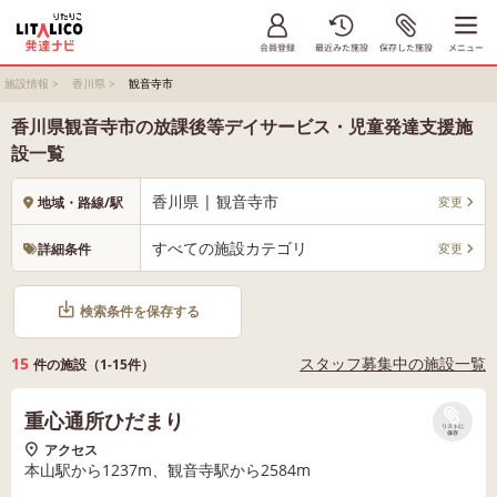
施設情報
>
香川県
>
観音寺市
香川県観音寺市の放課後等デイサービス・児童発達支援施
設一覧
香川県 | 観音寺市
変更
地域・路線/駅
すべての施設カテゴリ
変更
詳細条件
検索条件を保存する
15
スタッフ募集中の施設一覧
件の施設（1-15件）
重心通所ひだまり
リストに
保存
アクセス
本山駅から1237m、観音寺駅から2584m