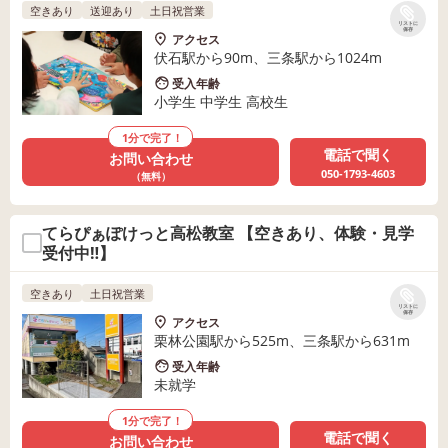
空きあり
送迎あり
土日祝営業
リストに
保存
アクセス
伏石駅から90m、三条駅から1024m
受入年齢
小学生 中学生 高校生
1分で完了！
電話で聞く
お問い合わせ
050-1793-4603
（無料）
てらぴぁぽけっと高松教室 【空きあり、体験・見学
受付中‼】
空きあり
土日祝営業
リストに
保存
アクセス
栗林公園駅から525m、三条駅から631m
受入年齢
未就学
1分で完了！
電話で聞く
お問い合わせ