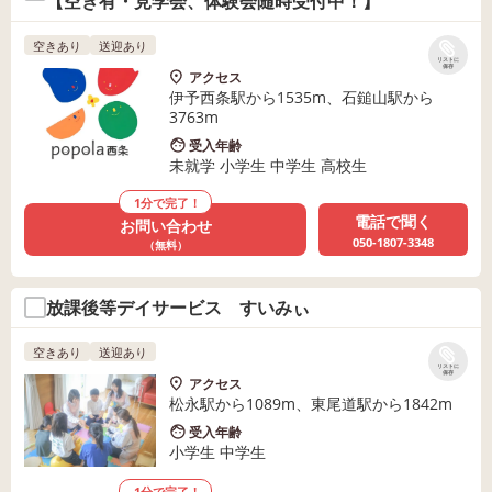
【空き有・見学会、体験会随時受付中！】
空きあり
送迎あり
リストに
保存
アクセス
伊予西条駅から1535m、石鎚山駅から
3763m
受入年齢
未就学 小学生 中学生 高校生
1分で完了！
電話で聞く
お問い合わせ
050-1807-3348
（無料）
放課後等デイサービス すいみぃ
空きあり
送迎あり
リストに
保存
アクセス
松永駅から1089m、東尾道駅から1842m
受入年齢
小学生 中学生
1分で完了！