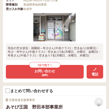
エリア
岡山県
>
岡山市
>
北区
>
天瀬
障害種別
発達障害
知的障害
受け入れ年齢
未就学
現在の空き状況・就園前～年少さん(午前クラス)：空きあり(全曜日)・
年少・年中さん(午後クラス)：空きあり5名(月曜日、火曜日、金曜日)・
年長さん(午後クラス)：空きあり1名(月曜日、水曜日、木曜日)
1分で完了！
お問い合わせ
電話
(無料)
まとめて問い合わせする
児童発達支援事業所
リストに
あそび王国 野田本部事業所
保存