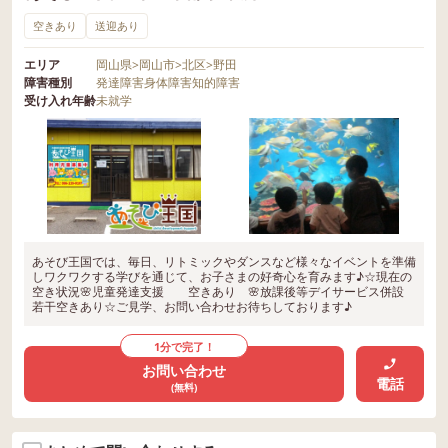
空きあり
送迎あり
エリア
岡山県
>
岡山市
>
北区
>
野田
障害種別
発達障害
身体障害
知的障害
受け入れ年齢
未就学
あそび王国では、毎日、リトミックやダンスなど様々なイベントを準備
しワクワクする学びを通じて、お子さまの好奇心を育みます♪☆現在の
空き状況🌸児童発達支援 空きあり 🌸放課後等デイサービス併設
若干空きあり☆ご見学、お問い合わせお待ちしております♪
1分で完了！
お問い合わせ
電話
(無料)