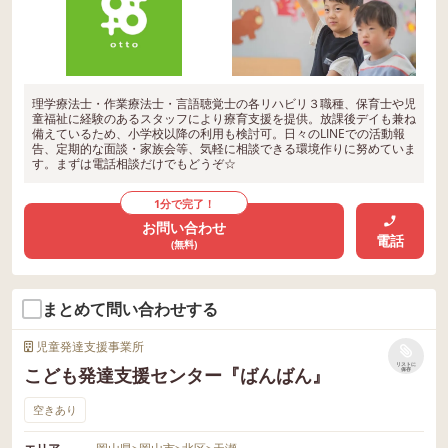
理学療法士・作業療法士・言語聴覚士の各リハビリ３職種、保育士や児
童福祉に経験のあるスタッフにより療育支援を提供。放課後デイも兼ね
備えているため、小学校以降の利用も検討可。日々のLINEでの活動報
告、定期的な面談・家族会等、気軽に相談できる環境作りに努めていま
す。まずは電話相談だけでもどうぞ☆
1分で完了！
お問い合わせ
電話
(無料)
まとめて問い合わせする
児童発達支援事業所
リストに
こども発達支援センター『ばんばん』
保存
空きあり