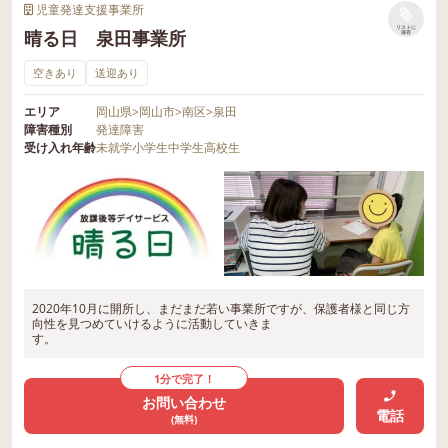
児童発達支援事業所
リストに
晴る日 泉田事業所
保存
空きあり
送迎あり
エリア
岡山県
>
岡山市
>
南区
>
泉田
障害種別
発達障害
受け入れ年齢
未就学
小学生
中学生
高校生
2020年10月に開所し、まだまだ若い事業所ですが、保護者様と同じ方
向性を見つめていけるように活動していきま
す。
1分で完了！
お問い合わせ
電話
(無料)