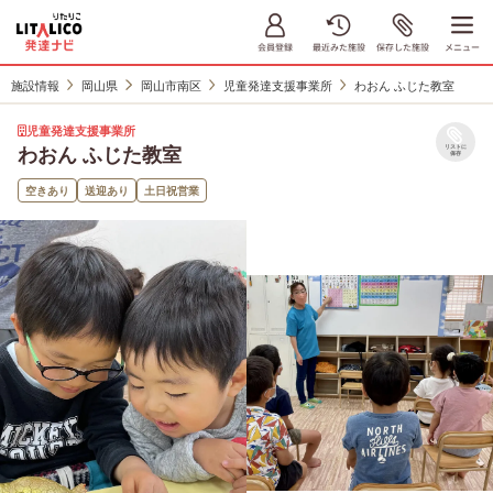
施設情報
岡山県
岡山市南区
児童発達支援事業所
わおん ふじた教室
児童発達支援事業所
わおん ふじた教室
リストに
保存
空きあり
送迎あり
土日祝営業