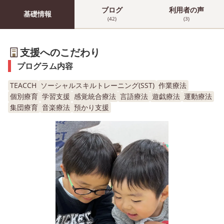
ブログ
利用者の声
基礎情報
(42)
(3)
支援へのこだわり
プログラム内容
TEACCH
ソーシャルスキルトレーニング(SST)
作業療法
個別療育
学習支援
感覚統合療法
言語療法
遊戯療法
運動療法
集団療育
音楽療法
預かり支援