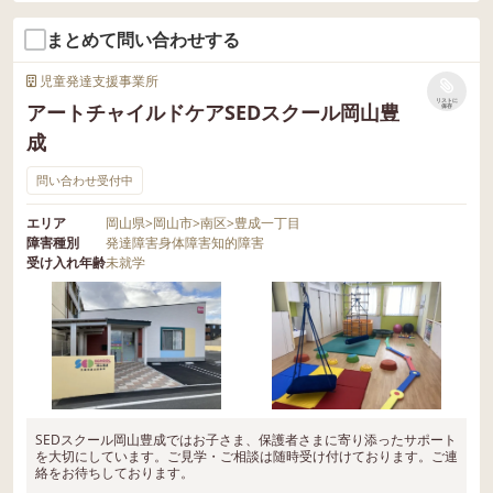
まとめて問い合わせする
児童発達支援事業所
リストに
アートチャイルドケアSEDスクール岡山豊
保存
成
問い合わせ受付中
エリア
岡山県
>
岡山市
>
南区
>
豊成一丁目
障害種別
発達障害
身体障害
知的障害
受け入れ年齢
未就学
SEDスクール岡山豊成ではお子さま、保護者さまに寄り添ったサポート
を大切にしています。ご見学・ご相談は随時受け付けております。ご連
絡をお待ちしております。