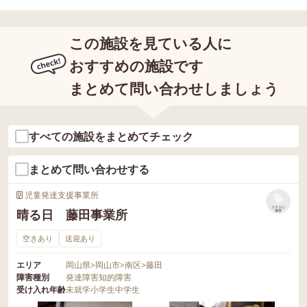
この施設を見ている人に
おすすめの施設です
まとめて問い合わせしましょう
すべての施設をまとめてチェック
まとめて問い合わせする
児童発達支援事業所
リストに
晴る日 藤田事業所
保存
空きあり
送迎あり
エリア
岡山県
>
岡山市
>
南区
>
藤田
障害種別
発達障害
知的障害
受け入れ年齢
未就学
小学生
中学生