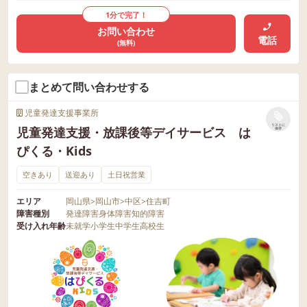
1分で完了！
お問い合わせ
電話
(無料)
まとめて問い合わせする
児童発達支援事業所
リストに
児童発達支援・放課後等デイサービス は
保存
ぴくる・Kids
空きあり
送迎あり
土日祝営業
エリア
岡山県
>
岡山市
>
中区
>
住吉町
障害種別
発達障害
身体障害
知的障害
受け入れ年齢
未就学
小学生
中学生
高校生