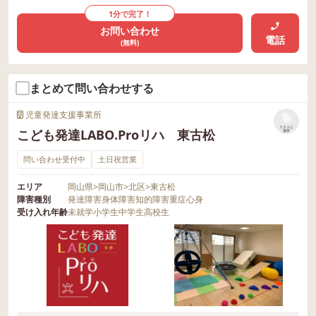
1分で完了！
お問い合わせ
電話
(無料)
まとめて問い合わせする
児童発達支援事業所
リストに
こども発達LABO.Proリハ 東古松
保存
問い合わせ受付中
土日祝営業
エリア
岡山県
>
岡山市
>
北区
>
東古松
障害種別
発達障害
身体障害
知的障害
重症心身
受け入れ年齢
未就学
小学生
中学生
高校生