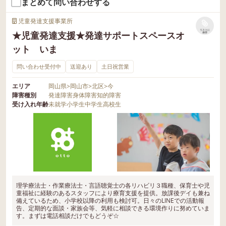
まとめて問い合わせする
児童発達支援事業所
リストに
★児童発達支援★発達サポートスペースオ
保存
ット いま
問い合わせ受付中
送迎あり
土日祝営業
エリア
岡山県
>
岡山市
>
北区
>
今
障害種別
発達障害
身体障害
知的障害
受け入れ年齢
未就学
小学生
中学生
高校生
理学療法士・作業療法士・言語聴覚士の各リハビリ３職種、保育士や児
童福祉に経験のあるスタッフにより療育支援を提供。放課後デイも兼ね
備えているため、小学校以降の利用も検討可。日々のLINEでの活動報
告、定期的な面談・家族会等、気軽に相談できる環境作りに努めていま
す。まずは電話相談だけでもどうぞ☆