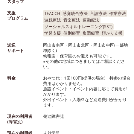
スタッフ
支援
TEACCH
感覚統合療法
言語療法
作業療法
プログラム
遊戯療法
音楽療法
運動療法
ソーシャルスキルトレーニング(SST)
学習支援
個別療育
集団療育
預かり支援
送迎
岡山市南区・岡山市北区・岡山市中区(一部地
サポート
域除く)
幼稚園・保育園のお迎えも可能です。
※その他の地域につきましてはご相談くださ
い。
料金
おやつ代：1回100円(提供の場合) 持参の場合
費用はかかりません。
施設イベント：イベント内容に応じて費用が
かかります。
外出イベント：入場料など別途費用がかかり
ます。
現在の利用者
発達障害児
(障害別)
現在の利用者
未就学児