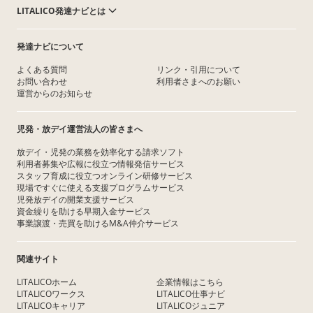
LITALICO発達ナビとは
発達ナビについて
よくある質問
リンク・引用について
お問い合わせ
利用者さまへのお願い
運営からのお知らせ
児発・放デイ運営法人の皆さまへ
放デイ・児発の業務を効率化する請求ソフト
利用者募集や広報に役立つ情報発信サービス
スタッフ育成に役立つオンライン研修サービス
現場ですぐに使える支援プログラムサービス
児発放デイの開業支援サービス
資金繰りを助ける早期入金サービス
事業譲渡・売買を助けるM&A仲介サービス
関連サイト
LITALICOホーム
企業情報はこちら
LITALICOワークス
LITALICO仕事ナビ
LITALICOキャリア
LITALICOジュニア