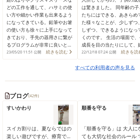
どの工作を通して、ハサミの使
は驚きました。 同年齢の子
い方や細かい作業も出来るよう
たちにはできる、あきらめ
になってきている。鉛筆やお箸
た様々なことが、少しずつ
の使い方も徐々に上手になって
しずつ、できるようになっ
きており、手先の器用さに繋が
くのです。 生活の場面で、
るプログラムが非常に良いと思
成長を目の当たりにして、
続きを読む
続きを読
います。
さを噛みしめています。 家
23/05/20 11:51 公開
22/12/18 07:24 公開
は不可能な、集団での遊び
すべての利用者の声を見る
で、楽器演奏や運動、マナ
プリント学習まで。 楽しそ
学んでいる息子の姿に、先
への、感謝の気持ちでいっ
ブログ
(42件)
です。 そして、ほんの少し
張っている息子を誇らしく
すいかわり
順番を守る
てきたことが、何より、嬉
今日このごろです。
スイカ割りは、夏ならではの
「順番を守る」は 大人に
楽しい遊びですが、療育では
ても大切な社会のルール 