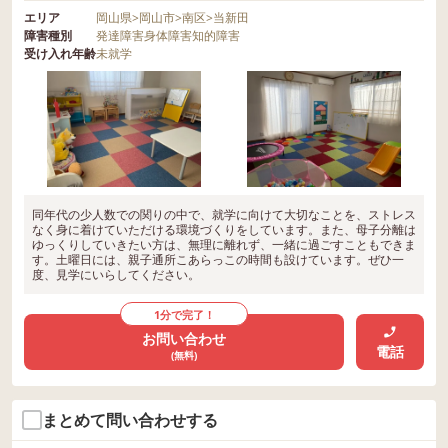
エリア
岡山県
>
岡山市
>
南区
>
当新田
障害種別
発達障害
身体障害
知的障害
受け入れ年齢
未就学
同年代の少人数での関りの中で、就学に向けて大切なことを、ストレス
なく身に着けていただける環境づくりをしています。また、母子分離は
ゆっくりしていきたい方は、無理に離れず、一緒に過ごすこともできま
す。土曜日には、親子通所こあらっこの時間も設けています。ぜひ一
度、見学にいらしてください。
1分で完了！
お問い合わせ
電話
(無料)
まとめて問い合わせする