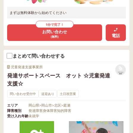
まずは無料体験から始めてください
1分で完了！
お問い合わせ
電話
(無料)
まとめて問い合わせする
児童発達支援事業所
リストに
発達サポートスペース オット ☆児童発達
保存
支援☆
問い合わせ受付中
送迎あり
土日祝営業
エリア
岡山県
>
岡山市
>
北区
>
庭瀬
障害種別
発達障害
身体障害
知的障害
受け入れ年齢
未就学