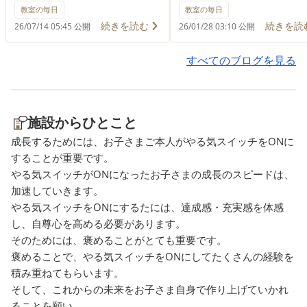
さまざまな力を育てることを
子どもにとっては 難しい
教室の毎日
教室の毎日
目的として取り組んでいま
もあります ⁡ 並ぶ意味が分
続きを読む
続きを読
26/07/14 05:45 公開
26/01/28 03:10 公開
す。 🍉 体の使い方を学びま
らなかったり 見通しが持
す ⏳ 順番を待つ力を育てます
不安になったり 衝動的に
すべてのブログを見る
👂 話を聞いて行動する力を育
てしまうことも🥲 ⁡ だか
てますす 👫 友達との関わり
そ遊びの中で練習したり 
を深めます 🌟 成功体験や自
見通しが分かる工夫など 
施設からひとこと
信につながりま 遊びの中で
子に合った関わりが大切
成長するためには、お子さまご本人がやる気スイッチをONに
「楽しい！」と感じながら、
することが重要です。
体・心・コミュニケーション
やる気スイッチがONになったお子さまの成長のスピードは、
の力を自然に育てられるよ
加速していきます。
う、これからも季節の行事を
やる気スイッチをONにするたには、達成感・充実感を体感
取り入れた療育活動を行って
し、自尊心を高める必要があります。
いきます。
そのためには、褒めることがとても重要です。
褒めることで、やる気スイッチをONにしてたくさんの経験を
積み重ねてもらいます。
そして、これからの未来をお子さま自身で作り上げていかれ
ることを願い