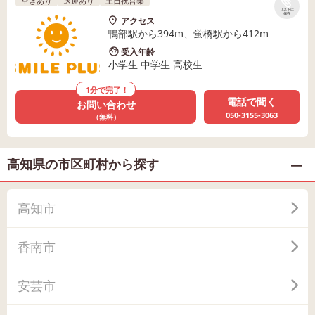
空きあり
送迎あり
土日祝営業
リストに
保存
アクセス
鴨部駅から394m、蛍橋駅から412m
受入年齢
小学生 中学生 高校生
1分で完了！
電話で聞く
お問い合わせ
050-3155-3063
（無料）
高知県の市区町村から探す
高知市
香南市
安芸市