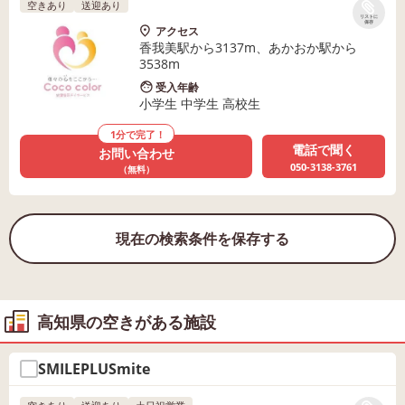
空きあり
送迎あり
リストに
保存
アクセス
香我美駅から3137m、あかおか駅から
3538m
受入年齢
小学生 中学生 高校生
1分で完了！
電話で聞く
お問い合わせ
050-3138-3761
（無料）
現在の検索条件を保存する
高知県の空きがある施設
SMILEPLUSmite