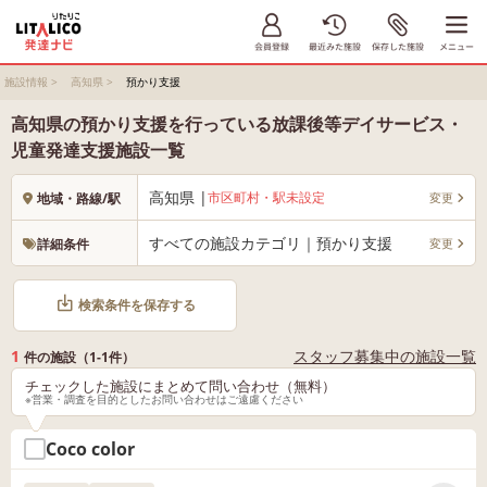
施設情報
>
高知県
>
預かり支援
高知県の預かり支援を行っている放課後等デイサービス・
児童発達支援施設一覧
高知県 |
市区町村・駅未設定
変更
地域・路線/駅
すべての施設カテゴリ｜預かり支援
変更
詳細条件
検索条件を保存する
1
スタッフ募集中の施設一覧
件の施設（1-1件）
チェックした施設にまとめて問い合わせ（無料）
※営業・調査を目的としたお問い合わせはご遠慮ください
Coco color