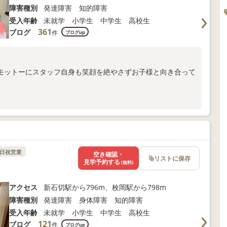
障害種別
発達障害 知的障害
受入年齢
未就学 小学生 中学生 高校生
361
ブログ
件
ブログup
モットーにスタッフ自身も笑顔を絶やさずお子様と向き合って
日祝営業
空き確認・
リストに保存
見学予約する
(無料)
アクセス
新石切駅から796m、枚岡駅から798m
障害種別
発達障害 身体障害 知的障害
受入年齢
未就学 小学生 中学生 高校生
121
ブログ
件
ブログup