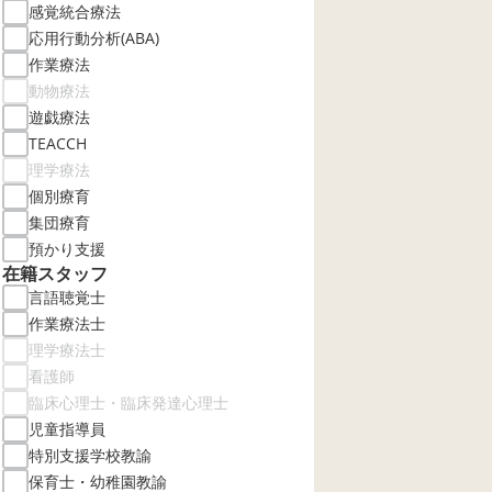
感覚統合療法
応用行動分析(ABA)
作業療法
動物療法
遊戯療法
TEACCH
理学療法
個別療育
集団療育
預かり支援
在籍スタッフ
言語聴覚士
作業療法士
理学療法士
看護師
臨床心理士・臨床発達心理士
児童指導員
特別支援学校教諭
保育士・幼稚園教諭