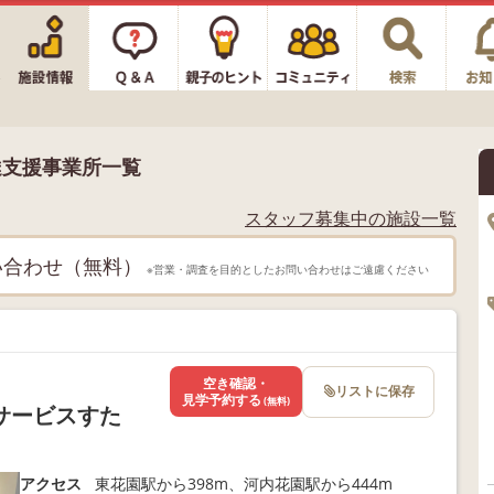
達支援事業所一覧
スタッフ募集中の施設一覧
い合わせ（無料）
※営業・調査を目的としたお問い合わせはご遠慮ください
空き確認・
リストに保存
見学予約する
(無料)
サービスすた
アクセス
東花園駅から398m、河内花園駅から444m