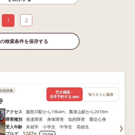
1
2
の検索条件を保存する
日祝営業
空き確認・
リストに保存
見学予約する
(無料)
寺
アクセス
服部川駅から1964m、瓢箪山駅から2018m
障害種別
発達障害 身体障害 知的障害 重症心身
受入年齢
未就学 小学生 中学生 高校生
1247
ブログ
件
ブログup