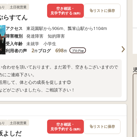
あり
土日祝営業
空き確認・
リストに保存
見学予約する
(無料)
ぷらすてん
アクセス
東花園駅から906m、瓢箪山駅から1104m
障害種別
発達障害 知的障害
受入年齢
未就学 小学生
2
698
利用者の声
ブログ
件
件
ブログup
い合わせを頂いております。まだ若干、空きもございますので
めにご連絡下さい。
活用して、体と心の成長を促します😊
などがございましたら、ご相談下さい！
あり
土日祝営業
空き確認・
リストに保存
見学予約する
(無料)
阪よしだ