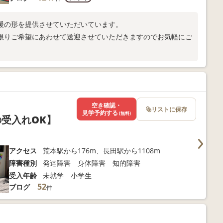
援の形を提供させていただいています。
限りご希望にあわせて送迎させていただきますのでお気軽にご
空き確認・
リストに保存
見学予約する
(無料)
受入れOK】
アクセス
荒本駅から176m、長田駅から1108m
障害種別
発達障害 身体障害 知的障害
受入年齢
未就学 小学生
52
ブログ
件