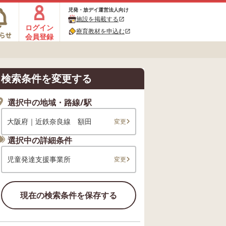
児発・放デイ運営法人向け
施設を掲載する
open_in_new
ログイン
療育教材を申込む
open_in_new
会員登録
検索条件を変更する
選択中の地域・路線/駅
大阪府｜近鉄奈良線 額田
変更
選択中の詳細条件
児童発達支援事業所
変更
現在の検索条件を保存する