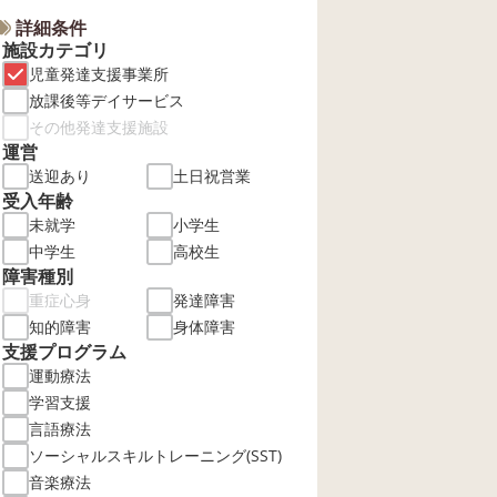
詳細条件
施設カテゴリ
児童発達支援事業所
放課後等デイサービス
その他発達支援施設
運営
送迎あり
土日祝営業
受入年齢
未就学
小学生
中学生
高校生
障害種別
重症心身
発達障害
知的障害
身体障害
支援プログラム
運動療法
学習支援
言語療法
ソーシャルスキルトレーニング(SST)
音楽療法