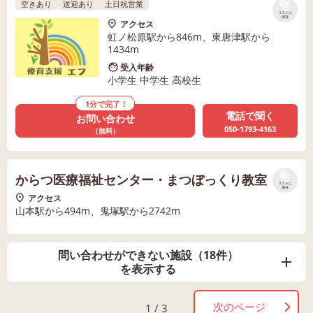
空きあり
送迎あり
土日祝営業
リストに
保存
アクセス
虹ノ松原駅から846m、東唐津駅から
1434m
受入年齢
小学生 中学生 高校生
1分で完了！
電話で聞く
お問い合わせ
050-1793-4163
（無料）
からつ医療福祉センター・まつぼっくり教室
リストに
保存
アクセス
山本駅から494m、鬼塚駅から2742m
問い合わせができない施設（18件）
を表示する
次のページ
1 / 3