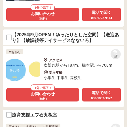
1分で完了！
電話で聞く
お問い合わせ
050-1722-9144
（無料）
【2025年9月OPEN！ゆったりとした空間】【送迎あ
り】【放課後等デイサービスなないろ】
空きあり
リストに
保存
アクセス
次郎丸駅から187m、橋本駅から708m
受入年齢
小学生 中学生 高校生
1分で完了！
電話で聞く
お問い合わせ
050-1807-3872
（無料）
療育支援エフ石丸教室
空きあり
送迎あり
土日祝営業