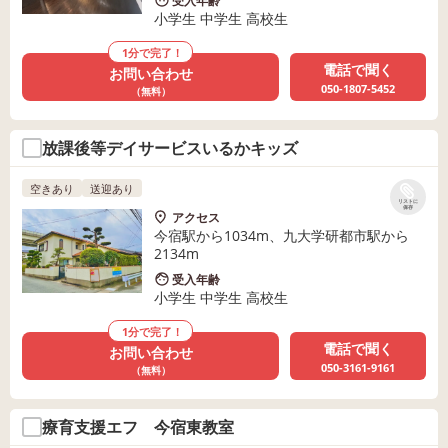
受入年齢
小学生 中学生 高校生
1分で完了！
電話で聞く
お問い合わせ
050-1807-5452
（無料）
放課後等デイサービスいるかキッズ
空きあり
送迎あり
リストに
保存
アクセス
今宿駅から1034m、九大学研都市駅から
2134m
受入年齢
小学生 中学生 高校生
1分で完了！
電話で聞く
お問い合わせ
050-3161-9161
（無料）
療育支援エフ 今宿東教室