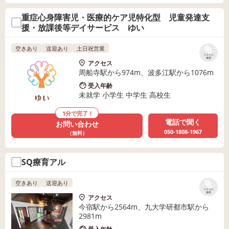
重症心身障害児・医療的ケア児特化型 児童発達支
援・放課後等デイサービス ゆい
空きあり
送迎あり
土日祝営業
リストに
保存
アクセス
周船寺駅から974m、波多江駅から1076m
受入年齢
未就学 小学生 中学生 高校生
1分で完了！
電話で聞く
お問い合わせ
050-1808-1967
（無料）
SQ療育アル
空きあり
送迎あり
リストに
保存
アクセス
今宿駅から2564m、九大学研都市駅から
2981m