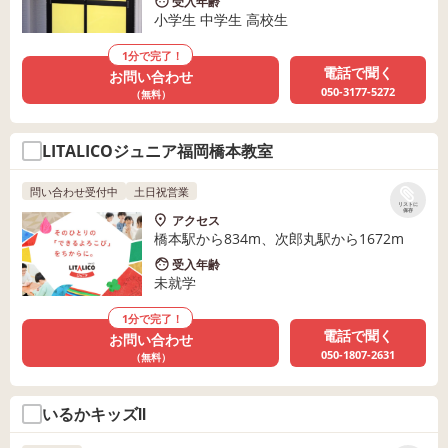
受入年齢
小学生 中学生 高校生
1分で完了！
電話で聞く
お問い合わせ
050-3177-5272
（無料）
LITALICOジュニア福岡橋本教室
問い合わせ受付中
土日祝営業
リストに
保存
アクセス
橋本駅から834m、次郎丸駅から1672m
受入年齢
未就学
1分で完了！
電話で聞く
お問い合わせ
050-1807-2631
（無料）
いるかキッズⅡ