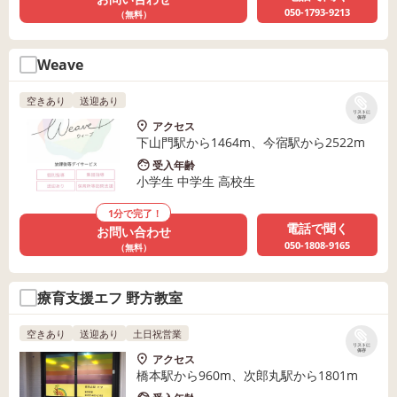
050-1793-9213
（無料）
Weave
空きあり
送迎あり
リストに
保存
アクセス
下山門駅から1464m、今宿駅から2522m
受入年齢
小学生 中学生 高校生
1分で完了！
電話で聞く
お問い合わせ
050-1808-9165
（無料）
療育支援エフ 野方教室
空きあり
送迎あり
土日祝営業
リストに
保存
アクセス
橋本駅から960m、次郎丸駅から1801m