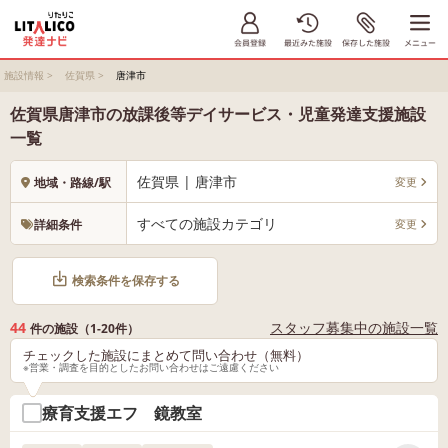
施設情報
>
佐賀県
>
唐津市
佐賀県唐津市の放課後等デイサービス・児童発達支援施設
一覧
佐賀県 | 唐津市
変更
地域・路線/駅
すべての施設カテゴリ
変更
詳細条件
検索条件を保存する
44
スタッフ募集中の施設一覧
件の施設（1-20件）
チェックした施設にまとめて問い合わせ（無料）
※営業・調査を目的としたお問い合わせはご遠慮ください
療育支援エフ 鏡教室