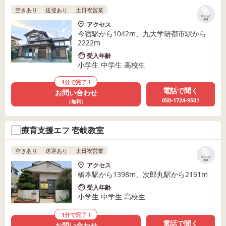
空きあり
送迎あり
土日祝営業
リストに
保存
アクセス
今宿駅から1042m、九大学研都市駅から
2222m
受入年齢
小学生 中学生 高校生
1分で完了！
電話で聞く
お問い合わせ
050-1724-9501
（無料）
療育支援エフ 壱岐教室
空きあり
送迎あり
土日祝営業
リストに
保存
アクセス
橋本駅から1398m、次郎丸駅から2161m
受入年齢
小学生 中学生 高校生
1分で完了！
電話で聞く
お問い合わせ