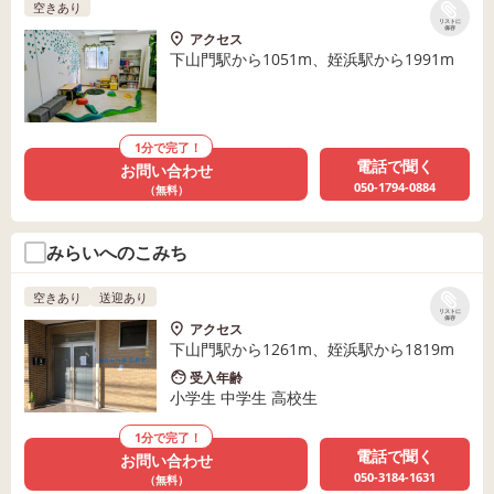
空きあり
リストに
保存
アクセス
下山門駅から1051m、姪浜駅から1991m
1分で完了！
電話で聞く
お問い合わせ
050-1794-0884
（無料）
みらいへのこみち
空きあり
送迎あり
リストに
保存
アクセス
下山門駅から1261m、姪浜駅から1819m
受入年齢
小学生 中学生 高校生
1分で完了！
電話で聞く
お問い合わせ
050-3184-1631
（無料）