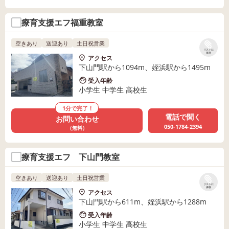
療育支援エフ福重教室
空きあり
送迎あり
土日祝営業
リストに
保存
アクセス
下山門駅から1094m、姪浜駅から1495m
受入年齢
小学生 中学生 高校生
1分で完了！
電話で聞く
お問い合わせ
050-1784-2394
（無料）
療育支援エフ 下山門教室
空きあり
送迎あり
土日祝営業
リストに
保存
アクセス
下山門駅から611m、姪浜駅から1288m
受入年齢
小学生 中学生 高校生