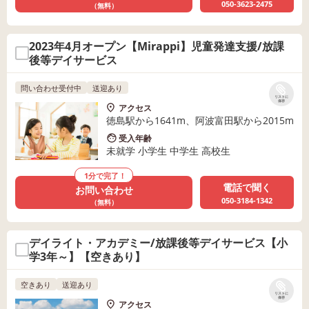
050-3623-2475
（無料）
2023年4月オープン【Mirappi】児童発達支援/放課
後等デイサービス
問い合わせ受付中
送迎あり
リストに
保存
アクセス
徳島駅から1641m、阿波富田駅から2015m
受入年齢
未就学 小学生 中学生 高校生
1分で完了！
電話で聞く
お問い合わせ
050-3184-1342
（無料）
デイライト・アカデミー/放課後等デイサービス【小
学3年～】【空きあり】
空きあり
送迎あり
リストに
保存
アクセス