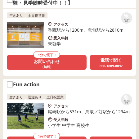
験・見学随時受付中！！】
空きあり
土日祝営業
リストに
保存
アクセス
香西駅から1200m、鬼無駅から2810m
受入年齢
未就学
1分で完了！
電話で聞く
お問い合わせ
050-1809-8897
（無料）
Fun action
空きあり
送迎あり
土日祝営業
リストに
保存
アクセス
尾崎駅から531m、鳥取ノ荘駅から1294m
受入年齢
小学生 中学生 高校生
1分で完了！