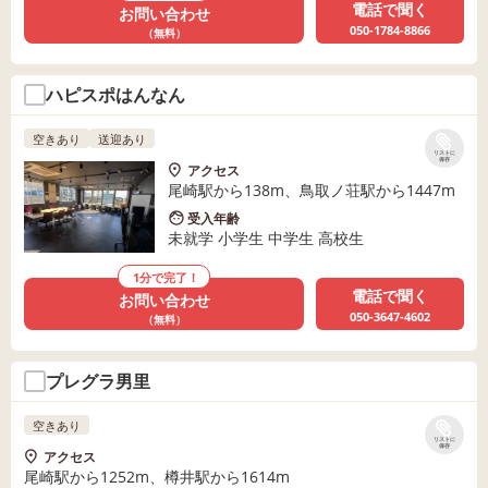
電話で聞く
お問い合わせ
050-1784-8866
（無料）
ハピスポはんなん
空きあり
送迎あり
リストに
保存
アクセス
尾崎駅から138m、鳥取ノ荘駅から1447m
受入年齢
未就学 小学生 中学生 高校生
1分で完了！
電話で聞く
お問い合わせ
050-3647-4602
（無料）
プレグラ男里
空きあり
リストに
保存
アクセス
尾崎駅から1252m、樽井駅から1614m