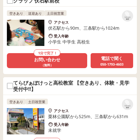
クラップ 伏石駅前校
空きあり
送迎あり
土日祝営業
リストに
保存
アクセス
伏石駅から90m、三条駅から1024m
受入年齢
小学生 中学生 高校生
1分で完了！
電話で聞く
お問い合わせ
050-1793-4603
（無料）
てらぴぁぽけっと高松教室 【空きあり、体験・見学
受付中‼】
空きあり
土日祝営業
リストに
保存
アクセス
栗林公園駅から525m、三条駅から631m
受入年齢
未就学