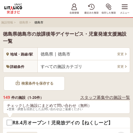
施設情報
>
徳島県
>
徳島市
徳島県徳島市の放課後等デイサービス・児童発達支援施設
一覧
徳島県 | 徳島市
変更
地域・路線/駅
すべての施設カテゴリ
変更
詳細条件
検索条件を保存する
149
スタッフ募集中の施設一覧
件の施設（1-20件）
チェックした施設にまとめて問い合わせ（無料）
※営業・調査を目的としたお問い合わせはご遠慮ください
R8.4月オープン！児発放デイの【ねくしーど】