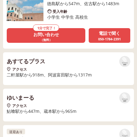
徳島駅から547m、佐古駅から1483m
受入年齢
小学生 中学生 高校生
1分で完了！
電話で聞く
お問い合わせ
050-1784-2391
（無料）
あすてるプラス
リストに
保存
アクセス
二軒屋駅から918m、阿波富田駅から1317m
ゆいまーる
リストに
保存
アクセス
鮎喰駅から447m、蔵本駅から965m
送迎あり
リストに