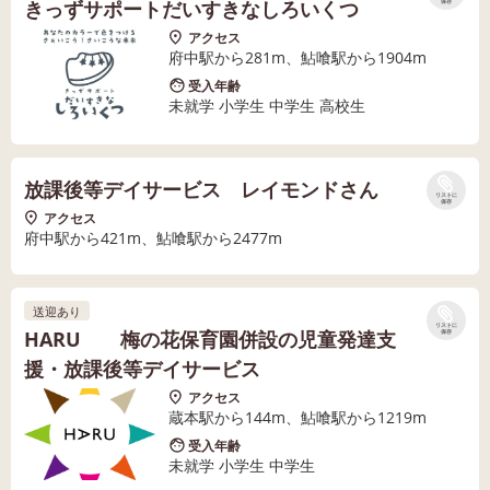
きっずサポートだいすきなしろいくつ
保存
アクセス
府中駅から281m、鮎喰駅から1904m
受入年齢
未就学 小学生 中学生 高校生
放課後等デイサービス レイモンドさん
リストに
保存
アクセス
府中駅から421m、鮎喰駅から2477m
送迎あり
リストに
HARU 梅の花保育園併設の児童発達支
保存
援・放課後等デイサービス
アクセス
蔵本駅から144m、鮎喰駅から1219m
受入年齢
未就学 小学生 中学生