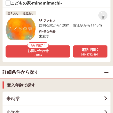
こどもの家-minamimachi-
空きあり
送迎あり
リストに
保存
アクセス
西明石駅から120m、藤江駅から1148m
受入年齢
未就学
1分で完了！
電話で聞く
お問い合わせ
050-1792-8941
（無料）
詳細条件から探す
受入年齢で探す
未就学
小学生