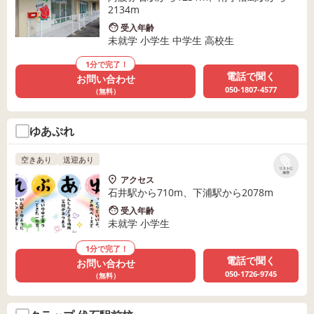
2134m
受入年齢
未就学 小学生 中学生 高校生
1分で完了！
電話で聞く
お問い合わせ
050-1807-4577
（無料）
ゆあぷれ
空きあり
送迎あり
リストに
保存
アクセス
石井駅から710m、下浦駅から2078m
受入年齢
未就学 小学生
1分で完了！
電話で聞く
お問い合わせ
050-1726-9745
（無料）