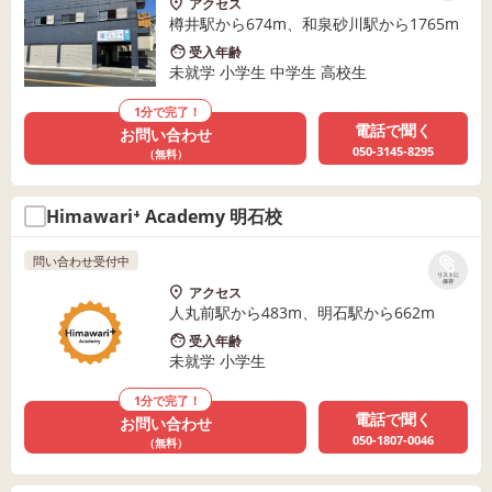
アクセス
樽井駅から674m、和泉砂川駅から1765m
受入年齢
未就学 小学生 中学生 高校生
1分で完了！
電話で聞く
お問い合わせ
050-3145-8295
（無料）
Himawari⁺ Academy 明石校
問い合わせ受付中
リストに
保存
アクセス
人丸前駅から483m、明石駅から662m
受入年齢
未就学 小学生
1分で完了！
電話で聞く
お問い合わせ
050-1807-0046
（無料）