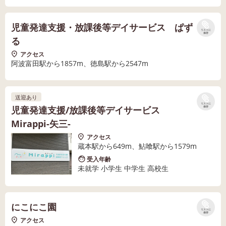
児童発達支援・放課後等デイサービス ぱず
リストに
保存
る
アクセス
阿波富田駅から1857m、徳島駅から2547m
送迎あり
リストに
児童発達支援/放課後等デイサービス
保存
Mirappi-矢三-
アクセス
蔵本駅から649m、鮎喰駅から1579m
受入年齢
未就学 小学生 中学生 高校生
にこにこ園
リストに
保存
アクセス