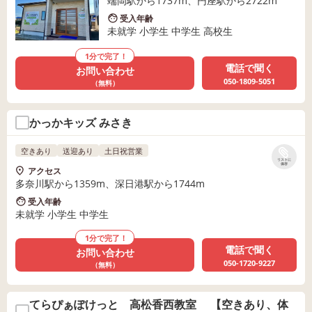
端岡駅から1737m、円座駅から2722m
受入年齢
未就学 小学生 中学生 高校生
1分で完了！
電話で聞く
お問い合わせ
050-1809-5051
（無料）
かっかキッズ みさき
空きあり
送迎あり
土日祝営業
リストに
保存
アクセス
多奈川駅から1359m、深日港駅から1744m
受入年齢
未就学 小学生 中学生
1分で完了！
電話で聞く
お問い合わせ
050-1720-9227
（無料）
てらぴぁぽけっと 高松香西教室 【空きあり、体