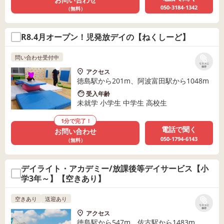
050-3184-1342
（無料）
R8.4月オープン！児発放デイの【ねくしーど】
問い合わせ受付中
リストに
保存
アクセス
徳島駅から201m、阿波富田駅から1048m
受入年齢
未就学 小学生 中学生 高校生
1分で完了！
電話で聞く
お問い合わせ
050-1794-6143
（無料）
デイライト・アカデミー/放課後等デイサービス【小
学3年～】【空きあり】
空きあり
送迎あり
リストに
保存
アクセス
徳島駅から547m、佐古駅から1483m