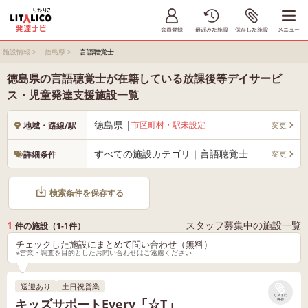
施設情報
>
徳島県
>
言語聴覚士
徳島県の言語聴覚士が在籍している放課後等デイサービ
ス・児童発達支援施設一覧
徳島県 |
市区町村・駅未設定
変更
地域・路線/駅
すべての施設カテゴリ｜言語聴覚士
変更
詳細条件
検索条件を保存する
1
スタッフ募集中の施設一覧
件の施設（1-1件）
チェックした施設にまとめて問い合わせ（無料）
※営業・調査を目的としたお問い合わせはご遠慮ください
送迎あり
土日祝営業
リストに
キッズサポートEvery「☆T」
保存