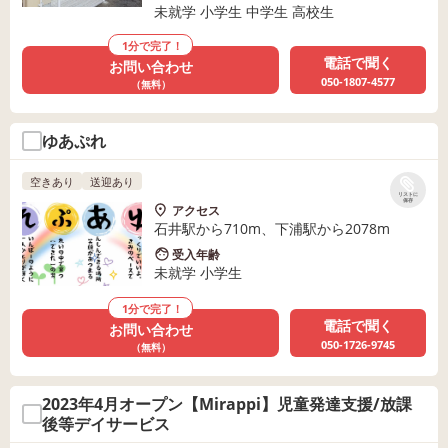
未就学 小学生 中学生 高校生
1分で完了！
電話で聞く
お問い合わせ
050-1807-4577
（無料）
ゆあぷれ
空きあり
送迎あり
リストに
保存
アクセス
石井駅から710m、下浦駅から2078m
受入年齢
未就学 小学生
1分で完了！
電話で聞く
お問い合わせ
050-1726-9745
（無料）
2023年4月オープン【Mirappi】児童発達支援/放課
後等デイサービス