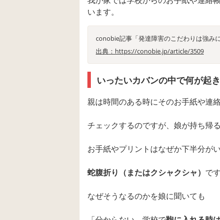
我が家では学校からのお手紙や連絡
います。
conobie記事「発達障害のこだわりは強み
出典：https://conobie.jp/article/3509
いったいカバンの中で何が起
親は時間のある時にそのお手紙や連
チェックするのですが、娘が持ち帰
お手紙やプリントはなぜか下半分が
蛇腹折り（またはクシャクシャ）
で
なぜそうなるのかを娘に聞いても
「分からない。学校で
鞄に入れる時