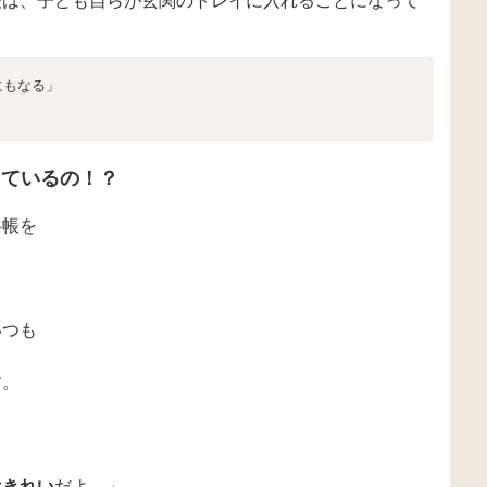
帳は、子ども自らが玄関のトレイに入れることになって
にもなる」
きているの！？
絡帳を
る
いつも
す。
はきれい
だよ。」