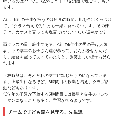
時いるのは2〜3人。なかには1日中交流級で過ごす子もい
ます。
A組、B組の子達が揃うのは給食の時間。机を全部くっつけ
て、2クラス合同で先生方も一緒に食べています。その様
子は、カオスと言っても過言ではないくらい賑やかです。
両クラスの最上級生である、A組の6年生の男の子は人気
者。下の学年のお子さん達が慕って、おんぶをせがんだ
り、給食を配ってあげていたりと、微笑ましい様子も見ら
れます。
下校時刻は、それぞれの学年に準じたものになっていま
す。上級生になるほど、6時間目の授業も増え、クラブ活
動などもあります。
低学年の子達が下校する6時間目には長男と先生のマンツ
ーマンになることも多く、学習が捗るようです。
チームで子ども達を見守る、先生達