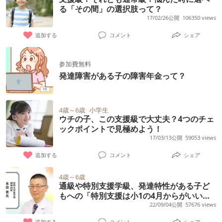
る「その間」の選択肢って？
17/02/26公開
106350 views
追加する
コメント
シェア
参加費無料
発達障害がある子の障害年金って？
4歳～6歳
小学生
ウチの子、この支援級で大丈夫？4つのチェ
ックポイントで見極めよう！
17/03/13公開
59053 views
追加する
コメント
シェア
4歳～6歳
通級や特別支援学級、発達特性がある子ど
もへの「特別支援は小1の4月からがいい」
理由――精神科医・本田秀夫先生
22/09/04公開
57676 views
追加する
コメント
シェア