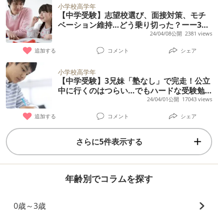
小学校高学年
【中学受験】志望校選び、面接対策、モチ
ベーション維持…どう乗り切った？ーー3兄
妹の経験から
24/04/08公開
2381 views
追加する
コメント
シェア
小学校高学年
【中学受験】3兄妹「塾なし」で完走！公立
中に行くのはつらい…でもハードな受験勉
強はちょっと…なわが家のスケジュール大
24/04/01公開
17043 views
公開
追加する
コメント
シェア
さらに5件表示する
年齢別でコラムを探す
0歳～3歳