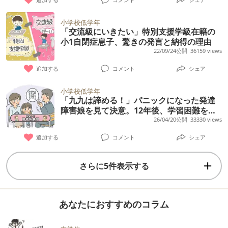
小学校低学年
「交流級にいきたい」特別支援学級在籍の
小1自閉症息子、驚きの発言と納得の理由
22/09/24公開
36159 views
追加する
コメント
シェア
小学校低学年
「九九は諦める！」パニックになった発達
障害娘を見て決意。12年後、学習困難を乗
り越え塾講師になるまで【読者体験談】
26/04/20公開
33330 views
追加する
コメント
シェア
さらに5件表示する
あなたにおすすめのコラム