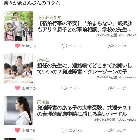
楽々かあさんさんのコラム
学校の橋渡しとなる情報発信と著述活動を続ける。 10
万部ベストセラー『楽々かあさんの伝わる！声かけ変
換』（あさ出版）、『担任の先生に伝わる！子どもが
小学校高学年
ラクになる合理的配慮サポートブック』（合同出版）
【宿泊行事の不安】「泊まらない」選択肢
など著書多数。支援ツール「声かけ変換表」作者。
もアリ？息子との事前相談、学校の先生と
決めた参加の形
26/05/30公開
2875 views
追加する
コメント
シェア
小学生
担任の先生に、連絡帳でどこまでお願いし
ていいの？発達障害・グレーゾーンの子の
場合
26/04/03公開
9882 views
追加する
コメント
シェア
高校生
発達障害のある子の大学受験。共通テスト
の合理的配慮申請に感じる高いハードル
24/08/23公開
10003 views
追加する
コメント
シェア