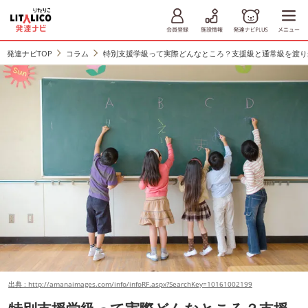
発達ナビTOP
コラム
特別支援学級って実際どんなところ？支援級と通常級を渡り
出典 : http://amanaimages.com/info/infoRF.aspx?SearchKey=10161002199