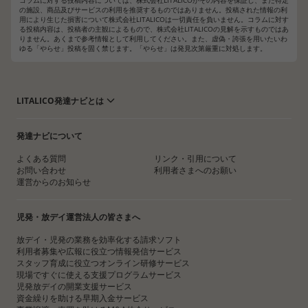
コラムに対する投稿内容については、株式会社LITALICOがその内容を保証し、また特定
の施設、商品及びサービスの利用を推奨するものではありません。投稿された情報の利
用により生じた損害について株式会社LITALICOは一切責任を負いません。コラムに対す
る投稿内容は、投稿者の主観によるもので、株式会社LITALICOの見解を示すものではあ
りません。あくまで参考情報として利用してください。また、虚偽・誇張を用いたいわ
ゆる「やらせ」投稿を固く禁じます。「やらせ」は発見次第厳重に対処します。
LITALICO発達ナビとは
発達ナビについて
よくある質問
リンク・引用について
お問い合わせ
利用者さまへのお願い
運営からのお知らせ
児発・放デイ運営法人の皆さまへ
放デイ・児発の業務を効率化する請求ソフト
利用者募集や広報に役立つ情報発信サービス
スタッフ育成に役立つオンライン研修サービス
現場ですぐに使える支援プログラムサービス
児発放デイの開業支援サービス
資金繰りを助ける早期入金サービス