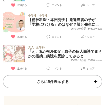
追加する
コメント
シェア
小学生
中学生
【精神科医・本田秀夫】発達障害の子が
「学校に行ける」のはなぜ？親と先生に必
要な試行錯誤とは
26/01/07公開
14692 views
追加する
コメント
シェア
大人
全年齢
「え、私がADHD!?」息子の個人面談でまさ
かの指摘…病院を受診してみると
25/09/19公開
83876 views
追加する
コメント
シェア
さらに5件表示する