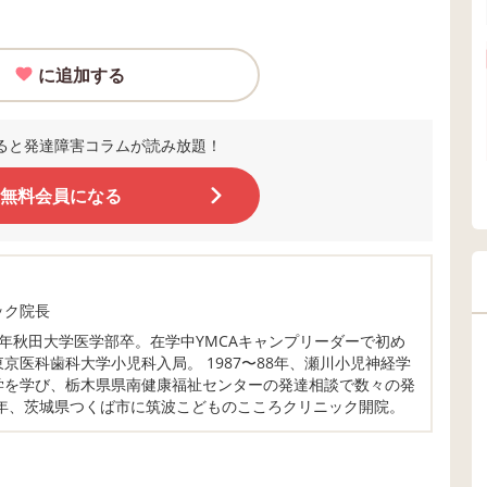
に追加する
ると発達障害コラムが読み放題！
無料会員になる
ック院長
85年秋田大学医学部卒。在学中YMCAキャンプリーダーで初め
京医科歯科大学小児科入局。 1987〜88年、瀬川小児神経学
学を学び、栃木県県南健康福祉センターの発達相談で数々の発
1年、茨城県つくば市に筑波こどものこころクリニック開院。