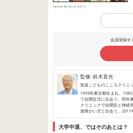
Upload By ゆたかちひろ
会員登録す
監修: 鈴木直光
筑波こどものこころクリニ
1959年東京都生まれ。19
て自閉症児に出会う。同年東
クリニックで自閉症と神経
達障がい児と出会う。201
大学中退、ではそのあとは？