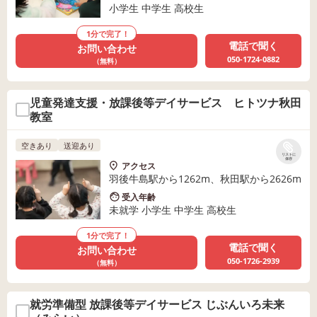
小学生 中学生 高校生
1分で完了！
電話で聞く
お問い合わせ
050-1724-0882
（無料）
児童発達支援・放課後等デイサービス ヒトツナ秋田
教室
空きあり
送迎あり
リストに
保存
アクセス
羽後牛島駅から1262m、秋田駅から2626m
受入年齢
未就学 小学生 中学生 高校生
1分で完了！
電話で聞く
お問い合わせ
050-1726-2939
（無料）
就労準備型 放課後等デイサービス じぶんいろ未来