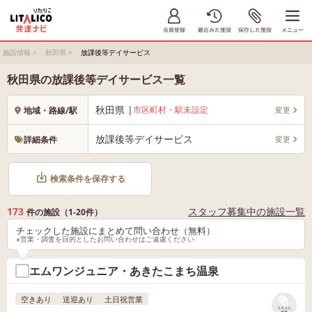
施設情報
>
秋田県
>
放課後等デイサービス
秋田県の放課後等デイサービス一覧
秋田県 |
市区町村・駅未設定
変更
地域・路線/駅
放課後等デイサービス
変更
詳細条件
検索条件を保存する
173
スタッフ募集中の施設一覧
件の施設（1-20件）
チェックした施設にまとめて問い合わせ（無料）
※営業・調査を目的としたお問い合わせはご遠慮ください
エムワンジュニア・あきたこまち温泉
空きあり
送迎あり
土日祝営業
リストに