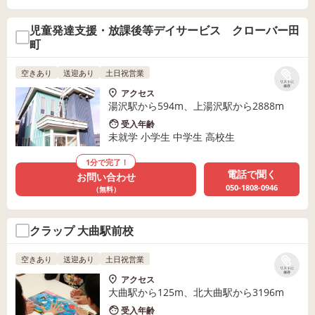
児童発達支援・放課後等デイサービス クローバー田
町
空きあり
送迎あり
土日祝営業
リストに
保存
アクセス
湯沢駅から594m、上湯沢駅から2888m
受入年齢
未就学 小学生 中学生 高校生
1分で完了！
電話で聞く
お問い合わせ
050-1808-0946
（無料）
クラップ 大曲駅前校
空きあり
送迎あり
土日祝営業
リストに
保存
アクセス
大曲駅から125m、北大曲駅から3196m
受入年齢