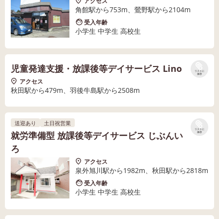
アクセス
角館駅から753m、鶯野駅から2104m
受入年齢
小学生 中学生 高校生
児童発達支援・放課後等デイサービス Lino
リストに
保存
アクセス
秋田駅から479m、羽後牛島駅から2508m
送迎あり
土日祝営業
リストに
就労準備型 放課後等デイサービス じぶんい
保存
ろ
アクセス
泉外旭川駅から1982m、秋田駅から2818m
受入年齢
小学生 中学生 高校生