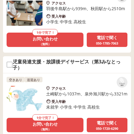
保存
アクセス
羽後牛島駅から939m、秋田駅から2510m
受入年齢
小学生 中学生 高校生
1分で完了！
電話で聞く
お問い合わせ
050-1785-7063
（無料）
児童発達支援・放課後デイサービス（第3みなとっ
子）
空きあり
送迎あり
リストに
保存
アクセス
土崎駅から1037m、泉外旭川駅から3321m
受入年齢
未就学 小学生 中学生 高校生
1分で完了！
電話で聞く
お問い合わせ
050-1720-6290
（無料）