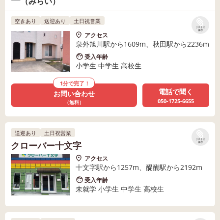
（みらい）
空きあり
送迎あり
土日祝営業
リストに
保存
アクセス
泉外旭川駅から1609m、秋田駅から2236m
受入年齢
小学生 中学生 高校生
1分で完了！
電話で聞く
お問い合わせ
050-1725-6655
（無料）
送迎あり
土日祝営業
リストに
クローバー十文字
保存
アクセス
十文字駅から1257m、醍醐駅から2192m
受入年齢
未就学 小学生 中学生 高校生