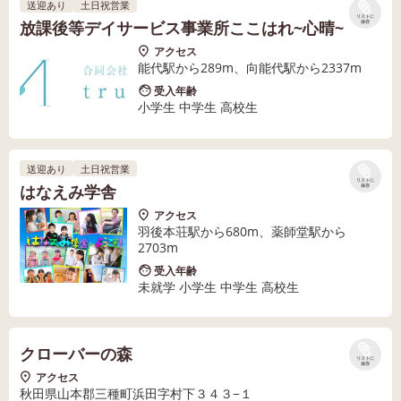
送迎あり
土日祝営業
リストに
放課後等デイサービス事業所ここはれ~心晴~
保存
アクセス
能代駅から289m、向能代駅から2337m
受入年齢
小学生 中学生 高校生
送迎あり
土日祝営業
リストに
はなえみ学舎
保存
アクセス
羽後本荘駅から680m、薬師堂駅から
2703m
受入年齢
未就学 小学生 中学生 高校生
クローバーの森
リストに
保存
アクセス
秋田県山本郡三種町浜田字村下３４３−１