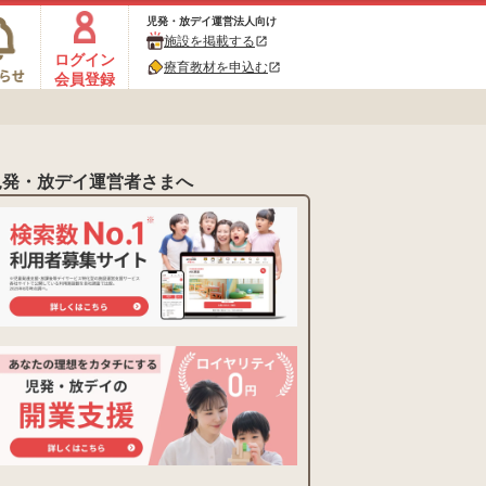
児発・放デイ運営法人向け
施設を掲載する
open_in_new
ログイン
療育教材を申込む
open_in_new
会員登録
児発・放デイ運営者さまへ