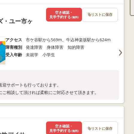
空き確認・
リストに保存
見学予約する
(無料)
ズ・ユー市ヶ
アクセス
市ケ谷駅から569m、牛込神楽坂駅から624m
障害種別
発達障害 身体障害 知的障害
受入年齢
未就学 小学生
送迎サポートも行っております。
にご相談して頂ければ柔軟にご対応させて頂きます。
空き確認・
リストに保存
見学予約する
(無料)