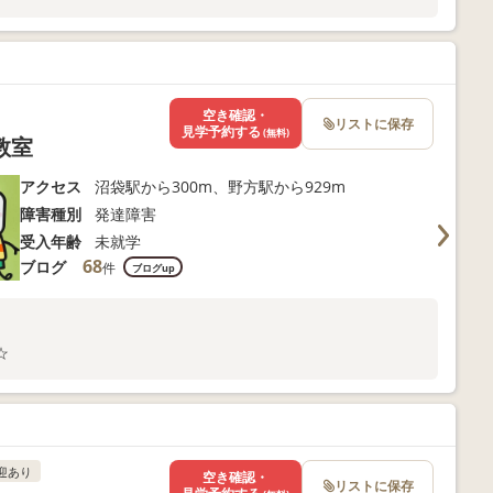
空き確認・
リストに保存
見学予約する
(無料)
教室
アクセス
沼袋駅から300m、野方駅から929m
障害種別
発達障害
受入年齢
未就学
68
ブログ
件
ブログup
☆
迎あり
空き確認・
リストに保存