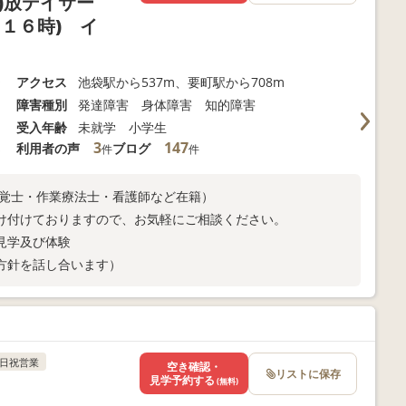
)放デイサー
１６時) イ
アクセス
池袋駅から537m、要町駅から708m
障害種別
発達障害 身体障害 知的障害
受入年齢
未就学 小学生
3
147
利用者の声
ブログ
件
件
聴覚士・作業療法士・看護師など在籍）
け付けておりますので、お気軽にご相談ください。
見学及び体験
方針を話し合います）
日祝営業
空き確認・
リストに保存
見学予約する
(無料)