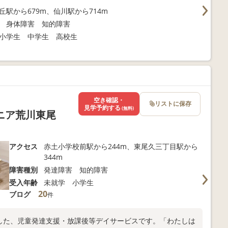
丘駅から679m、仙川駅から714m
 身体障害 知的障害
小学生 中学生 高校生
空き確認・
リストに保存
見学予約する
(無料)
ニア荒川東尾
アクセス
赤土小学校前駅から244m、東尾久三丁目駅から
344m
障害種別
発達障害 知的障害
受入年齢
未就学 小学生
20
ブログ
件
ました、児童発達支援・放課後等デイサービスです。「わたしは