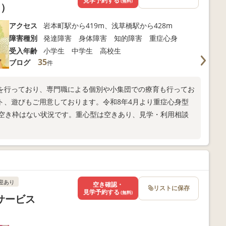
見学予約する
(無料)
レ）
アクセス
岩本町駅から419m、浅草橋駅から428m
障害種別
発達障害 身体障害 知的障害 重症心身
受入年齢
小学生 中学生 高校生
35
ブログ
件
を行っており、専門職による個別や小集団での療育も行ってお
ト、遊びもご用意しております。令和8年4月より重症心身型
在空き枠はない状況です。重心型は空きあり、見学・利用相談
迎あり
空き確認・
リストに保存
見学予約する
(無料)
サービス