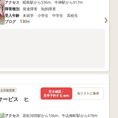
アクセス
昭島駅から536m、中神駅から917m
障害種別
発達障害 知的障害
受入年齢
未就学 小学生 中学生 高校生
130
ブログ
件
土日祝営業
空き確認・
リストに保存
見学予約する
(無料)
サービス ヒ
アクセス
若松河田駅から106m、牛込柳町駅から678m