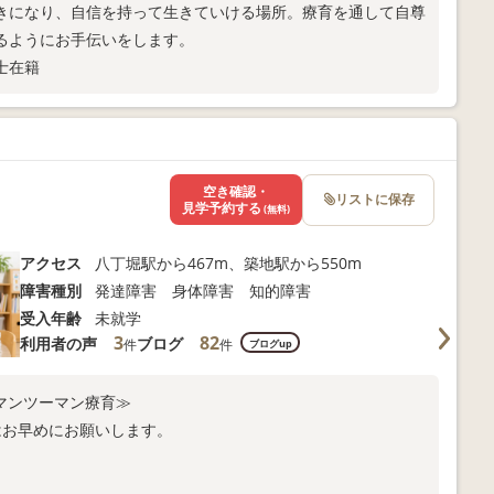
きになり、自信を持って生きていける場所。療育を通して自尊
るようにお手伝いをします。
士在籍
空き確認・
リストに保存
見学予約する
(無料)
アクセス
八丁堀駅から467m、築地駅から550m
障害種別
発達障害 身体障害 知的障害
受入年齢
未就学
3
82
利用者の声
ブログ
件
件
ブログup
くマンツーマン療育≫
はお早めにお願いします。