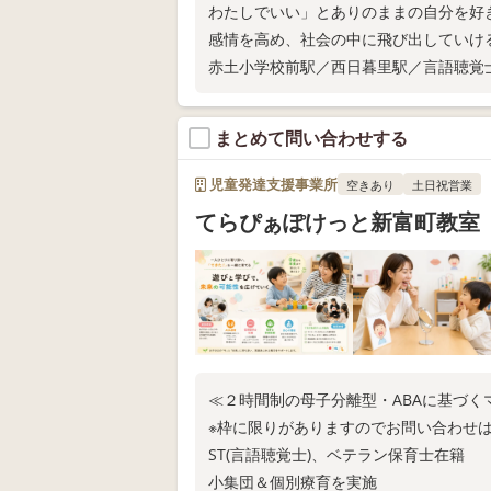
わたしでいい」とありのままの自分を好
感情を高め、社会の中に飛び出していけ
赤土小学校前駅／西日暮里駅／言語聴覚
まとめて問い合わせする
児童発達支援事業所
空きあり
土日祝営業
てらぴぁぽけっと新富町教室
≪２時間制の母子分離型・ABAに基づ
※枠に限りがありますのでお問い合わせ
ST(言語聴覚士)、ベテラン保育士在籍
小集団＆個別療育を実施