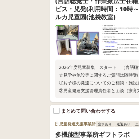
(言語聴覚士・作業療法士在籍
ビス・児発(利用時間：10時～
ルカ児童園(池袋教室)
2026年度児童募集 スタート （言語
☆見学や施設等に関するご質問は随時受
①お子様の発達についてのご相談・施設
②児童発達支援管理責任者と面談（療育
まとめて問い合わせする
児童発達支援事業所
空きあり
送迎あり
土
多機能型事業所ギフトラボ