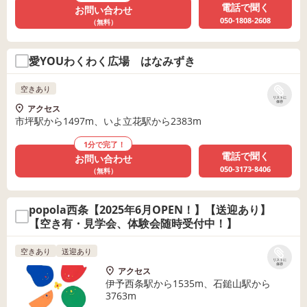
電話で聞く
お問い合わせ
050-1808-2608
（無料）
愛YOUわくわく広場 はなみずき
空きあり
リストに
保存
アクセス
市坪駅から1497m、いよ立花駅から2383m
1分で完了！
電話で聞く
お問い合わせ
050-3173-8406
（無料）
popola西条【2025年6月OPEN！】【送迎あり】
【空き有・見学会、体験会随時受付中！】
空きあり
送迎あり
リストに
保存
アクセス
伊予西条駅から1535m、石鎚山駅から
3763m