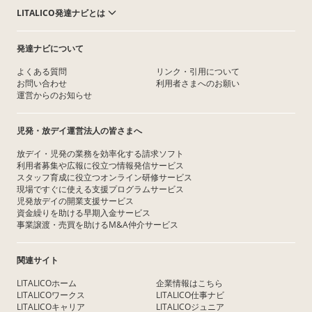
LITALICO発達ナビとは
発達ナビについて
よくある質問
リンク・引用について
お問い合わせ
利用者さまへのお願い
運営からのお知らせ
児発・放デイ運営法人の皆さまへ
放デイ・児発の業務を効率化する請求ソフト
利用者募集や広報に役立つ情報発信サービス
スタッフ育成に役立つオンライン研修サービス
現場ですぐに使える支援プログラムサービス
児発放デイの開業支援サービス
資金繰りを助ける早期入金サービス
事業譲渡・売買を助けるM&A仲介サービス
関連サイト
LITALICOホーム
企業情報はこちら
LITALICOワークス
LITALICO仕事ナビ
LITALICOキャリア
LITALICOジュニア