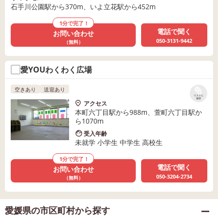
石手川公園駅から370m、いよ立花駅から452m
1分で完了！
電話で聞く
お問い合わせ
050-3131-9442
（無料）
愛YOUわくわく広場
空きあり
送迎あり
リストに
保存
アクセス
本町六丁目駅から988m、萱町六丁目駅か
ら1070m
受入年齢
未就学 小学生 中学生 高校生
1分で完了！
電話で聞く
お問い合わせ
050-3204-2734
（無料）
愛媛県の市区町村から探す