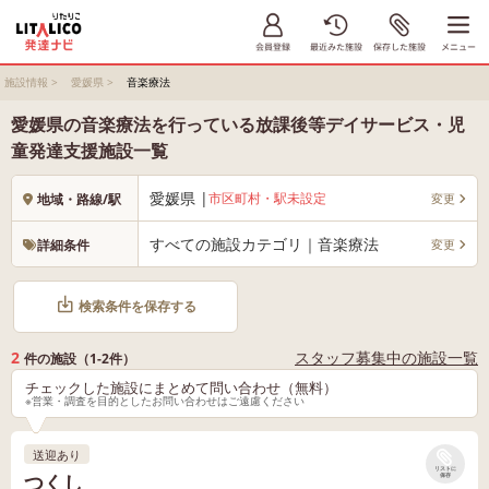
施設情報
>
愛媛県
>
音楽療法
愛媛県の音楽療法を行っている放課後等デイサービス・児
童発達支援施設一覧
愛媛県 |
市区町村・駅未設定
変更
地域・路線/駅
すべての施設カテゴリ｜音楽療法
変更
詳細条件
検索条件を保存する
2
スタッフ募集中の施設一覧
件の施設（1-2件）
チェックした施設にまとめて問い合わせ（無料）
※営業・調査を目的としたお問い合わせはご遠慮ください
送迎あり
リストに
つくし
保存