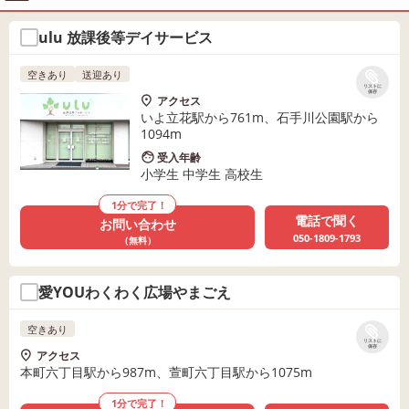
ulu 放課後等デイサービス
空きあり
送迎あり
リストに
保存
アクセス
いよ立花駅から761m、石手川公園駅から
1094m
受入年齢
小学生 中学生 高校生
1分で完了！
電話で聞く
お問い合わせ
050-1809-1793
（無料）
愛YOUわくわく広場やまごえ
空きあり
リストに
保存
アクセス
本町六丁目駅から987m、萱町六丁目駅から1075m
1分で完了！