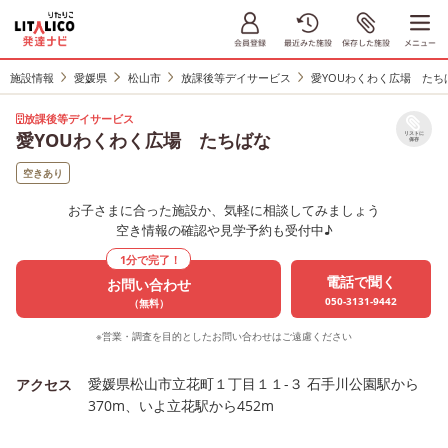
施設情報
愛媛県
松山市
放課後等デイサービス
愛YOUわくわく広場 たち
放課後等デイサービス
愛YOUわくわく広場 たちばな
リストに
保存
空きあり
お子さまに合った施設か、気軽に相談してみましょう
空き情報の確認や見学予約も受付中♪
1分で完了！
電話で聞く
お問い合わせ
050-3131-9442
（無料）
※営業・調査を目的としたお問い合わせはご遠慮ください
愛媛県松山市立花町１丁目１１-３ 石手川公園駅から
アクセス
370m、いよ立花駅から452m