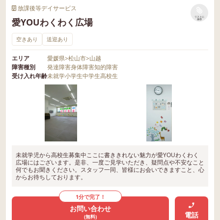
放課後等デイサービス
リストに
愛YOUわくわく広場
保存
空きあり
送迎あり
エリア
愛媛県
>
松山市
>
山越
障害種別
発達障害
身体障害
知的障害
受け入れ年齢
未就学
小学生
中学生
高校生
未就学児から高校生募集中ここに書ききれない魅力が愛YOUわくわく
広場にはございます。是非、一度ご見学いただき、疑問点や不安なこと
何でもお聞きください。スタッフ一同、皆様にお会いできますこと、心
からお待ちしております。
1分で完了！
お問い合わせ
電話
(無料)