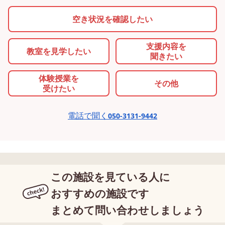
な？」息止め大会も大盛り上
空き状況を確認したい
がり🔥 ７月が終わり、８月も
色んなイベントが盛りだくさ
ん！！！ 熱中症に十分注意し
支援内容を
教室を
見学したい
聞きたい
ながら、楽しい思い出をい～
～っぱい作ろうね🥰
体験授業を
その他
受けたい
電話で聞く
050-3131-9442
この施設を見ている人に
おすすめの施設です
まとめて問い合わせしましょう