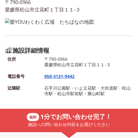
〒790-0966
ール遊びなど思いっきり遊ん
遊びましたよ✨ みんな良
愛媛県松山市立花町１丁目１１-３
だよ！ その後のスイカ割りで
情で海遊びを満喫できたね
は、割れると「おぉ～！」と
７月２１日は科学博物館
みんなで盛り上がったね😊 み
きました🍀 期間限定で行
んな疲れ果てて帰りの車内で
ている特別展の「働くの
はぐっすり…ｚｚｚ ７月３０
のワンダーランド」を見
施設詳細情報
日は廃材制作をしたよ🍀 お菓
🛫 等身大の乗り物やミニ
子の箱や段ボールなどを使っ
ムなど、たくさん楽しめ
住所
〒790-0966
愛媛県松山市立花町１丁目１１-３
て、みんな何を作るのか
😊 ７月２３日はそうめん
な…？ 今、大流行している
をしたよ😋 薬味もたくさ
電話番号
050-3131-9442
「夜の踊り子」を真似してみ
って、何度もおかわりを
近隣駅
石手川公園駅・いよ立花駅・大街道駅・松山
たり、建物を作っていました
お腹いっぱいになったね！
市駅・松山市駅前駅・勝山町駅
✨ 想像力を働かせ、巧緻性が
年も流しそうめんしよう
向上できたね🎵 ７月３１日は
ね！！！ まだまだ夏休み
プール遊びをしたよ😊 ７月最
子を乗せていくので、お
1分でお問い合わせ完了！
無料
後の日！みんなで水のかけあ
みに🥰
施設への問い合わせ内容をお選びください
いをしたりして楽しめたね🌈
「何秒、息を止めてられるか