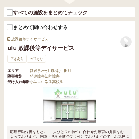
すべての施設をまとめてチェック
まとめて問い合わせする
放課後等デイサービス
リストに
ulu 放課後等デイサービス
保存
空きあり
送迎あり
エリア
愛媛県
>
松山市
>
朝生田町
障害種別
発達障害
知的障害
受け入れ年齢
小学生
中学生
高校生
応用行動分析をもとに、1人ひとりの特性に合わせた療育の提供をおこ
なっております。体験・見学を随時受け付けておりますので、お気軽に