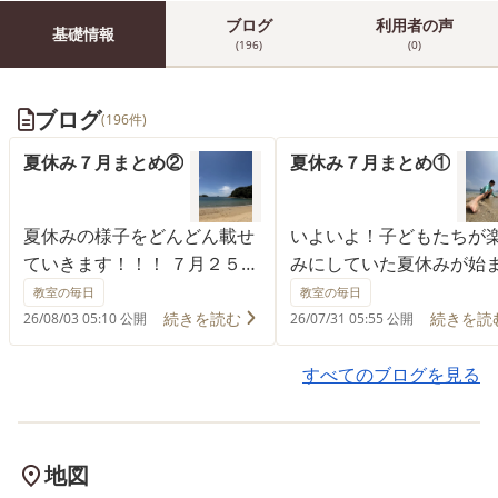
ブログ
利用者の声
基礎情報
(196)
(0)
ブログ
(196件)
夏休み７月まとめ②
夏休み７月まとめ①
夏休みの様子をどんどん載せ
いよいよ！子どもたちが
ていきます！！！ ７月２５日
みにしていた夏休みが始
は伊方ビジターズハウスに行
ました🌞 たちばな店舗で
教室の毎日
教室の毎日
ったよ🎵 ミニゲームを楽しん
休みの様子をこれからた
続きを読む
続きを読
26/08/03 05:10 公開
26/07/31 05:55 公開
だり、３Dシアターも見れて
ん載せていこうと思いま
大満足🥰 楽しみながらたくさ
す！！！ ７月２０日は波
すべてのブログを見る
ん学べたね✨ ７月２８日は今
鼻わくわくランドへ海遊
治にある鴨池海岸公園で海遊
しに行きました🎵 しっか
びとスイカ割りをしたよ🍉 浮
備体操をして、水分補給
地図
き輪でプカプカ浮いたり、ボ
まめに行いながら思いっ